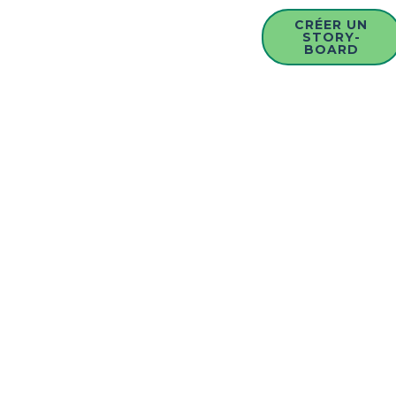
CRÉER UN
STORY-
BOARD