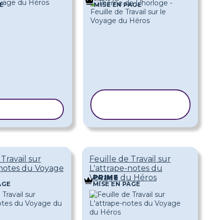
E
MISE EN PAGE
COPIER LE
 LE MODÈLE
MODÈLE
 Travail sur
Feuille de Travail sur
-notes du Voyage
L'attrape-notes du
Voyage du Héros
PRIME
AGE
MISE EN PAGE