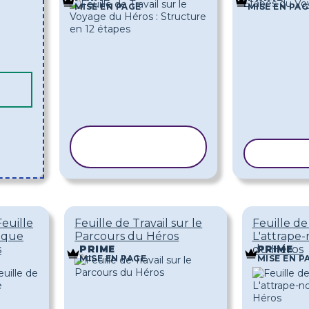
MISE EN PAGE
MISE EN PAG
COPIER LE
MODÈLE
COPIER
euille
Feuille de Travail sur le
Feuille de
hique
Parcours du Héros
L'attrape
s
du Héros
PRIME
PRIME
MISE EN PAGE
MISE EN P