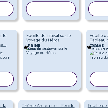
COPIER LE
CO
MODÈLE
M
r le
Feuille de Travail sur le
Feuille de
Voyage du Héros
Tableau 
apes
Héros
PRIME
PRIME
MISE EN PAGE
MISE EN 
COPIER LE
C
MODÈLE
r la
Thème Arc-en-ciel - Feuille
Feuille de 