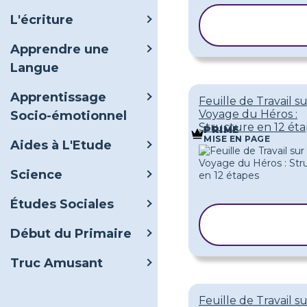
L'écriture
COPIER LE
MODÈLE
Apprendre une
Langue
Apprentissage
Feuille de Travail su
Voyage du Héros :
Socio-émotionnel
Structure en 12 ét
PRIME
MISE EN PAGE
Aides à L'Etude
Science
Études Sociales
COPIER LE
MODÈLE
Début du Primaire
Truc Amusant
Feuille de Travail su