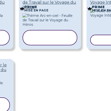
 du
de Travail sur le Voyage du
Voyage In
Héros
PRIME
PRIME
MISE EN PAGE
MISE EN P
COPIER LE
MODÈLE
COPIE
r le
 du