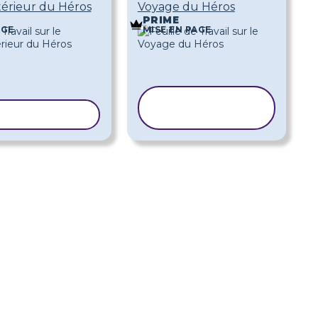
térieur du Héros
Voyage du Héros
PRIME
AGE
MISE EN PAGE
COPIER LE
R LE MODÈLE
MODÈLE