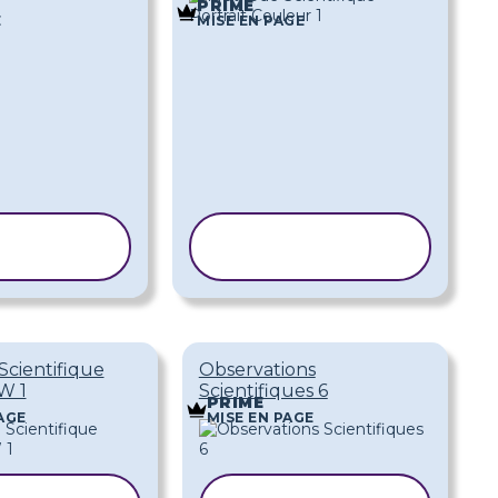
PRIME
E
MISE EN PAGE
IER LE
COPIER LE
DÈLE
MODÈLE
cientifique
Observations
W 1
Scientifiques 6
PRIME
AGE
MISE EN PAGE