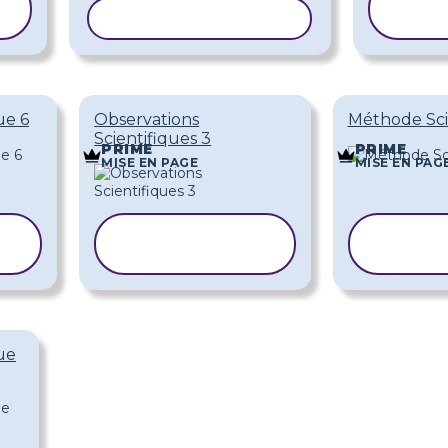
CO
COPIER LE MODÈLE
M
ue 6
Observations
Méthode Sci
Scientifiques 3
PRIME
PRIME
MISE EN PAGE
MISE EN PAG
COPIER LE
COP
MODÈLE
MO
ue