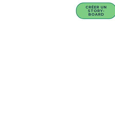
CRÉER UN
STORY-
BOARD