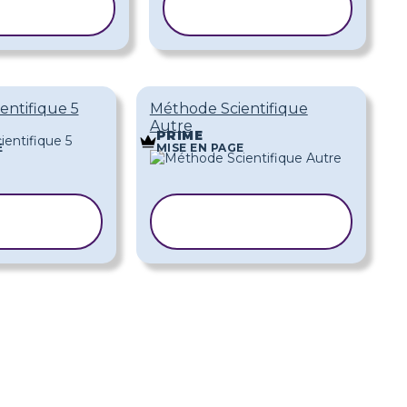
PIER LE
COPIER LE
ODÈLE
MODÈLE
entifique 5
Méthode Scientifique
Autre
PRIME
E
MISE EN PAGE
IER LE
COPIER LE
DÈLE
MODÈLE