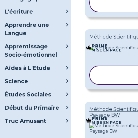
COPIER LE
MODÈLE
L'écriture
Apprendre une
Langue
Méthode Scientifiq
Apprentissage
PRIME
MISE EN PAGE
Socio-émotionnel
Aides à L'Etude
COPIER LE
MODÈLE
Science
Études Sociales
Début du Primaire
Méthode Scientifiq
Paysage BW
PRIME
Truc Amusant
MISE EN PAGE