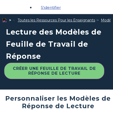
S'identifier
Toutes les Ressources Pour les Enseignants
Modèle
Lecture des Modèles de
Feuille de Travail de
Réponse
CRÉER UNE FEUILLE DE TRAVAIL DE
RÉPONSE DE LECTURE
Personnaliser les Modèles de
Réponse de Lecture