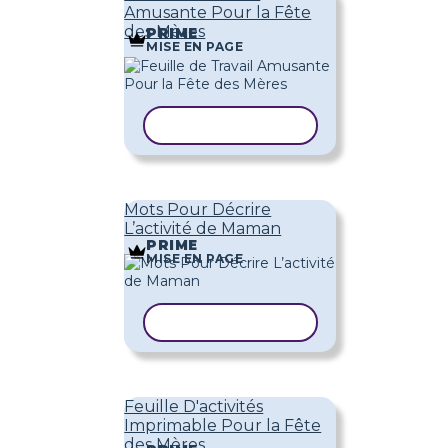
Amusante Pour la Fête
des Mères
PRIME
MISE EN PAGE
COPIER LE MODÈLE
Mots Pour Décrire
L’activité de Maman
PRIME
MISE EN PAGE
COPIER LE MODÈLE
Feuille D'activités
Imprimable Pour la Fête
des Mères