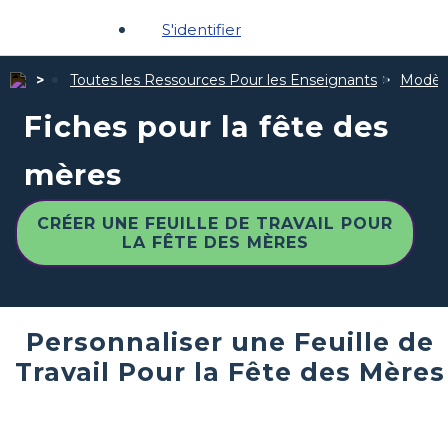
S'identifier
Toutes les Ressources Pour les Enseignants
Modèle
Fiches pour la fête des
mères
CRÉER UNE FEUILLE DE TRAVAIL POUR
LA FÊTE DES MÈRES
Personnaliser une Feuille de
Travail Pour la Fête des Mères