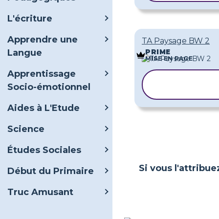
L'écriture
Apprendre une
TA Paysage BW 2
Langue
PRIME
MISE EN PAGE
Apprentissage
COPIER LE
Socio-émotionnel
MODÈLE
Aides à L'Etude
Science
Études Sociales
Si vous l'attribue
Début du Primaire
Truc Amusant