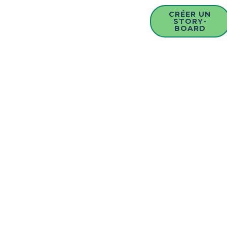
CRÉER UN
STORY-
BOARD