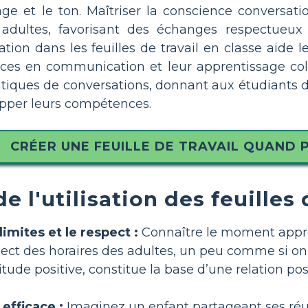
age et le ton. Maîtriser la conscience conversatio
ultes, favorisant des échanges respectueux et s
tion dans les feuilles de travail en classe aide le
es en communication et leur apprentissage collab
iques de conversations, donnant aux étudiants d
opper leurs compétences.
CRÉER UNE FEUILLE DE TRAVAIL QUAND 
e l'utilisation des feuilles
limites et le respect :
Connaître le moment appr
ect des horaires des adultes, un peu comme si on f
itude positive, constitue la base d’une relation pos
fficace :
Imaginez un enfant partageant ses réus