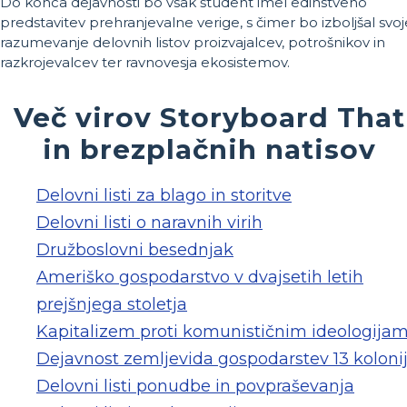
Do konca dejavnosti bo vsak študent imel edinstveno
predstavitev prehranjevalne verige, s čimer bo izboljšal svoj
razumevanje delovnih listov proizvajalcev, potrošnikov in
razkrojevalcev ter ravnovesja ekosistemov.
Več virov Storyboard That
in brezplačnih natisov
Delovni listi za blago in storitve
Delovni listi o naravnih virih
Družboslovni besednjak
Ameriško gospodarstvo v dvajsetih letih
prejšnjega stoletja
Kapitalizem proti komunističnim ideologija
Dejavnost zemljevida gospodarstev 13 koloni
Delovni listi ponudbe in povpraševanja