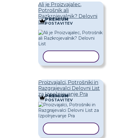
Ali je Proizvajalec,
Potrošnik ali
Razkrojevalnik? Delovni
PREMIUM
List
POSTAVITEV
KOPIRAJ PREDLOGO
Proizvajalci, Potrošniki in
Razgrajevalci Delovni List
za Izpolnjevanje Pra
PREMIUM
POSTAVITEV
KOPIRAJ PREDLOGO