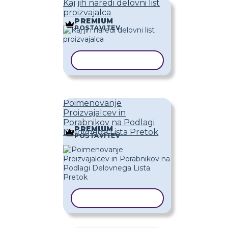
Kaj jih naredi delovni list
proizvajalca
PREMIUM
POSTAVITEV
KOPIRAJ PREDLOGO
Poimenovanje
Proizvajalcev in
Porabnikov na Podlagi
PREMIUM
Delovnega Lista Pretok
POSTAVITEV
KOPIRAJ PREDLOGO