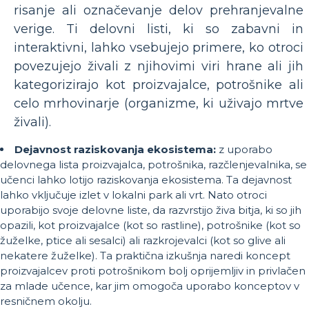
risanje ali označevanje delov prehranjevalne
verige. Ti delovni listi, ki so zabavni in
interaktivni, lahko vsebujejo primere, ko otroci
povezujejo živali z njihovimi viri hrane ali jih
kategorizirajo kot proizvajalce, potrošnike ali
celo mrhovinarje (organizme, ki uživajo mrtve
živali).
Dejavnost raziskovanja ekosistema:
z uporabo
delovnega lista proizvajalca, potrošnika, razčlenjevalnika, se
učenci lahko lotijo ​​raziskovanja ekosistema. Ta dejavnost
lahko vključuje izlet v lokalni park ali vrt. Nato otroci
uporabijo svoje delovne liste, da razvrstijo živa bitja, ki so jih
opazili, kot proizvajalce (kot so rastline), potrošnike (kot so
žuželke, ptice ali sesalci) ali razkrojevalci (kot so glive ali
nekatere žuželke). Ta praktična izkušnja naredi koncept
proizvajalcev proti potrošnikom bolj oprijemljiv in privlačen
za mlade učence, kar jim omogoča uporabo konceptov v
resničnem okolju.