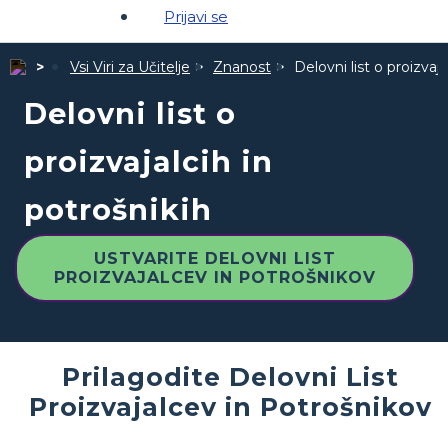
Prijavi se
Vsi Viri za Učitelje
Znanost
Delovni list o proizvaja
Delovni list o
proizvajalcih in
potrošnikih
USTVARITE DELOVNI LIST
PROIZVAJALCEV IN POTROŠNIKOV
Prilagodite Delovni List
Proizvajalcev in Potrošnikov