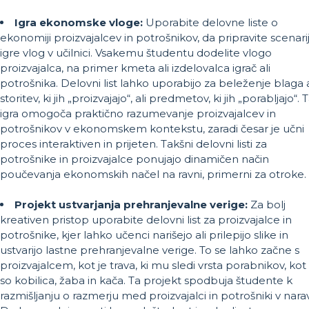
Igra ekonomske vloge:
Uporabite delovne liste o
ekonomiji proizvajalcev in potrošnikov, da pripravite scenari
igre vlog v učilnici. Vsakemu študentu dodelite vlogo
proizvajalca, na primer kmeta ali izdelovalca igrač ali
potrošnika. Delovni list lahko uporabijo za beleženje blaga a
storitev, ki jih „proizvajajo“, ali predmetov, ki jih „porabljajo“. 
igra omogoča praktično razumevanje proizvajalcev in
potrošnikov v ekonomskem kontekstu, zaradi česar je učni
proces interaktiven in prijeten. Takšni delovni listi za
potrošnike in proizvajalce ponujajo dinamičen način
poučevanja ekonomskih načel na ravni, primerni za otroke.
Projekt ustvarjanja prehranjevalne verige:
Za bolj
kreativen pristop uporabite delovni list za proizvajalce in
potrošnike, kjer lahko učenci narišejo ali prilepijo slike in
ustvarijo lastne prehranjevalne verige. To se lahko začne s
proizvajalcem, kot je trava, ki mu sledi vrsta porabnikov, kot
so kobilica, žaba in kača. Ta projekt spodbuja študente k
razmišljanju o razmerju med proizvajalci in potrošniki v narav