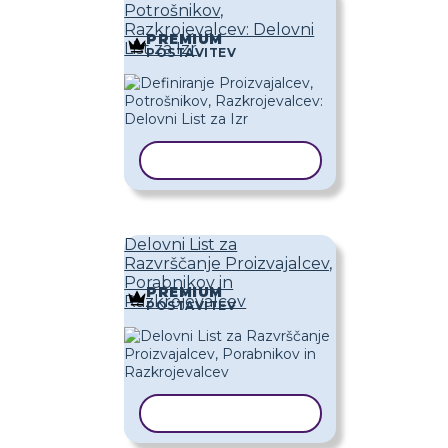
Potrošnikov,
Razkrojevalcev: Delovni
PREMIUM
List za Izr
POSTAVITEV
KOPIRAJ PREDLOGO
Delovni List za
Razvrščanje Proizvajalcev,
Porabnikov in
PREMIUM
Razkrojevalcev
POSTAVITEV
KOPIRAJ PREDLOGO