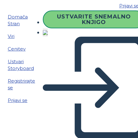
Prijavi s
USTVARITE SNEMALNO
Domača
KNJIGO
Stran
Viri
Cenitev
Ustvari
Storyboard
Registrirajte
se
Prijavi se