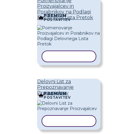
Poimenovanje
Proizvajalcev in
Porabnikov na Podlagi
PREMIUM
Delovnega Lista Pretok
POSTAVITEV
KOPIRAJ PREDLOGO
Delovni List za
Prepoznavanje
Proizvajalcev
PREMIUM
POSTAVITEV
KOPIRAJ PREDLOGO