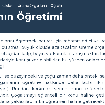
akaleler
Üreme Organlarının Öğretimi
nın Öğretimi
larını öğretmek herkes için rahatsız edici ve ko
 bu stresi büyük ölçüde azaltacaktır. Üreme orga
el açıdan kalp, beyin vb. konuları tartışmaktan hiç
rleriyle konuşuyor olabilirler, bu yüzden onlara d
gi.
lise düzeyindeki ve çoğu zaman daha önceki sağlı
ganlarını öğretme hakkında daha fazla fik
yin.) Bundan korkmak yerine bunu müfredatı
dir. Çoğaltmayı eğlenceli bir konu haline geti
 daha yaklaşılabilir bir öğretmen haline getirecekt