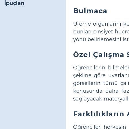
İpuçları
Bulmaca
Üreme organlarını ke
bunları cinsiyet hücr
yönü belirlemesini is
Özel Çalışma 
Öğrencilerin bilmele
şekline göre uyarlan
görsellerin tümü çal
konusunda daha fazla
sağlayacak materyall
Farklılıkların
Öğrenciler herkesin 