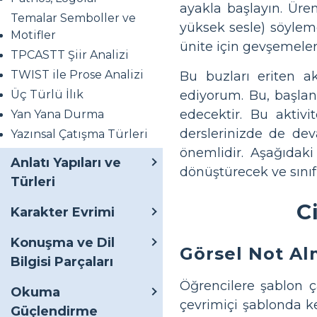
ayakla başlayın. Üre
Temalar Semboller ve
yüksek sesle) söyleme
Motifler
ünite için gevşemeler
TPCASTT Şiir Analizi
TWIST ile Prose Analizi
Bu buzları eriten a
Üç Türlü İlık
ediyorum. Bu, başla
edecektir. Bu aktivi
Yan Yana Durma
derslerinizde de de
Yazınsal Çatışma Türleri
önemlidir. Aşağıdaki 
Anlatı Yapıları ve
dönüştürecek ve sınıfı
Türleri
C
Karakter Evrimi
Konuşma ve Dil
Görsel Not A
Bilgisi Parçaları
Öğrencilere şablon ç
Okuma
çevrimiçi şablonda ke
Güçlendirme