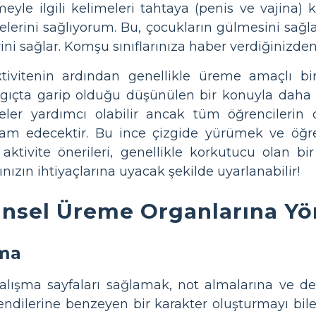
meyle ilgili kelimeleri tahtaya (penis ve vajin
lerini sağlıyorum. Bu, çocukların gülmesini sağl
ini sağlar. Komşu sınıflarınıza haber verdiğinizde
ktivitenin ardından genellikle üreme amaçlı b
ngıçta garip olduğu düşünülen bir konuyla daha
teler yardımcı olabilir ancak tüm öğrencilerin
vam edecektir. Bu ince çizgide yürümek ve öğr
aktivite önerileri, genellikle korkutucu olan bi
nızın ihtiyaçlarına uyacak şekilde uyarlanabilir!
insel Üreme Organlarına Yön
lma
alışma sayfaları sağlamak, not almalarına ve der
ndilerine benzeyen bir karakter oluşturmayı bile 