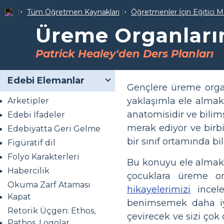
Tüm Öğretmen Kaynakları
Öğretmenler İçin Eğitici M
Üreme Organları
Patrick Healey'den Ders Planları
Edebi Elemanlar
Gençlere üreme organ
yaklaşımla ele almak
Arketipler
anatomisidir ve bilims
Edebi İfadeler
merak ediyor ve birbi
Edebiyatta Geri Gelme
bir sınıf ortamında bil
Figüratif dil
Folyo Karakterleri
Bu konuyu ele almak, 
Habercilik
çocuklara üreme or
Okuma Zarf Ataması
hikayelerimizi
incele
Kapat
benimsemek daha iyi
Retorik Üçgen: Ethos,
çevirecek ve sizi çok
Pathos, Logolar