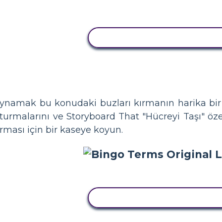
BU STORYBOARD'U KOPYA
oynamak bu konudaki buzları kırmanın harika bir 
turmalarını ve Storyboard That "Hücreyi Taşı" özell
rması için bir kaseye koyun.
BU STORYBOARD'U KOPYA