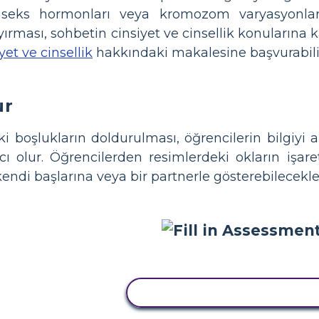
, seks hormonları veya kromozom varyasyonlarıy
 ayırması, sohbetin cinsiyet ve cinsellik konularına 
yet ve cinsellik
hakkındaki makalesine başvurabilir
ur
ki boşlukların doldurulması, öğrencilerin bilgiyi
ı olur. Öğrencilerden resimlerdeki okların işare
 kendi başlarına veya bir partnerle gösterebilecekle
BU STORYBOARD'U KOPYA