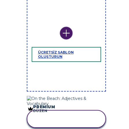
ÜCRETSIZ ŞABLON
OLUŞTURUN
PREMIUM
DÜZEN
BU STORYBOARD'U
KOPYALA