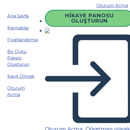
Oturum Açma
HIKAYE PANOSU
Ana Sayfa
OLUŞTURUN
Kaynaklar
Fiyatlandırma
Bir Öykü
Paketi
Oluşturun
Kayıt Olmak
Oturum
Açma
Oturum Açma
Öğretmen olara