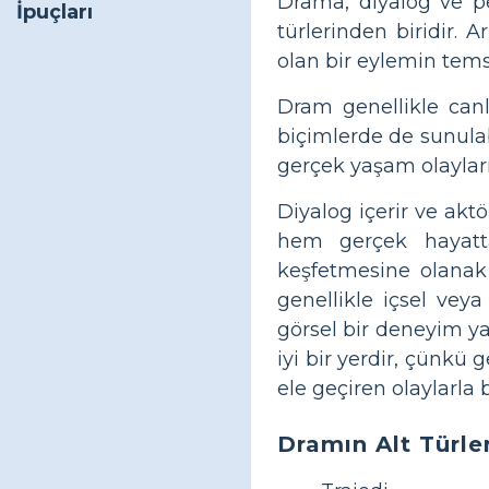
Drama, diyalog ve per
İpuçları
türlerinden biridir.
olan bir eylemin temsi
Dram genellikle canl
biçimlerde de sunulabi
gerçek yaşam olayları
Diyalog içerir ve aktö
hem gerçek hayattak
keşfetmesine olanak t
genellikle içsel veya
görsel bir deneyim ya
iyi bir yerdir, çünkü 
ele geçiren olaylarla 
Dramın Alt Türler