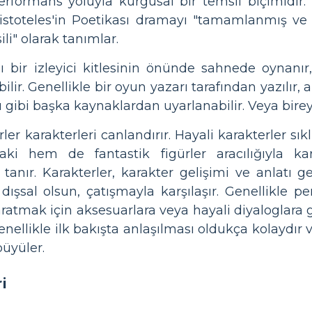
formans yoluyla kurgusal bir temsil biçimidir. Ep
 Aristoteles'in Poetikası dramayı "tamamlanmış ve
li" olarak tanımlar.
ı bir izleyici kitlesinin önünde sahnede oynanır
lir. Genellikle bir oyun yazarı tarafından yazılır, 
 gibi başka kaynaklardan uyarlanabilir. Veya bireyl
rler karakterleri canlandırır. Hayali karakterler sık
i hem de fantastik figürler aracılığıyla ka
anır. Karakterler, karakter gelişimi ve anlatı ge
 dışsal olsun, çatışmayla karşılaşır. Genellikle pe
ratmak için aksesuarlara veya hayali diyaloglara 
genellikle ilk bakışta anlaşılması oldukça kolaydır
büyüler.
i