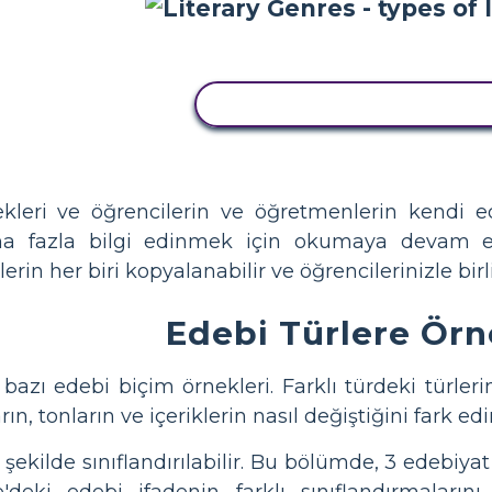
BU STORYBOARD'U KOPYA
ekleri ve öğrencilerin ve öğretmenlerin kendi 
ha fazla bilgi edinmek için okumaya devam edi
rin her biri kopyalanabilir ve öğrencilerinizle birli
Edebi Türlere Örn
 bazı edebi biçim örnekleri. Farklı türdeki türleri
ın, tonların ve içeriklerin nasıl değiştiğini fark edi
 şekilde sınıflandırılabilir. Bu bölümde, 3 edebiy
e'deki edebi ifadenin farklı sınıflandırmaları