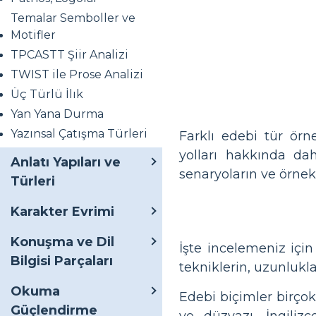
Temalar Semboller ve
Motifler
TPCASTT Şiir Analizi
TWIST ile Prose Analizi
Üç Türlü İlık
Yan Yana Durma
Yazınsal Çatışma Türleri
Farklı edebi tür örn
yolları hakkında da
Anlatı Yapıları ve
senaryoların ve örnekle
Türleri
Karakter Evrimi
Konuşma ve Dil
İşte incelemeniz için
Bilgisi Parçaları
tekniklerin, uzunluklar
Okuma
Edebi biçimler birçok
Güçlendirme
ve düzyazı. İngilizc