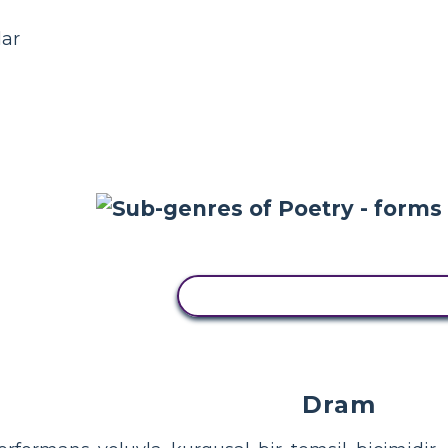
lar
BU STORYBOARD'U KOPYA
Dram