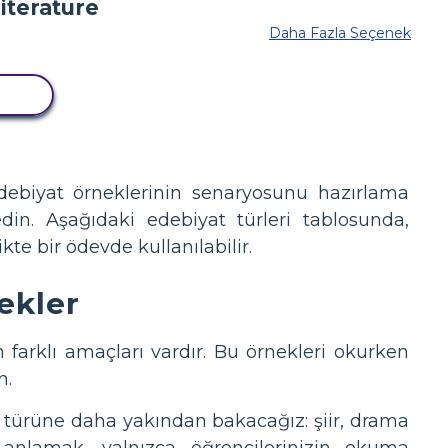
Daha Fazla Seçenek
LA
edebiyat örneklerinin senaryosunu hazırlama
n. Aşağıdaki edebiyat türleri tablosunda,
kte bir ödevde kullanılabilir.
ekler
n farklı amaçları vardır. Bu örnekleri okurken
n.
at türüne daha yakından bakacağız: şiir, drama
nı anlamak, yalnızca öğrencilerinizin okuma