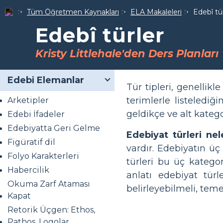
Tüm Öğretmen Kaynakları
ELA Makaleleri
Edebî tü
Edebî türler
Kristy Littlehale'den Ders Planları
Edebi Elemanlar
Tür tipleri, genellikl
terimlerle listeledi
Arketipler
geldikçe ve alt kategor
Edebi İfadeler
Edebiyatta Geri Gelme
Edebiyat türleri nel
Figüratif dil
vardır. Edebiyatın üç
Folyo Karakterleri
türleri bu üç katego
Habercilik
anlatı edebiyat türl
Okuma Zarf Ataması
belirleyebilmeli, temel
Kapat
Retorik Üçgen: Ethos,
Pathos, Logolar