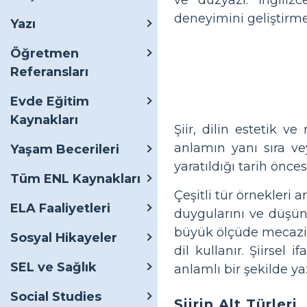
deneyimini geliştirme
Yazı
Öğretmen
Referansları
Evde Eğitim
Kaynakları
Şiir, dilin estetik v
anlamın yanı sıra vey
Yaşam Becerileri
yaratıldığı tarih önc
Tüm ENL Kaynakları
Çeşitli tür örnekleri 
ELA Faaliyetleri
duygularını ve düşünc
büyük ölçüde mecazi di
Sosyal Hikayeler
dil kullanır. Şiirsel
SEL ve Sağlık
anlamlı bir şekilde 
Social Studies
Şiirin Alt Türleri