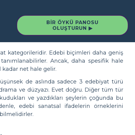
BIR ÖYKÜ PANOSU
OLUŞTURUN ▶
yat kategorileridir. Edebi biçimleri daha geniş
tanımlanabilirler. Ancak, daha spesifik hale
l kadar net hale gelir.
düşünsek de aslında sadece 3 edebiyat türü
r, drama ve düzyazı. Evet doğru. Diğer tüm tür
okudukları ve yazdıkları şeylerin çoğunda bu
denle, edebi sanatsal ifadelerin örneklerini
bilmelidirler.