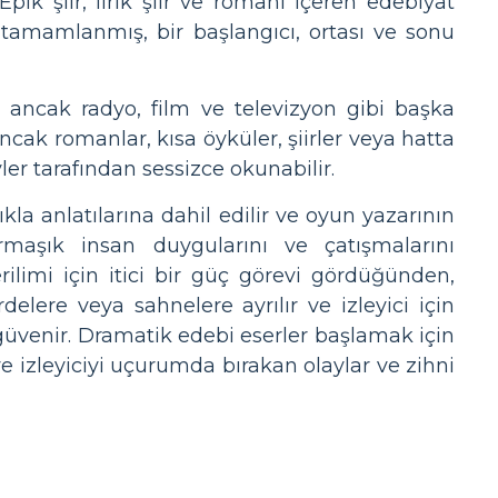
ik şiir, lirik şiir ve romanı içeren edebiyat
 tamamlanmış, bir başlangıcı, ortası ve sonu
, ancak radyo, film ve televizyon gibi başka
ancak romanlar, kısa öyküler, şiirler veya hatta
er tarafından sessizce okunabilir.
lıkla anlatılarına dahil edilir ve oyun yazarının
rmaşık insan duygularını ve çatışmalarını
rilimi için itici bir güç görevi gördüğünden,
rdelere veya sahnelere ayrılır ve izleyici için
güvenir. Dramatik edebi eserler başlamak için
 ve izleyiciyi uçurumda bırakan olaylar ve zihni