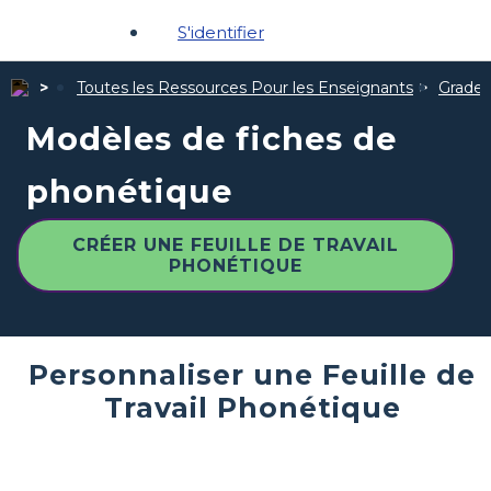
S'identifier
Toutes les Ressources Pour les Enseignants
Grades
Modèles de fiches de
phonétique
CRÉER UNE FEUILLE DE TRAVAIL
PHONÉTIQUE
Personnaliser une Feuille de
Travail Phonétique