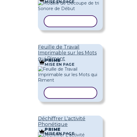
MISE EN PAGE
COPIER LE MODÈLE
Feuille de Travail
Imprimable sur les Mots
qui Riment
PRIME
MISE EN PAGE
COPIER LE MODÈLE
Déchiffrer L'activité
Phonétique
PRIME
MISE EN PAGE