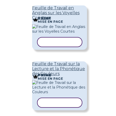
Feuille de Travail en
Anglais sur les Voyelles
Courtes
PRIME
MISE EN PAGE
COPIER LE MODÈLE
Feuille de Travail sur la
Lecture et la Phonétique
des Couleurs
PRIME
MISE EN PAGE
COPIER LE MODÈLE