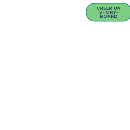
CRÉER UN
STORY-
BOARD