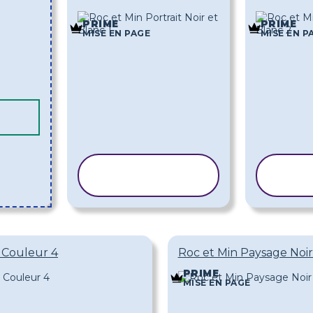
PRIME
PRIME
MISE EN PAGE
MISE EN P
COPIER LE
CO
MODÈLE
M
 Couleur 4
Roc et Min Paysage Noir
PRIME
MISE EN PAGE