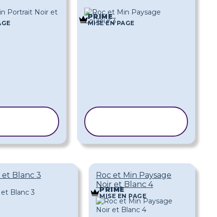
PRIME
AGE
MISE EN PAGE
PIER LE
COPIER LE
ODÈLE
MODÈLE
 et Blanc 3
Roc et Min Paysage
Noir et Blanc 4
PRIME
MISE EN PAGE