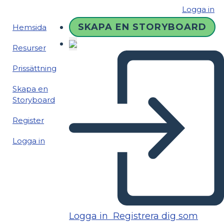
Logga in
SKAPA EN STORYBOARD
Hemsida
Resurser
Prissättning
Skapa en
Storyboard
Register
Logga in
Logga in
Registrera dig som