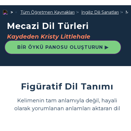
Tüm Öğretmen Kaynakları
İngiliz Dili Sanatları
Me
Mecazi Dil Türleri
Kaydeden Kristy Littlehale
BIR ÖYKÜ PANOSU OLUŞTURUN ▶
Figüratif Dil Tanımı
Kelimenin tam anlamıyla değil, hayali
olarak yorumlanan anlamları aktaran dil