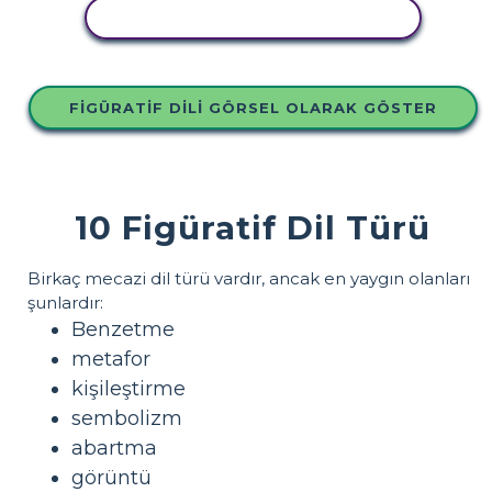
BU STORYBOARD'U KOPYALA
FIGÜRATIF DILI GÖRSEL OLARAK GÖSTER
10 Figüratif Dil Türü
Birkaç mecazi dil türü vardır, ancak en yaygın olanları
şunlardır:
Benzetme
metafor
kişileştirme
sembolizm
abartma
görüntü