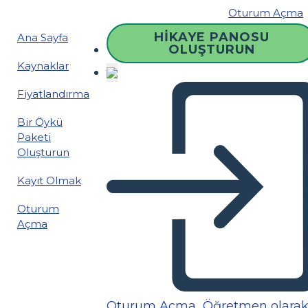
Oturum Açma
HIKAYE PANOSU
Ana Sayfa
OLUŞTURUN
Kaynaklar
Fiyatlandırma
Bir Öykü
Paketi
Oluşturun
Kayıt Olmak
Oturum
Açma
Oturum Açma
Öğretmen olara