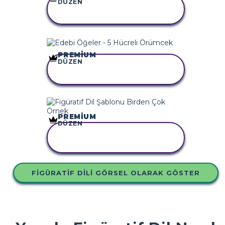
DÜZEN
BU STORYBOARD'U
KOPYALA
PREMIUM
DÜZEN
BU STORYBOARD'U
KOPYALA
PREMIUM
DÜZEN
BU STORYBOARD'U
KOPYALA
FIGÜRATIF DILI GÖRSEL OLARAK GÖSTER