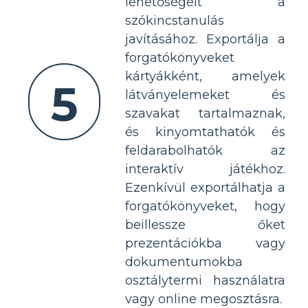
lehetőségeit a
szókincstanulás
javításához. Exportálja a
forgatókönyveket
kártyákként, amelyek
5
látványelemeket és
szavakat tartalmaznak,
és kinyomtathatók és
feldarabolhatók az
interaktív játékhoz.
Ezenkívül exportálhatja a
forgatókönyveket, hogy
beillessze őket
prezentációkba vagy
dokumentumokba
osztálytermi használatra
vagy online megosztásra.