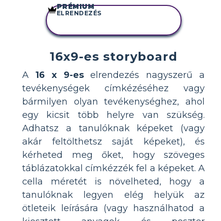
PRÉMIUM
ELRENDEZÉS
MÁSOLJA EZT A
FORGATÓKÖNYVET
16x9-es storyboard
A
16 x 9-es
elrendezés nagyszerű a
tevékenységek címkézéséhez vagy
bármilyen olyan tevékenységhez, ahol
egy kicsit több helyre van szükség.
Adhatsz a tanulóknak képeket (vagy
akár feltölthetsz saját képeket), és
kérheted meg őket, hogy szöveges
táblázatokkal címkézzék fel a képeket. A
cella méretét is növelheted, hogy a
tanulóknak legyen elég helyük az
ötleteik leírására (vagy használhatod a