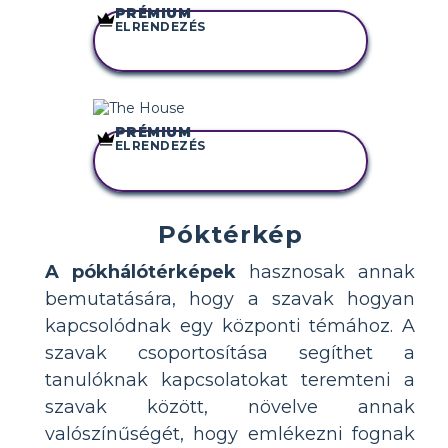
PRÉMIUM
ELRENDEZÉS
MÁSOLJA EZT A
FORGATÓKÖNYVET
PRÉMIUM
ELRENDEZÉS
MÁSOLJA EZT A
FORGATÓKÖNYVET
Póktérkép
A pókhálótérképek
hasznosak annak
bemutatására, hogy a szavak hogyan
kapcsolódnak egy központi témához. A
szavak csoportosítása segíthet a
tanulóknak kapcsolatokat teremteni a
szavak között, növelve annak
valószínűségét, hogy emlékezni fognak