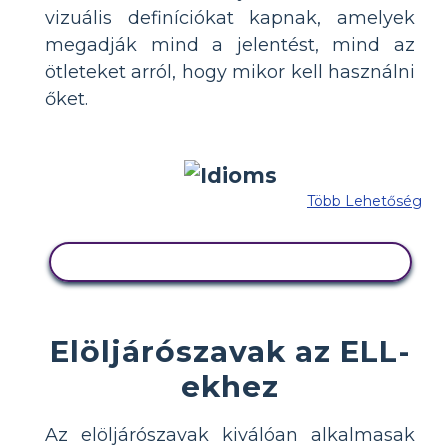
vizuális definíciókat kapnak, amelyek
megadják mind a jelentést, mind az
ötleteket arról, hogy mikor kell használni
őket.
Több Lehetőség
MÁSOLJA EZT A FORGATÓKÖNYVET
Elöljárószavak az ELL-
ekhez
Az elöljárószavak kiválóan alkalmasak