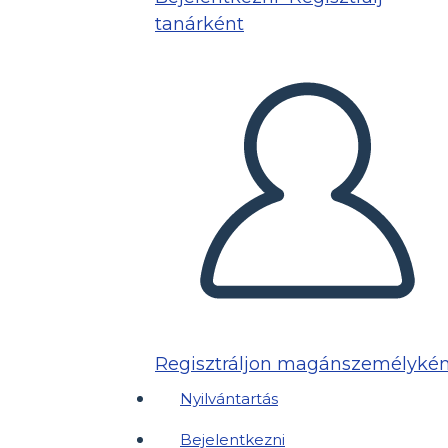
tanárként
Regisztráljon magánszemélykén
Nyilvántartás
Bejelentkezni