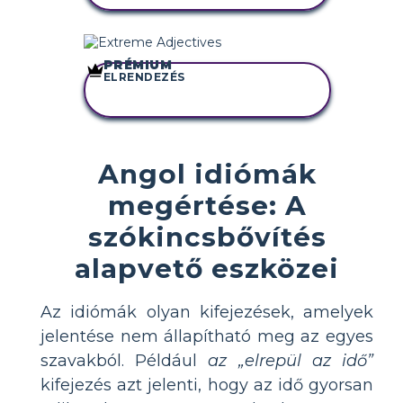
PRÉMIUM
ELRENDEZÉS
MÁSOLJA EZT A
FORGATÓKÖNYVET
Angol idiómák
megértése: A
szókincsbővítés
alapvető eszközei
Az idiómák olyan kifejezések, amelyek
jelentése nem állapítható meg az egyes
szavakból. Például
az „elrepül az idő”
kifejezés azt jelenti, hogy az idő gyorsan