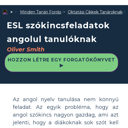
Minden Tanári Forrás
Oktatási Cikkek Tanároknak
ESL szókincsfeladatok
angolul tanulóknak
Oliver Smith
HOZZON LÉTRE EGY FORGATÓKÖNYVET
▶
Az angol nyelv tanulása nem könnyű
feladat. Az egyik probléma, hogy az
angol szókincs nagyon gazdag, ami azt
jelenti, hogy a diákoknak sok szót kell