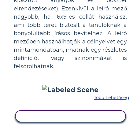
kiosztott anyagok és poszter
elrendezéseket). Ezenkívül a leíró mező
nagyobb, ha 16x9-es cellát használsz,
ami több teret biztosít a tanulóknak a
bonyolultabb írásos bevitelhez. A leíró
mezőben használhatják a célnyelvet egy
mintamondatban, írhatnak egy részletes
definíciót, vagy szinonimákat is
felsorolhatnak.
Több Lehetőség
MÁSOLJA EZT A FORGATÓKÖNYVET