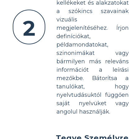
kellékeket és alakzatokat
a szókincs szavainak
2
vizuális
megjelenítéséhez. Írjon
definíciókat,
példamondatokat,
szinonimákat vagy
bármilyen más releváns
információt a leírási
mezőkbe. Bátorítsa a
tanulókat, hogy
nyelvtudásuktól függően
saját nyelvüket vagy
angolul használják.
Tegye Személyre