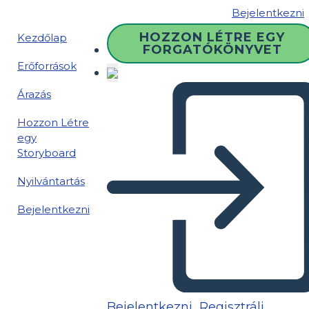
Bejelentkezni
HOZZON LÉTRE EGY
Kezdőlap
FORGATÓKÖNYVET
Erőforrások
Árazás
Hozzon Létre
egy
Storyboard
Nyilvántartás
Bejelentkezni
Bejelentkezni
Regisztrálj