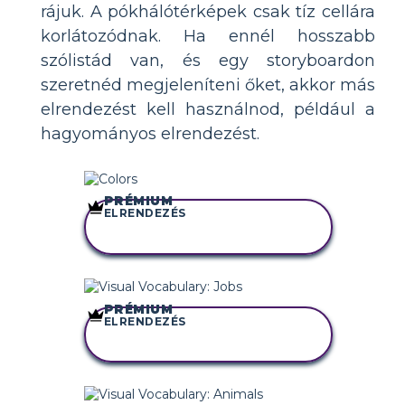
rájuk. A pókhálótérképek csak tíz cellára
korlátozódnak. Ha ennél hosszabb
szólistád van, és egy storyboardon
szeretnéd megjeleníteni őket, akkor más
elrendezést kell használnod, például a
hagyományos elrendezést.
PRÉMIUM
ELRENDEZÉS
MÁSOLJA EZT A
FORGATÓKÖNYVET
PRÉMIUM
ELRENDEZÉS
MÁSOLJA EZT A
FORGATÓKÖNYVET