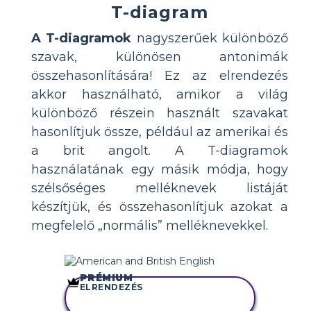
T-diagram
A T-diagramok
nagyszerűek különböző
szavak, különösen antonimák
összehasonlítására! Ez az elrendezés
akkor használható, amikor a világ
különböző részein használt szavakat
hasonlítjuk össze, például az amerikai és
a brit angolt. A T-diagramok
használatának egy másik módja, hogy
szélsőséges melléknevek listáját
készítjük, és összehasonlítjuk azokat a
megfelelő „normális” melléknevekkel.
PRÉMIUM
ELRENDEZÉS
MÁSOLJA EZT A
FORGATÓKÖNYVET