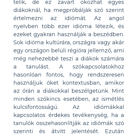
telik, de ez zavart okozhat egyes
diákoknál, ha megpróbálják szó szerint
értelmezni az idiómát. Az angol
nyelvben több ezer idióma létezik, és
ezeket gyakran használják a beszédben.
Sok idióma kultúrára, országra vagy akár
egy országon belüli régióra jellemző, ami
még nehezebbé teszi a diákok számára
a tanulást. A szókapcsolatokhoz
hasonlóan fontos, hogy rendszeresen
használjuk őket kontextusban, amikor
az órán a diákokkal beszélgetünk. Mint
minden szókincs esetében, az ismétlés
kulcsfontosságú. Az idiómákkal
kapcsolatos érdekes tevékenység, ha a
tanulók összehasonlítják az idiómák szó
szerinti és átvitt jelentését. Ezután