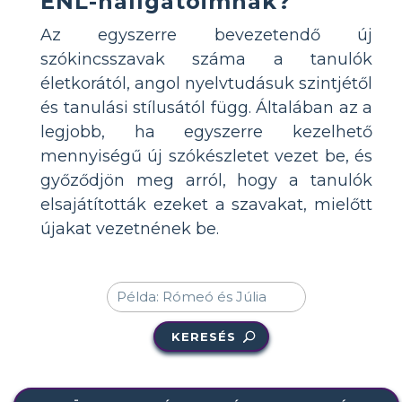
ENL-hallgatóimnak?
Az egyszerre bevezetendő új
szókincsszavak száma a tanulók
életkorától, angol nyelvtudásuk szintjétől
és tanulási stílusától függ. Általában az a
legjobb, ha egyszerre kezelhető
mennyiségű új szókészletet vezet be, és
győződjön meg arról, hogy a tanulók
elsajátították ezeket a szavakat, mielőtt
újakat vezetnének be.
KERESÉS