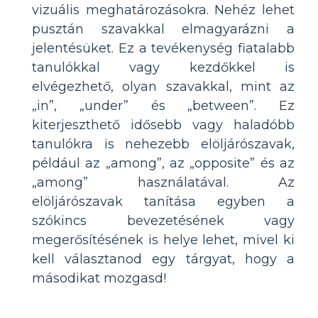
vizuális meghatározásokra. Nehéz lehet
pusztán szavakkal elmagyarázni a
jelentésüket. Ez a tevékenység fiatalabb
tanulókkal vagy kezdőkkel is
elvégezhető, olyan szavakkal, mint az
„in”, „under” és „between”. Ez
kiterjeszthető idősebb vagy haladóbb
tanulókra is nehezebb elöljárószavak,
például az „among”, az „opposite” és az
„among” használatával. Az
elöljárószavak tanítása egyben a
szókincs bevezetésének vagy
megerősítésének is helye lehet, mivel ki
kell választanod egy tárgyat, hogy a
másodikat mozgasd!