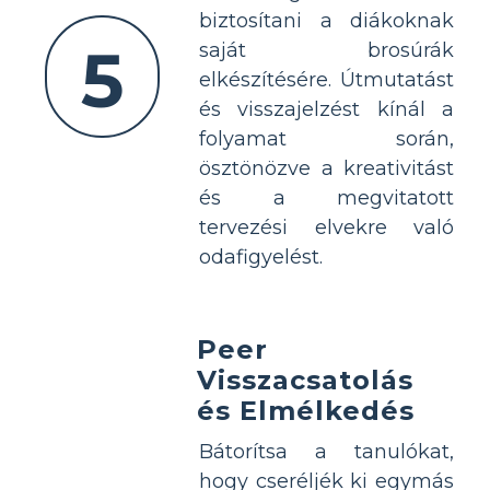
biztosítani a diákoknak
5
saját brosúrák
elkészítésére. Útmutatást
és visszajelzést kínál a
folyamat során,
ösztönözve a kreativitást
és a megvitatott
tervezési elvekre való
odafigyelést.
Peer
Visszacsatolás
és Elmélkedés
Bátorítsa a tanulókat,
hogy cseréljék ki egymás