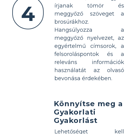
4
írjanak tömör és
meggyőző szöveget a
brosúrákhoz.
Hangsúlyozza a
meggyőző nyelvezet, az
egyértelmű címsorok, a
felsoroláspontok és a
releváns információk
használatát az olvasó
bevonása érdekében.
Könnyítse meg a
Gyakorlati
Gyakorlást
Lehetőséget kell