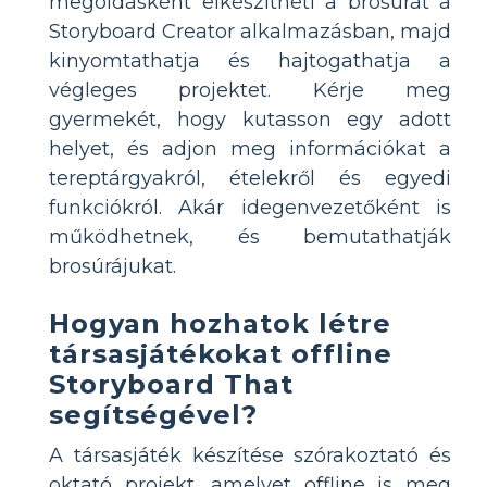
megoldásként elkészítheti a brosúrát a
Storyboard Creator alkalmazásban, majd
kinyomtathatja és hajtogathatja a
végleges projektet. Kérje meg
gyermekét, hogy kutasson egy adott
helyet, és adjon meg információkat a
tereptárgyakról, ételekről és egyedi
funkciókról. Akár idegenvezetőként is
működhetnek, és bemutathatják
brosúrájukat.
Hogyan hozhatok létre
társasjátékokat offline
Storyboard That
segítségével?
A társasjáték készítése szórakoztató és
oktató projekt, amelyet offline is meg