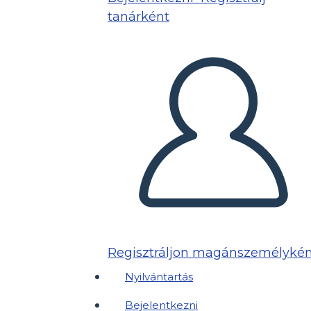
tanárként
Regisztráljon magánszemélykén
Nyilvántartás
Bejelentkezni