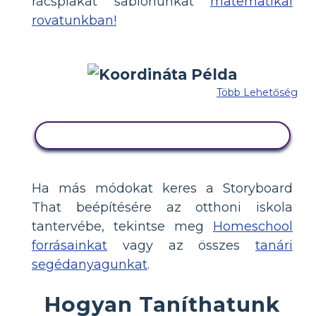
rácsplakát sablonunkat
matematikai
rovatunkban!
Több Lehetőség
MÁSOLJA EZT A FORGATÓKÖNYVET
Ha más módokat keres a Storyboard
That beépítésére az otthoni iskola
tantervébe, tekintse meg
Homeschool
forrásainkat
vagy az összes
tanári
segédanyagunkat
.
Hogyan Taníthatunk