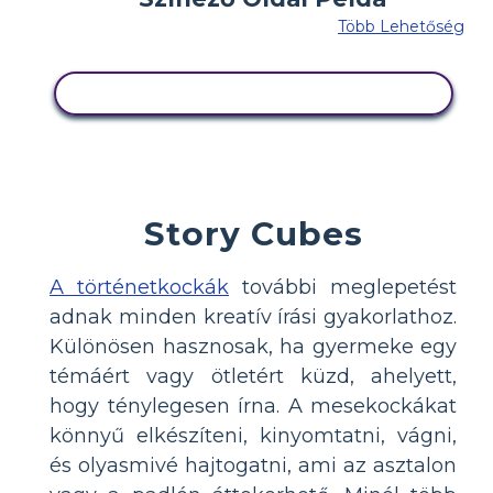
Több Lehetőség
MÁSOLJA EZT A FORGATÓKÖNYVET
Story Cubes
A történetkockák
további meglepetést
adnak minden kreatív írási gyakorlathoz.
Különösen hasznosak, ha gyermeke egy
témáért vagy ötletért küzd, ahelyett,
hogy ténylegesen írna. A mesekockákat
könnyű elkészíteni, kinyomtatni, vágni,
és olyasmivé hajtogatni, ami az asztalon