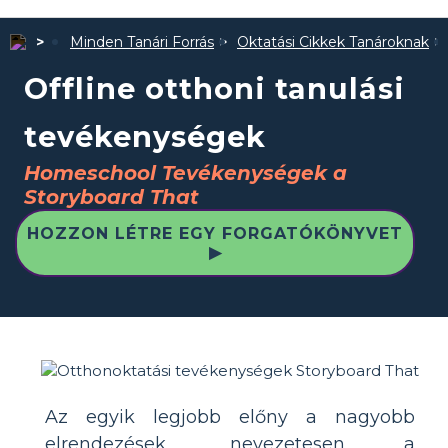
Minden Tanári Forrás
Oktatási Cikkek Tanároknak
Offline otthoni tanulási
tevékenységek
Homeschool Tevékenységek a
Storyboard That
HOZZON LÉTRE EGY FORGATÓKÖNYVET
▶
Az egyik legjobb előny a nagyobb
elrendezések, nevezetesen a