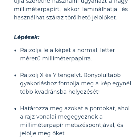
újra szeretné használni ugyanazt a nagy
milliméterpapírt, akkor laminálhatja, és
használhat száraz törölhető jelölőket.
Lépések:
Rajzolja le a képet a normál, letter
méretű milliméterpapírra.
Rajzolj X és Y tengelyt. Bonyolultabb
gyakorláshoz fontolja meg a kép egynél
több kvadránsba helyezését!
Határozza meg azokat a pontokat, ahol
a rajz vonalai megegyeznek a
milliméterpapír metszéspontjával, és
jelölje meg őket.