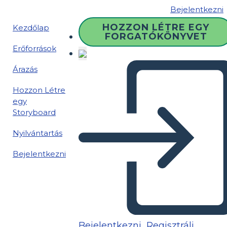
Bejelentkezni
HOZZON LÉTRE EGY
Kezdőlap
FORGATÓKÖNYVET
Erőforrások
Árazás
Hozzon Létre
egy
Storyboard
Nyilvántartás
Bejelentkezni
Bejelentkezni
Regisztrálj