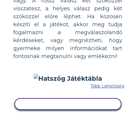
vagy. A rossz válasz két szóközzel
visszatesz, a helyes válasz pedig két
szóközzel előre léphet. Ha közösen
készíti el a játékot, akkor meg tudja
fogalmazni a megválaszolandó
kérdéseket, vagy megnézheti, hogy
gyermeke milyen információkat tart
fontosnak megtanulni vagy emlékezni!
Több Lehetőség
MÁSOLJA EZT A FORGATÓKÖNYVET