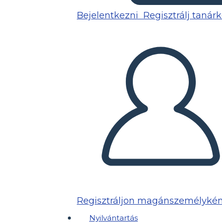
Bejelentkezni
Regisztrálj tanár
Regisztráljon magánszemélykén
Nyilvántartás