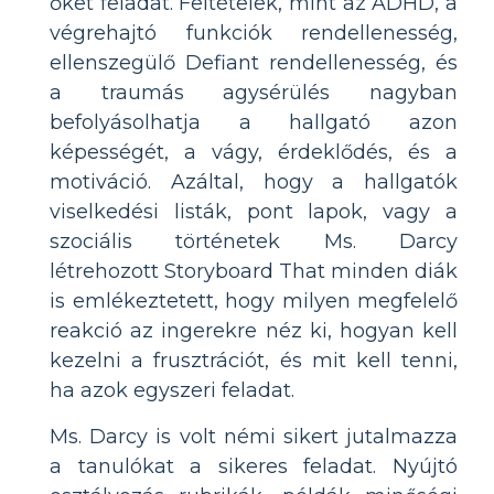
őket feladat. Feltételek, mint az ADHD, a
végrehajtó funkciók rendellenesség,
ellenszegülő Defiant rendellenesség, és
a traumás agysérülés nagyban
befolyásolhatja a hallgató azon
képességét, a vágy, érdeklődés, és a
motiváció. Azáltal, hogy a hallgatók
viselkedési listák, pont lapok, vagy a
szociális történetek Ms. Darcy
létrehozott Storyboard That minden diák
is emlékeztetett, hogy milyen megfelelő
reakció az ingerekre néz ki, hogyan kell
kezelni a frusztrációt, és mit kell tenni,
ha azok egyszeri feladat.
Ms. Darcy is volt némi sikert jutalmazza
a tanulókat a sikeres feladat. Nyújtó