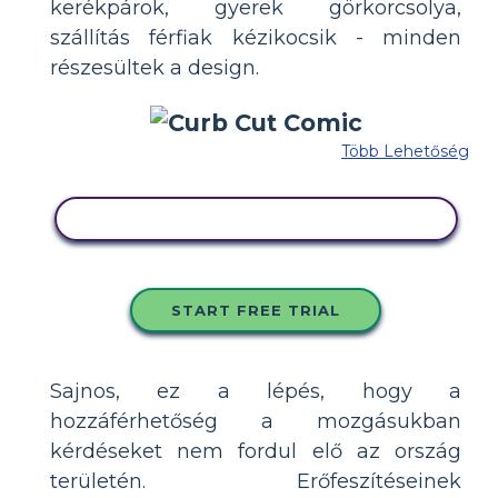
kerékpárok, gyerek görkorcsolya,
szállítás férfiak kézikocsik - minden
részesültek a design.
Több Lehetőség
MÁSOLJA EZT A FORGATÓKÖNYVET
START FREE TRIAL
Sajnos, ez a lépés, hogy a
hozzáférhetőség a mozgásukban
kérdéseket nem fordul elő az ország
területén. Erőfeszítéseinek