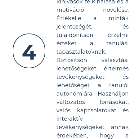
kihívások felkínálása és a
motiváció növelése.
Értékelje a minták
jelentőségét, és
tulajdonítson érzelmi
4
értéket a tanulási
tapasztalatoknak.
Biztosítson választási
lehetőségeket, értelmes
tevékenységeket és
lehetőséget a tanulói
autonómiára. Használjon
változatos forrásokat,
valós kapcsolatokat és
interaktív
tevékenységeket annak
érdekében, hogy a