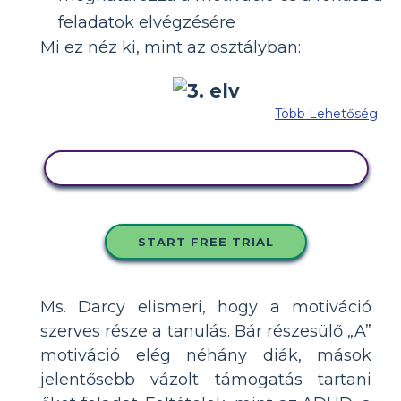
feladatok elvégzésére
Mi ez néz ki, mint az osztályban:
Több Lehetőség
MÁSOLJA EZT A FORGATÓKÖNYVET
START FREE TRIAL
Ms. Darcy elismeri, hogy a motiváció
szerves része a tanulás. Bár részesülő „A”
motiváció elég néhány diák, mások
jelentősebb vázolt támogatás tartani