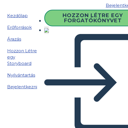
Bejelentk
HOZZON LÉTRE EGY
Kezdőlap
FORGATÓKÖNYVET
Erőforrások
Árazás
Hozzon Létre
egy
Storyboard
Nyilvántartás
Bejelentkezni