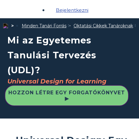
Bejelentkezni
Minden Tanári Forrás
Oktatási Cikkek Tanároknak
Mi az Egyetemes
Tanulási Tervezés
(UDL)?
Universal Design for Learning
HOZZON LÉTRE EGY FORGATÓKÖNYVET
▶