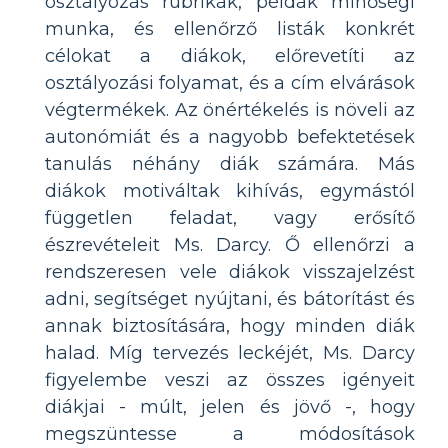
osztályozás rubrikák, példák minőségi
munka, és ellenőrző listák konkrét
célokat a diákok, előrevetíti az
osztályozási folyamat, és a cím elvárások
végtermékek. Az önértékelés is növeli az
autonómiát és a nagyobb befektetések
tanulás néhány diák számára. Más
diákok motiváltak kihívás, egymástól
független feladat, vagy erősítő
észrevételeit Ms. Darcy. Ő ellenőrzi a
rendszeresen vele diákok visszajelzést
adni, segítséget nyújtani, és bátorítást és
annak biztosítására, hogy minden diák
halad. Míg tervezés leckéjét, Ms. Darcy
figyelembe veszi az összes igényeit
diákjai - múlt, jelen és jövő -, hogy
megszüntesse a módosítások