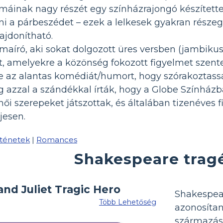
áinak nagy részét egy színházrajongó készítette
i a párbeszédet – ezek a lelkesek gyakran részegek
jdonítható.
ámaíró, aki sokat dolgozott üres versben (jambiku
t, amelyekre a közönség fokozott figyelmet szentel
 az alantas komédiát/humort, hogy szórakoztassá
g azzal a szándékkal írták, hogy a Globe Színházb
 női szerepeket játszottak, és általában tizenéves
jesen.
rténetek
|
Romances
Shakespeare trag
Shakespea
Több Lehetőség
azonosít
származá