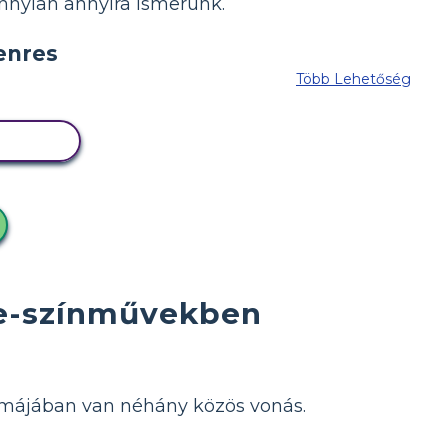
annyian annyira ismerünk.
Több Lehetőség
NYVET
re-színművekben
ámájában van néhány közös vonás.