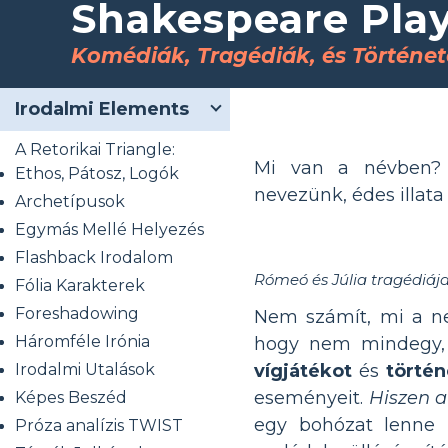
Shakespeare Play
Komédiák, Tragédiák, és Történe
Irodalmi Elements
A Retorikai Triangle:
Mi van a névben?
Ethos, Pátosz, Logók
nevezünk, édes illata
Archetípusok
Egymás Mellé Helyezés
Flashback Irodalom
Rómeó és Júlia tragédiáj
Fólia Karakterek
Foreshadowing
Nem számít, mi a ne
Háromféle Irónia
hogy nem mindegy, 
Irodalmi Utalások
vígjátékot
és
történ
eseményeit.
Hiszen a
Képes Beszéd
egy bohózat lenne k
Próza analízis TWIST