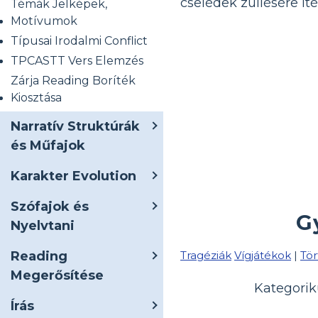
cselédek züllésére ít
Témák Jelképek,
Motívumok
Típusai Irodalmi Conflict
TPCASTT Vers Elemzés
Zárja Reading Boríték
Kiosztása
Narratív Struktúrák
és Műfajok
Karakter Evolution
Szófajok és
G
Nyelvtani
Tragéziák
Vígjátékok
|
Tö
Reading
Megerősítése
Kategorik
Írás