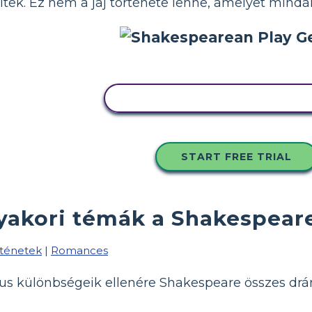
éltek. Ez nem a jaj története lenne, amelyet mind
MÁSOLJA EZT A FORGATÓKÖ
START FREE TRIAL
yakori témák a Shakespea
rténetek
|
Romances
us különbségeik ellenére Shakespeare összes dr