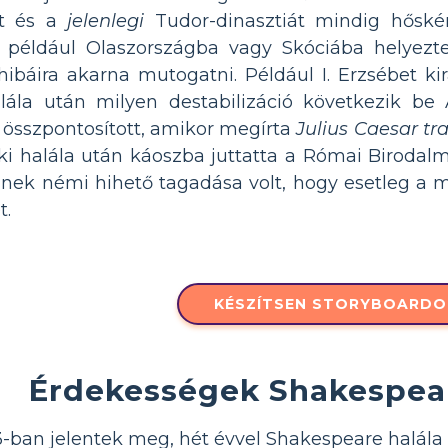
at és a
jelenlegi
Tudor-dinasztiát mindig hőské
 például Olaszországba vagy Skóciába helyezte
hibáira akarna mutogatni. Például I. Erzsébet k
halála után milyen destabilizáció következik b
e összpontosított, amikor megírta
Julius Caesar tr
 aki halála után káoszba juttatta a Római Birodal
e-nek némi hihető tagadása volt, hogy esetleg a mo
t.
KÉSZÍTSEN STORYBOARDO
Érdekességek Shakespea
-ban jelentek meg, hét évvel Shakespeare halála 