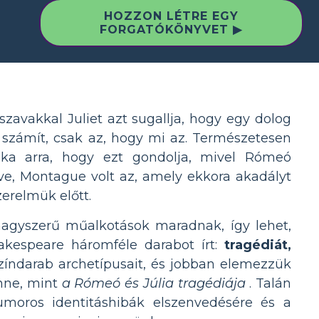
HOZZON LÉTRE EGY
FORGATÓKÖNYVET ▶
szavakkal Juliet azt sugallja, hogy egy dolog
számít, csak az, hogy mi az. Természetesen
téka arra, hogy ezt gondolja, mivel Rómeó
ve, Montague volt az, amely ekkora akadályt
zerelmük előtt.
agyszerű műalkotások maradnak, így lehet,
kespeare háromféle darabot írt:
tragédiát,
índarab archetípusait, és jobban elemezzük
nne, mint
a Rómeó és Júlia tragédiája
. Talán
humoros identitáshibák elszenvedésére és a