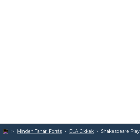
Minden Tanári Forrás
ELA Cikkek
Shakespeare Plays