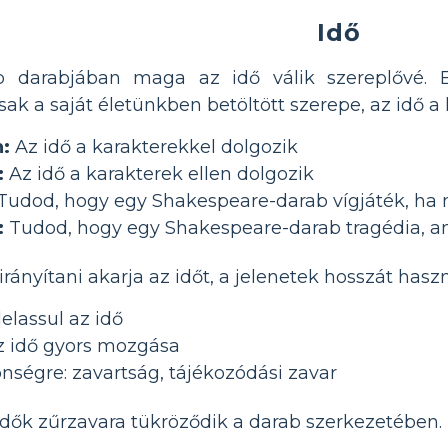
Idő
b darabjában maga az idő válik szereplővé. E
csak a saját életünkben betöltött szerepe, az idő a
:
Az idő a karakterekkel dolgozik
:
Az idő a karakterek ellen dolgozik
Tudod, hogy egy Shakespeare-darab vígjáték, ha mi
:
Tudod, hogy egy Shakespeare-darab tragédia, am
ányítani akarja az időt, a jelenetek hosszát hasz
lelassul az idő
 idő gyors mozgása
nségre: zavartság, tájékozódási zavar
idők zűrzavara tükröződik a darab szerkezetében.