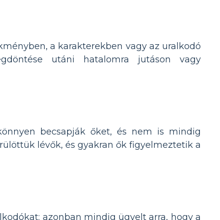
ekményben, a karakterekben vagy az uralkodó
gdöntése utáni hatalomra jutáson vagy
könnyen becsapják őket, és nem is mindig
rülöttük lévők, és gyakran ők figyelmeztetik a
kodókat; azonban mindig ügyelt arra, hogy a