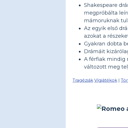
Shakespeare drám
megpróbálta leírn
mámoruknak tula
Az egyik első dr
azokat a részeke
Gyakran dobta be
Drámáit kizáróla
A férfiak mindig
változott meg tel
Tragéziák
Vígjátékok
|
Tö