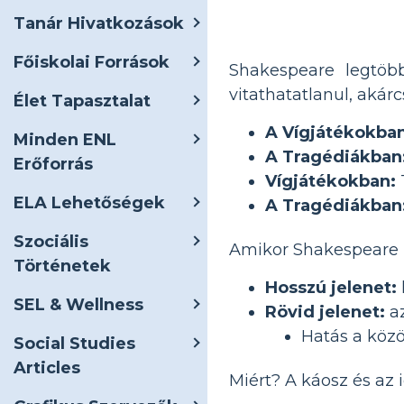
Tanár Hivatkozások
Főiskolai Források
Shakespeare legtöb
vitathatatlanul, akár
Élet Tapasztalat
A Vígjátékokban
Minden ENL
A Tragédiákban
Erőforrás
Vígjátékokban:
ELA Lehetőségek
A Tragédiákban
Szociális
Amikor Shakespeare ir
Történetek
Hosszú jelenet:
SEL & Wellness
Rövid jelenet:
az
Hatás a közö
Social Studies
Articles
Miért? A káosz és az 