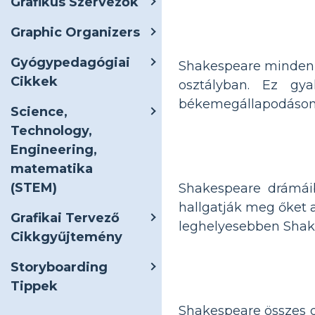
Grafikus Szervezők
Graphic Organizers
Gyógypedagógiai
Shakespeare minden d
Cikkek
osztályban. Ez gy
békemegállapodáson 
Science,
Technology,
Engineering,
matematika
(STEM)
Shakespeare drámá
hallgatják meg őket a
Grafikai Tervező
leghelyesebben Shak
Cikkgyűjtemény
Storyboarding
Tippek
Shakespeare összes d