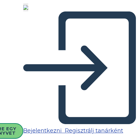
RE EGY
Bejelentkezni
Regisztrálj tanárként
NYVET