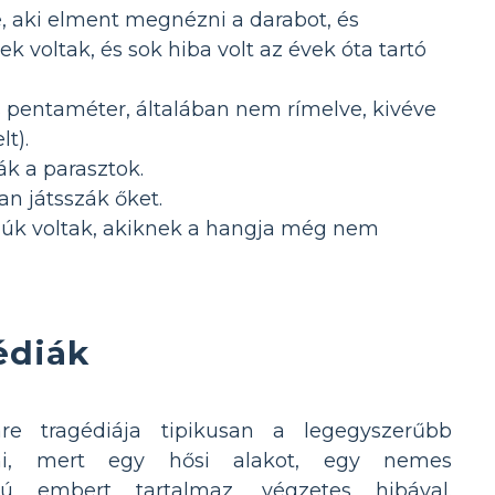
, aki elment megnézni a darabot, és
 voltak, és sok hiba volt az évek óta tartó
s pentaméter, általában nem rímelve, kivéve
t).
k a parasztok.
an játsszák őket.
 fiúk voltak, akiknek a hangja még nem
édiák
re tragédiája tipikusan a legegyszerűbb
ani, mert egy hősi alakot, egy nemes
sú embert tartalmaz, végzetes hibával.