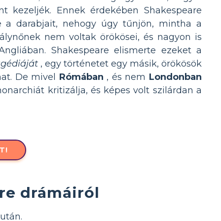
nt kezeljék. Ennek érdekében Shakespeare
 a darabjait, nehogy úgy tűnjön, mintha a
irálynőnek nem voltak örökösei, és nagyon is
e Angliában. Shakespeare elismerte ezeket a
agédiáját
, egy történetet egy másik, örökösök
mat. De mivel
Rómában
, és nem
Londonban
narchiát kritizálja, és képes volt szilárdan a
T!
re drámáiról
után.