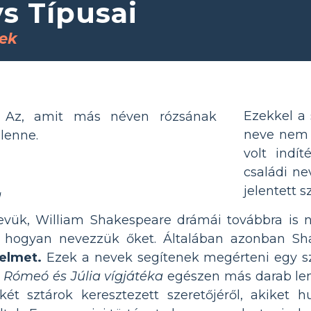
s Típusai
tek
Ezekkel a 
 Az, amit más néven rózsának
neve nem 
 lenne.
volt indí
családi ne
jelentett s
a
vük, William Shakespeare drámái továbbra is n
hogyan nevezzük őket. Általában azonban Sha
elmet.
Ezek a nevek segítenek megérteni egy sz
 Rómeó és Júlia vígjátéka
egészen más darab le
ét sztárok keresztezett szeretőjéről, akiket 