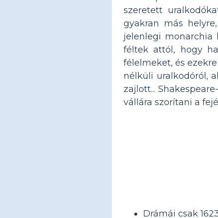
szeretett uralkodók
gyakran más helyre,
jelenlegi monarchia 
féltek attól, hogy 
félelmeket, és ezekr
nélküli uralkodóról,
zajlott... Shakespear
vállára szorítani a fejé
Drámái csak 1623