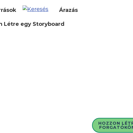
rrások
Árazás
 Létre egy Storyboard
HOZZON LÉT
FORGATÓKÖ