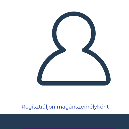
Regisztráljon magánszemélyként