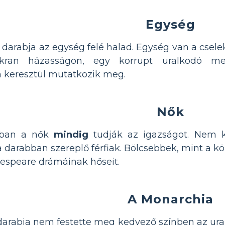
Egység
arabja az egység felé halad. Egység van a csel
akran házasságon, egy korrupt uralkodó me
keresztül mutatkozik meg.
Nők
iban a nők
mindig
tudják az igazságot. Nem 
 darabban szereplő férfiak. Bölcsebbek, mint a kö
espeare drámáinak hőseit.
A Monarchia
arabja nem festette meg kedvező színben az ural