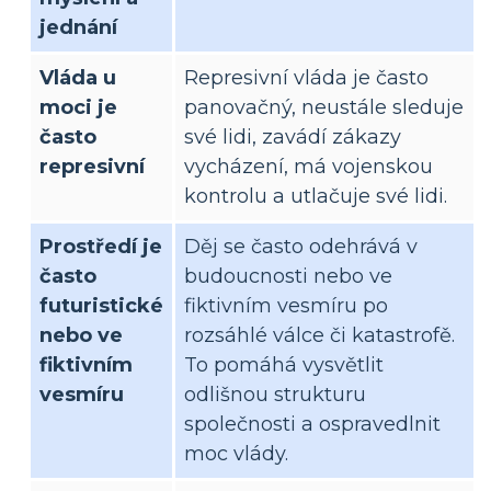
jednání
Vláda u
Represivní vláda je často
moci je
panovačný, neustále sleduje
často
své lidi, zavádí zákazy
represivní
vycházení, má vojenskou
kontrolu a utlačuje své lidi.
Prostředí je
Děj se často odehrává v
často
budoucnosti nebo ve
futuristické
fiktivním vesmíru po
nebo ve
rozsáhlé válce či katastrofě.
fiktivním
To pomáhá vysvětlit
vesmíru
odlišnou strukturu
společnosti a ospravedlnit
moc vlády.