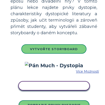
eposu nebo divadelní hry? V tomto
plánu lekce najdete prvky dystopie,
charakteristiky dystopické literatury a
způsoby, jak učit terminologii a zároveň
přimět studenty, aby vytvářeli zábavné
storyboardy o daném konceptu.
VYTVOŘTE STORYBOARD
Více Možností
ZKOPÍRUJTE TENTO SCÉNÁŘ
ZOBRAZIT PRVKY DYSTOPIE