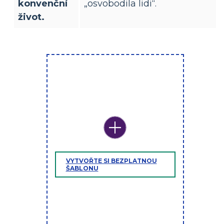
konvenční
„osvobodila lidi“.
život.
VYTVOŘTE SI BEZPLATNOU
ŠABLONU