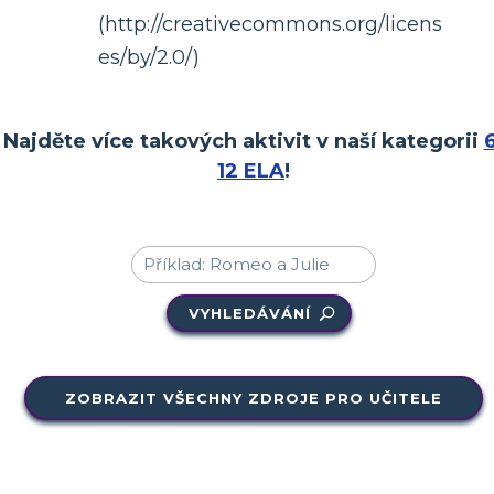
(http://creativecommons.org/licens
es/by/2.0/)
Najděte více takových aktivit v naší kategorii
6
12 ELA
!
VYHLEDÁVÁNÍ
ZOBRAZIT VŠECHNY ZDROJE PRO UČITELE