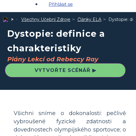
Přihlásit se
Všechny Učební Zdroje
Články ELA
Dystopie: def
Dystopie: definice a
charakteristiky
Plány Lekcí od Rebeccy Ray
VYTVOŘTE SCÉNÁŘ ▶
Všichni sníme o dokonalosti: pečlivě
vybroušené fyzické zdatnosti a
dovednostech olympijského sportovce; o