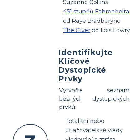
Suzanne Collins
451 stupňů Fahrenheita
od Raye Bradburyho
The Giver
od Lois Lowry
Identifikujte
Klíčové
Dystopické
Prvky
Vytvořte seznam
běžných dystopických
prvků:
Totalitní nebo
utlačovatelské vlády
Sledování a ztráta