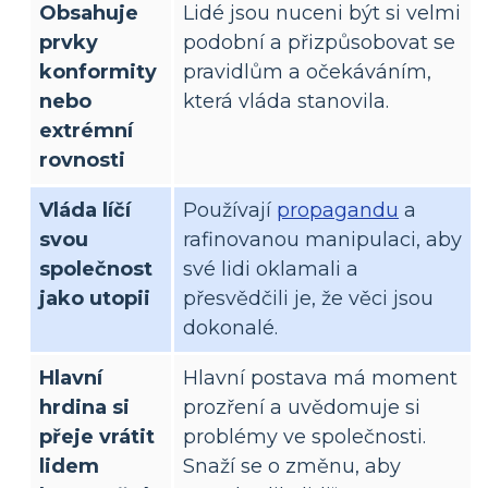
Obsahuje
Lidé jsou nuceni být si velmi
prvky
podobní a přizpůsobovat se
konformity
pravidlům a očekáváním,
nebo
která vláda stanovila.
extrémní
rovnosti
Vláda líčí
Používají
propagandu
a
svou
rafinovanou manipulaci, aby
společnost
své lidi oklamali a
jako utopii
přesvědčili je, že věci jsou
dokonalé.
Hlavní
Hlavní postava má moment
hrdina si
prozření a uvědomuje si
přeje vrátit
problémy ve společnosti.
lidem
Snaží se o změnu, aby