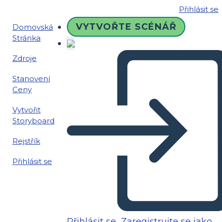
Přihlásit se
VYTVOŘTE SCÉNÁŘ
Domovská
Stránka
Zdroje
Stanovení
Ceny
Vytvořit
Storyboard
Rejstřík
Přihlásit se
Přihlásit se
Zaregistrujte se jako