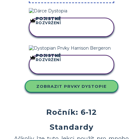
POJISTNÉ
ROZVRŽENÍ
ZKOPÍRUJTE TENTO
SCÉNÁŘ
POJISTNÉ
ROZVRŽENÍ
ZKOPÍRUJTE TENTO
SCÉNÁŘ
ZOBRAZIT PRVKY DYSTOPIE
Ročník: 6-12
Standardy
Ačkoliv lze tuto lekci použít pro mnoho