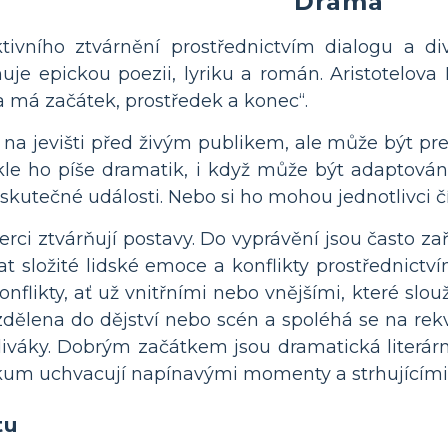
Drama
tivního ztvárnění prostřednictvím dialogu a di
rnuje epickou poezii, lyriku a román. Aristotelov
 a má začátek, prostředek a konec“.
na jevišti před živým publikem, ale může být prez
ykle ho píše dramatik, i když může být adaptováno
utečné události. Nebo si ho mohou jednotlivci čí
rci ztvárňují postavy. Do vyprávění jsou často z
složité lidské emoce a konflikty prostřednictví
onflikty, ať už vnitřními nebo vnějšími, které slou
zdělena do dějství nebo scén a spoléhá se na rekv
 diváky. Dobrým začátkem jsou dramatická literár
kum uchvacují napínavými momenty a strhujícími
tu