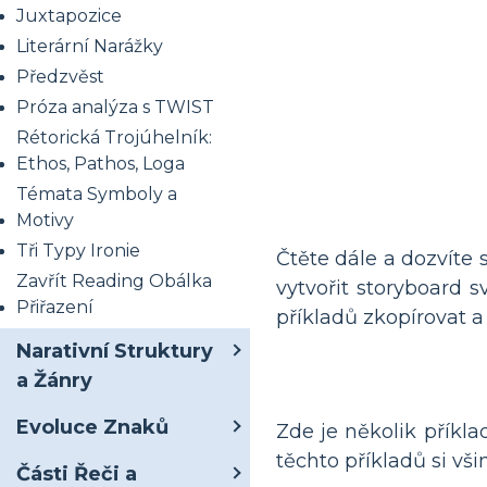
Juxtapozice
Literární Narážky
Předzvěst
Próza analýza s TWIST
Rétorická Trojúhelník:
Ethos, Pathos, Loga
Témata Symboly a
Motivy
Tři Typy Ironie
Čtěte dále a dozvíte 
Zavřít Reading Obálka
vytvořit storyboard s
Přiřazení
příkladů zkopírovat a
Narativní Struktury
a Žánry
Evoluce Znaků
Zde je několik příkla
těchto příkladů si vš
Části Řeči a