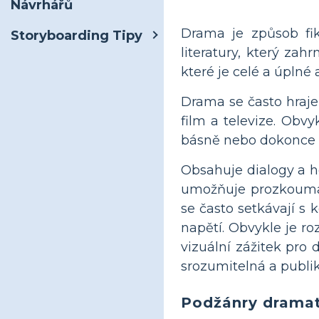
Návrhářů
Drama je způsob fik
Storyboarding Tipy
literatury, který zah
které je celé a úplné
Drama se často hraje 
film a televize. Obv
básně nebo dokonce sk
Obsahuje dialogy a he
umožňuje prozkoumat 
se často setkávají s k
napětí. Obvykle je ro
vizuální zážitek pro
srozumitelná a publi
Podžánry drama