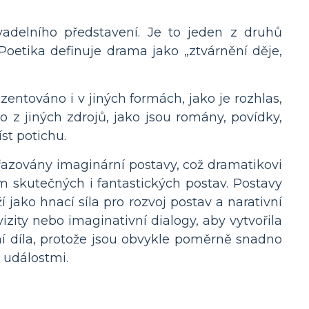
vadelního představení. Je to jeden z druhů
a Poetika definuje drama jako „ztvárnění děje,
entováno i v jiných formách, jako je rozhlas,
 z jiných zdrojů, jako jsou romány, povídky,
st potichu.
ařazovány imaginární postavy, což dramatikovi
m skutečných i fantastických postav. Postavy
ží jako hnací síla pro rozvoj postav a narativní
izity nebo imaginativní dialogy, aby vytvořila
ní díla, protože jsou obvykle poměrně snadno
 událostmi.