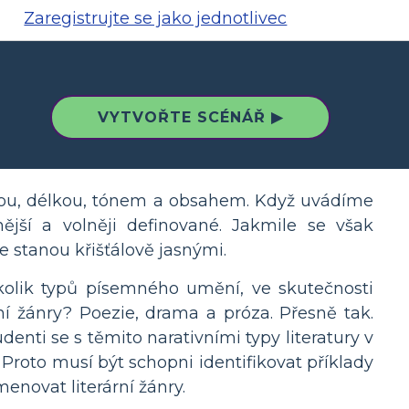
Zaregistrujte se jako jednotlivec
VYTVOŘTE SCÉNÁŘ ▶
nikou, délkou, tónem a obsahem. Když uvádíme
lnější a volněji definované. Jakmile se však
e stanou křišťálově jasnými.
kolik typů písemného umění, ve skutečnosti
ární žánry? Poezie, drama a próza. Přesně tak.
denti se s těmito narativními typy literatury v
. Proto musí být schopni identifikovat příklady
menovat literární žánry.