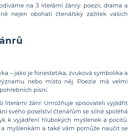
podíváme na 3 literární žánry: poezii, drama a
tině nejen obohatí čtenářský zážitek vašich
žánrů
azyka – jako je fonestetika, zvuková symbolika a
významu nebo místo něj. Poezie má velmi
pohřebních písní.
iterární žánr. Umožňuje spisovateli vyjádřit
í svého poselství čtenářům se silně spoléhá
zyk k vyjádření hlubokých myšlenek a pocitů.
 a myšlenkám a také vám pomůže naučit se