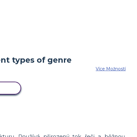
Více Možností
ÉNÁŘ
kturu. Používá přirozený tok řeči a běžnou