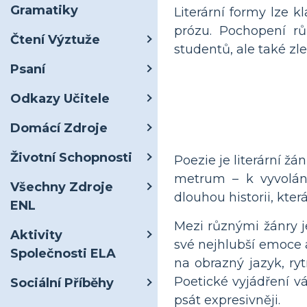
Gramatiky
Literární formy lze k
prózu. Pochopení růz
Čtení Výztuže
studentů, ale také zl
Psaní
Odkazy Učitele
Domácí Zdroje
Životní Schopnosti
Poezie je literární žá
metrum – k vyvolán
Všechny Zdroje
dlouhou historii, kte
ENL
Mezi různými žánry j
Aktivity
své nejhlubší emoce 
Společnosti ELA
na obrazný jazyk, ry
Poetické vyjádření
Sociální Příběhy
psát expresivněji.