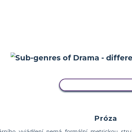
ZKOPÍRUJTE TENTO SC
Próza
rárního vyjádření nemá formální metrickou stru