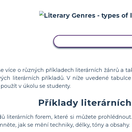
ZKOPÍRUJTE TENTO SCÉN
se více o různých příkladech literárních žánrů a 
vých literárních příkladů. V níže uvedené tabulce
 použít v úkolu se studenty.
Příklady literárníc
dů literárních forem, které si můžete prohlédnout
imněte, jak se mění techniky, délky, tóny a obsahy.