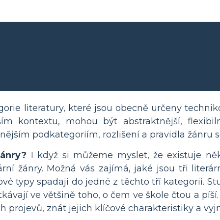
gorie literatury, které jsou obecně určeny tech
rším kontextu, mohou být abstraktnější, flexibi
jším podkategoriím, rozlišení a pravidla žánru s
žánry?
I když si můžeme myslet, že existuje ně
rární žánry. Možná vás zajímá, jaké jsou tři liter
é typy spadají do jedné z těchto tří kategorií. Stu
tkávají ve většině toho, o čem ve škole čtou a píší
 projevů, znát jejich klíčové charakteristiky a vyj