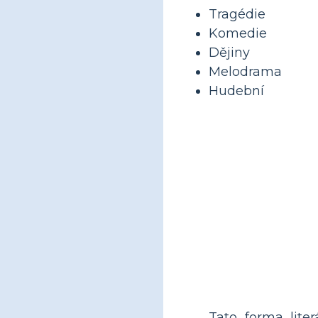
Tragédie
Komedie
Dějiny
Melodrama
Hudební
Tato forma lite