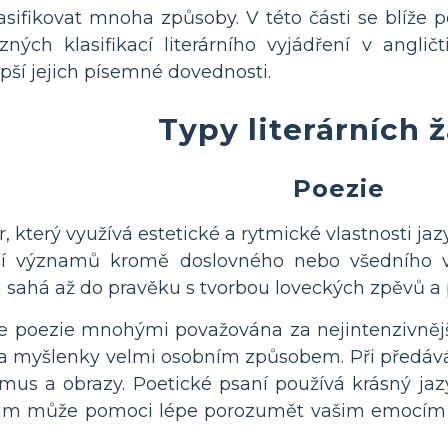
lasifikovat mnoha způsoby. V této části se blíže 
ných klasifikací literárního vyjádření v anglič
epší jejich písemné dovednosti.
Typy literárních 
Poezie
nr, který využívá estetické a rytmické vlastnosti j
í významů kromě doslovného nebo všedního 
rá sahá až do pravěku s tvorbou loveckých zpěvů a 
e poezie mnohými považována za nejintenzivnější l
a myšlenky velmi osobním způsobem. Při předáván
tmus a obrazy. Poetické psaní používá krásný ja
 vám může pomoci lépe porozumět vašim emocím