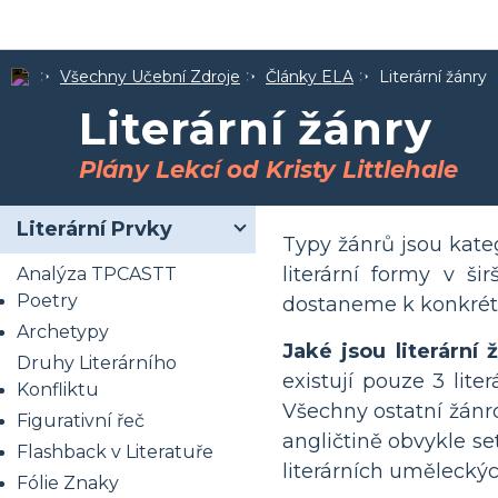
Všechny Učební Zdroje
Články ELA
Literární žánry
Literární žánry
Plány Lekcí od Kristy Littlehale
Literární Prvky
Typy žánrů jsou kate
literární formy v ši
Analýza TPCASTT
Poetry
dostaneme k konkrétně
Archetypy
Jaké jsou literární 
Druhy Literárního
existují pouze 3 lite
Konfliktu
Všechny ostatní žánrov
Figurativní řeč
angličtině obvykle se
Flashback v Literatuře
literárních uměleckých
Fólie Znaky