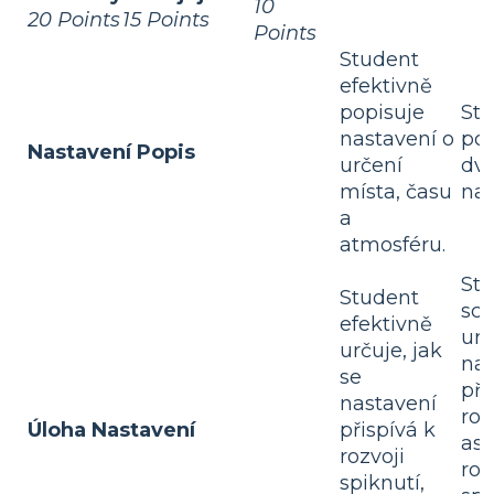
10
20 Points
15 Points
Points
Student
efektivně
popisuje
St
nastavení o
pop
Nastavení Popis
určení
dva
místa, času
nas
a
atmosféru.
Stu
Student
sc
efektivně
urč
určuje, jak
nas
se
při
nastavení
roz
Úloha Nastavení
přispívá k
as
rozvoji
ro
spiknutí,