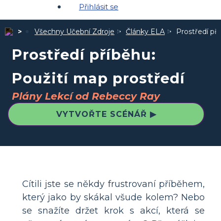
Přihlásit se
Všechny Učební Zdroje
Články ELA
Prostředí pří
Prostředí příběhu:
Použití map prostředí
Plány Lekcí od Rebeccy Ray
VYTVOŘTE SCÉNÁŘ ▶
Cítili jste se někdy frustrovaní příběhem,
který jako by skákal všude kolem? Nebo
se snažíte držet krok s akcí, která se