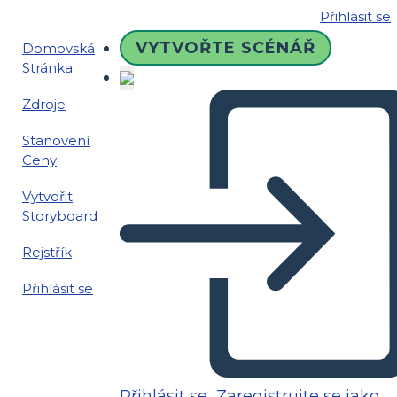
Přihlásit se
VYTVOŘTE SCÉNÁŘ
Domovská
Stránka
Zdroje
Stanovení
Ceny
Vytvořit
Storyboard
Rejstřík
Přihlásit se
Přihlásit se
Zaregistrujte se jako