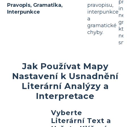
pra
Pravopis, Gramatika,
pravopisu,
int
Interpunkce
interpunkce
ne
a
gra
gramatické
kte
chyby.
ne
smy
Jak Používat Mapy
Nastavení k Usnadnění
Literární Analýzy a
Interpretace
Vyberte
Literární Text a