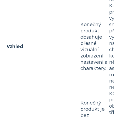
Ko
pr
vyk
Konečný
sna
produkt
př
obsahuje
vylí
přesné
nas
Vzhled
vizuální
cha
zobrazení
kd
nastavení a
něk
charaktery.
asp
mat
ne
nep
Ko
pr
Konečný
obs
produkt je
tři
bez