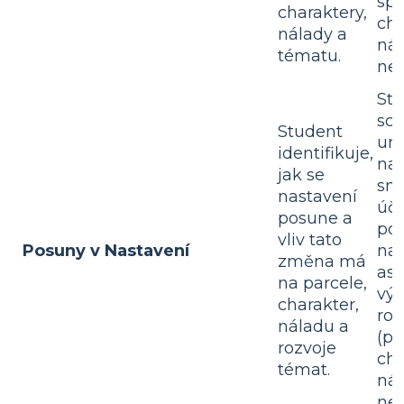
spi
charaktery,
cha
nálady a
nál
tématu.
ne
Stu
sc
Student
urč
identifikuje,
nas
jak se
smě
nastavení
úči
posune a
po
vliv tato
Posuny v Nastavení
na
změna má
asp
na parcele,
výv
charakter,
ro
náladu a
(p
rozvoje
cha
témat.
nál
neb