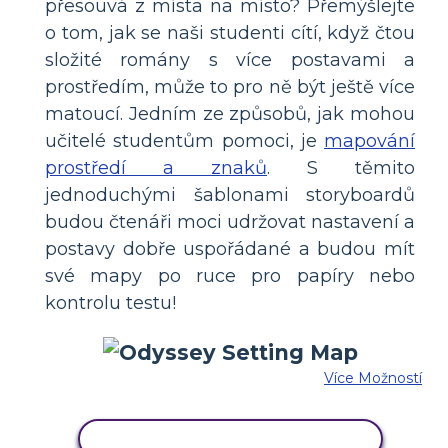
přesouvá z místa na místo? Přemýšlejte
o tom, jak se naši studenti cítí, když čtou
složité romány s více postavami a
prostředím, může to pro ně být ještě více
matoucí. Jedním ze způsobů, jak mohou
učitelé studentům pomoci, je
mapování
prostředí a znaků
. S těmito
jednoduchými šablonami storyboardů
budou čtenáři moci udržovat nastavení a
postavy dobře uspořádané a budou mít
své mapy po ruce pro papíry nebo
kontrolu testu!
Více Možností
ZKOPÍRUJTE TENTO SCÉNÁŘ