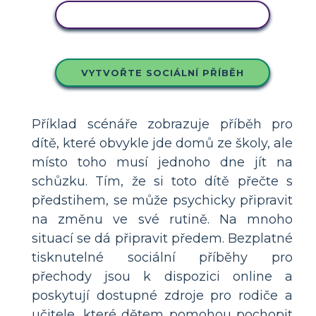
ZKOPÍRUJTE TENTO SCÉNÁŘ
VYTVOŘTE SOCIÁLNÍ PŘÍBĚH
Příklad scénáře zobrazuje příběh pro
dítě, které obvykle jde domů ze školy, ale
místo toho musí jednoho dne jít na
schůzku. Tím, že si toto dítě přečte s
předstihem, se může psychicky připravit
na změnu ve své rutině. Na mnoho
situací se dá připravit předem. Bezplatné
tisknutelné sociální příběhy pro
přechody jsou k dispozici online a
poskytují dostupné zdroje pro rodiče a
učitele, které dětem pomohou pochopit