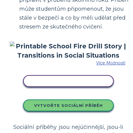
připravit v průběhu školního roku. Příběh
může studentům připomenout, že jsou
stále v bezpečí a co by měli udělat před
stresem ze skutečného cvičení.
Více Možností
ZKOPÍRUJTE TENTO SCÉNÁŘ
VYTVOŘTE SOCIÁLNÍ PŘÍBĚH
Sociální příběhy jsou nejúčinnější, jsou-li