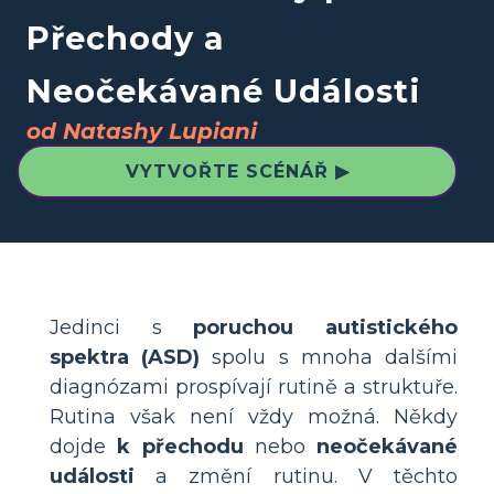
Přechody a
Neočekávané Události
od Natashy Lupiani
VYTVOŘTE SCÉNÁŘ ▶
Jedinci s
poruchou autistického
spektra (ASD)
spolu s mnoha dalšími
diagnózami prospívají rutině a struktuře.
Rutina však není vždy možná. Někdy
dojde
k přechodu
nebo
neočekávané
události
a změní rutinu. V těchto