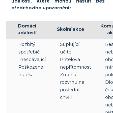
událostí, které mohou nastat bez
předchozího upozornění:
Domácí
Komu
Školní akce
události
ak
Rozbitý
Suplující
Res
spotřebič
učitel
ne
Přespávající
Přítelova
obc
Poškozená
nepřítomnost
mi
hračka
Změna
pol
rozvrhu na
Dl
poslední
ček
chvíli
ob
ne
res