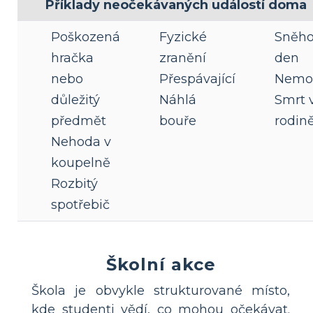
Příklady neočekávaných událostí doma
Poškozená
Fyzické
Sněho
hračka
zranění
den
nebo
Přespávající
Nemo
důležitý
Náhlá
Smrt 
předmět
bouře
rodin
Nehoda v
koupelně
Rozbitý
spotřebič
Školní akce
Škola je obvykle strukturované místo,
kde studenti vědí, co mohou očekávat.