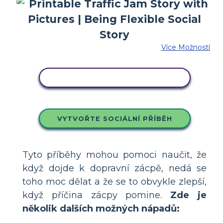
Více Možností
ZKOPÍRUJTE TENTO SCÉNÁŘ
VYTVOŘTE SOCIÁLNÍ PŘÍBĚH
Tyto příběhy mohou pomoci naučit, že
když dojde k dopravní zácpě, nedá se
toho moc dělat a že se to obvykle zlepší,
když příčina zácpy pomine.
Zde je
několik dalších možných nápadů: