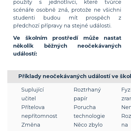
použity s jednotlivci, které tvůrce
scénáře osobně zná, protože ne všichni
studenti budou mít prospěch z
předchozí přípravy na stejné události.
Ve školním prostředí může nastat
několik běžných neočekávaných
událostí:
Příklady neočekávaných událostí ve ško
Suplující
Roztrhaný
Fyz
učitel
papír
zra
Přítelova
Porucha
Ne
nepřítomnost
technologie
Roz
Změna
Něco zbylo
na