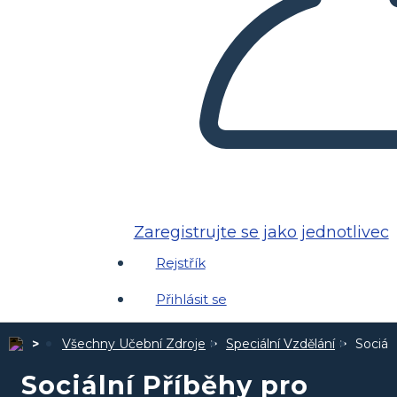
Zaregistrujte se jako jednotlivec
Rejstřík
Přihlásit se
Všechny Učební Zdroje
Speciální Vzdělání
Sociál
Sociální Příběhy pro