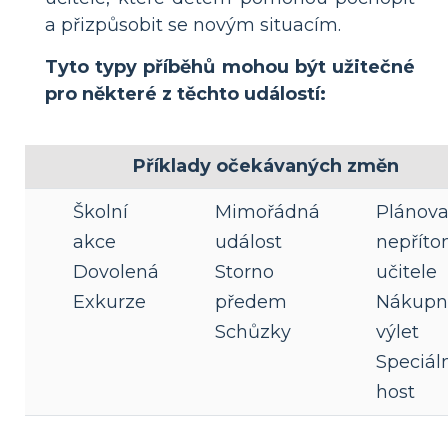
a přizpůsobit se novým situacím.
Tyto typy příběhů mohou být užitečné
pro některé z těchto událostí:
Příklady očekávaných změn
Školní
Mimořádná
Plánov
akce
událost
nepříto
Dovolená
Storno
učitele
Exkurze
předem
Nákupn
Schůzky
výlet
Speciál
host