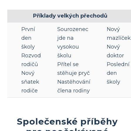
Příklady velkých přechodů
První
Sourozenec
Nový
den
jde na
mazlíček
školy
vysokou
Nový
Rozvod
školu
doktor
rodičů
Přítel se
Poslední
Nový
stěhuje pryč
den
sňatek
Nastěhování
školy
rodiče
člena rodiny
Společenské příběhy