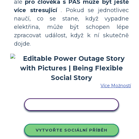
ale
pro člověka s PAS může být ještě
více stresující
. Pokud se jednotlivec
naučí, co se stane, když vypadne
elektřina, může být schopen lépe
zpracovat událost, když k ní skutečně
dojde.
Více Možností
ZKOPÍRUJTE TENTO SCÉNÁŘ
VYTVOŘTE SOCIÁLNÍ PŘÍBĚH