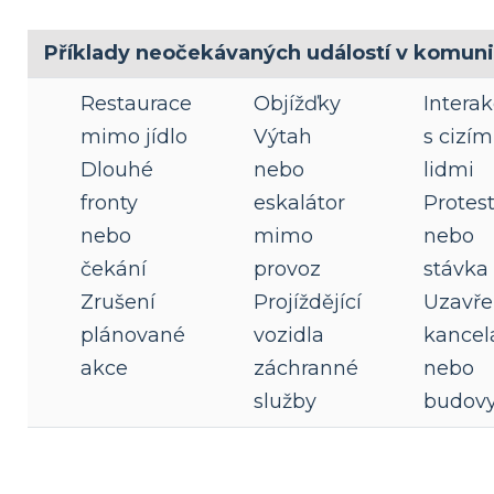
Příklady neočekávaných událostí v komuni
Restaurace
Objížďky
Intera
mimo jídlo
Výtah
s cizím
Dlouhé
nebo
lidmi
fronty
eskalátor
Protes
nebo
mimo
nebo
čekání
provoz
stávka
Zrušení
Projíždějící
Uzavře
plánované
vozidla
kancel
akce
záchranné
nebo
služby
budov