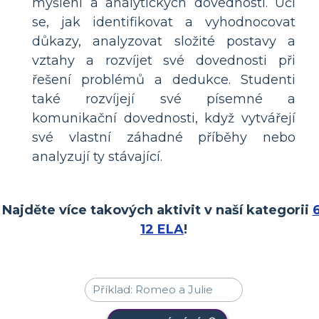
myšlení a analytických dovedností. Učí
se, jak identifikovat a vyhodnocovat
důkazy, analyzovat složité postavy a
vztahy a rozvíjet své dovednosti při
řešení problémů a dedukce. Studenti
také rozvíjejí své písemné a
komunikační dovednosti, když vytvářejí
své vlastní záhadné příběhy nebo
analyzují ty stávající.
Najděte více takových aktivit v naší kategorii
6
12 ELA
!