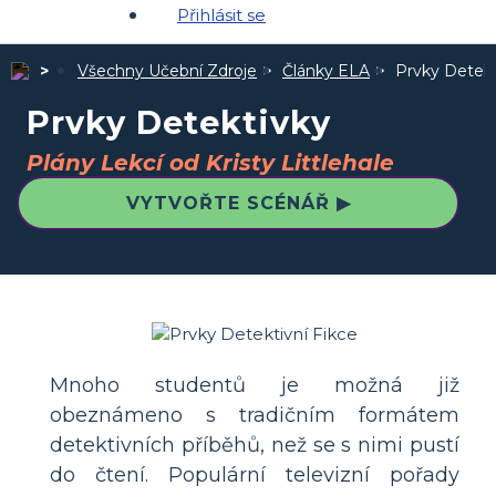
Přihlásit se
Všechny Učební Zdroje
Články ELA
Prvky Detekt
Prvky Detektivky
Plány Lekcí od Kristy Littlehale
VYTVOŘTE SCÉNÁŘ ▶
Mnoho studentů je možná již
obeznámeno s tradičním formátem
detektivních příběhů, než se s nimi pustí
do čtení. Populární televizní pořady