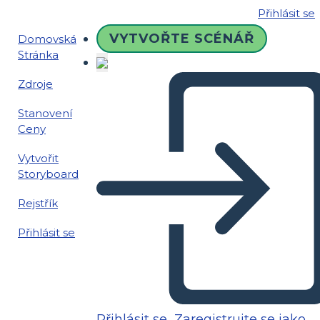
Přihlásit se
VYTVOŘTE SCÉNÁŘ
Domovská
Stránka
Zdroje
Stanovení
Ceny
Vytvořit
Storyboard
Rejstřík
Přihlásit se
Přihlásit se
Zaregistrujte se jako