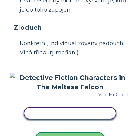
Uvádí všechny indicie a vysvětluje, kdo
je do toho zapojen
Zloduch
Konkrétní, individualizovaný padouch
Viná třída (tj. mafiáni)
Více Možností
ZKOPÍRUJTE TENTO SCÉNÁŘ