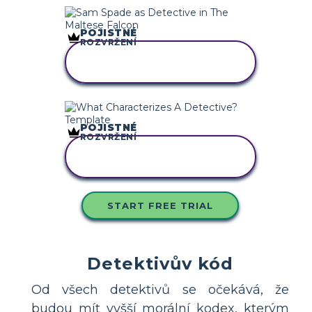
POJISTNÉ
ROZVRŽENÍ
ZKOPÍRUJTE TENTO
SCÉNÁŘ
POJISTNÉ
ROZVRŽENÍ
ZKOPÍRUJTE TENTO
SCÉNÁŘ
START FREE TRIAL
Detektivův kód
Od všech detektivů se očekává, že
budou mít vyšší morální kodex, kterým