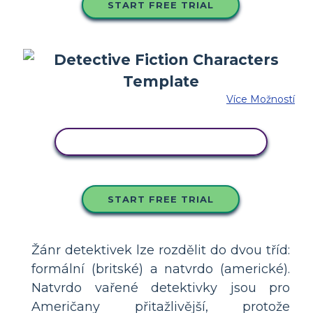
START FREE TRIAL
Více Možností
ZKOPÍRUJTE TENTO SCÉNÁŘ
START FREE TRIAL
Žánr detektivek lze rozdělit do dvou tříd:
formální (britské) a natvrdo (americké).
Natvrdo vařené detektivky jsou pro
Američany přitažlivější, protože