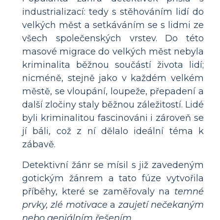
industrializací: tedy s stěhováním lidí do
velkých měst a setkáváním se s lidmi ze
všech společenských vrstev. Do této
masové migrace do velkých měst nebyla
kriminalita běžnou součástí života lidí;
nicméně, stejně jako v každém velkém
městě, se vloupání, loupeže, přepadení a
další zločiny staly běžnou záležitostí. Lidé
byli kriminalitou fascinováni i zároveň se
jí báli, což z ní dělalo ideální téma k
zábavě.
Detektivní žánr se mísil s již zavedeným
gotickým žánrem a tato fúze vytvořila
příběhy, které se zaměřovaly na
temné
prvky, zlé motivace
a
zaujetí nečekaným
nebo geniálním řešením.