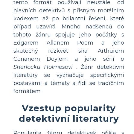
tento formát používají neustále, od
hlavních detektivů s přísným morálním
kodexem až po brilantní řešení, které
případ uzavírá. Mnoho nadšenců do
tohoto žánru spojuje jeho počátky s
Edgarem Allanem Poem a jeho
skutečný rozkvět sira Arthurem
Conanem Doylem a jeho sérií
o
Sherlocku Holmesovi
. Žánr detektivní
literatury se vyznačuje specifickými
postavami a tématy a řídí se tradičním
formátem.
Vzestup popularity
detektivní literatury
Popularita žánru detektivek přišla s