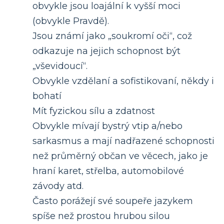
obvykle jsou loajální k vyšší moci
(obvykle Pravdě).
Jsou známí jako „soukromí oči“, což
odkazuje na jejich schopnost být
„vševidoucí“.
Obvykle vzdělaní a sofistikovaní, někdy i
bohatí
Mít fyzickou sílu a zdatnost
Obvykle mívají bystrý vtip a/nebo
sarkasmus a mají nadřazené schopnosti
než průměrný občan ve věcech, jako je
hraní karet, střelba, automobilové
závody atd.
Často porážejí své soupeře jazykem
spíše než prostou hrubou silou