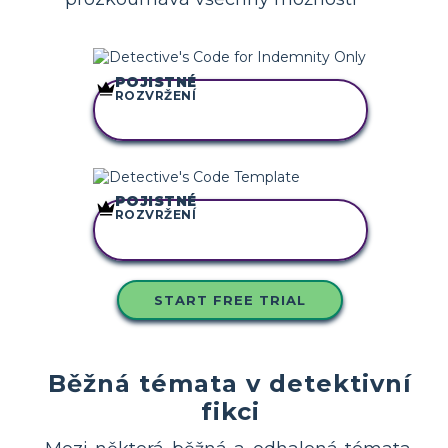
POJISTNÉ
ROZVRŽENÍ
ZKOPÍRUJTE TENTO
SCÉNÁŘ
POJISTNÉ
ROZVRŽENÍ
ZKOPÍRUJTE TENTO
SCÉNÁŘ
START FREE TRIAL
Běžná témata v detektivní
fikci