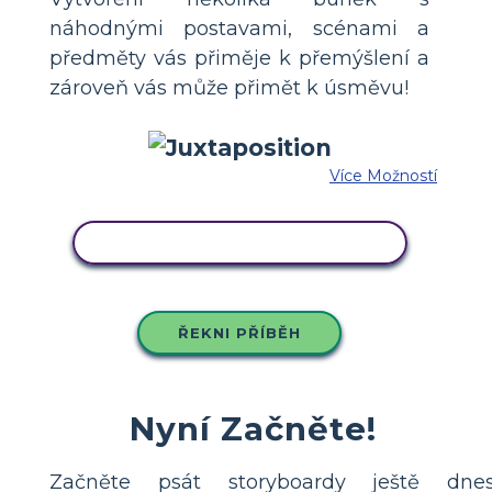
náhodnými postavami, scénami a
předměty vás přiměje k přemýšlení a
zároveň vás může přimět k úsměvu!
Více Možností
ZKOPÍRUJTE TENTO SCÉNÁŘ
ŘEKNI PŘÍBĚH
Nyní Začněte!
Začněte psát storyboardy ještě dnes