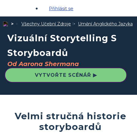
Přihlásit se
Všechny Učební Zdroje
Umění Anglického Jazyka
Vizuální Storytelling S
Storyboardů
Od Aarona Shermana
VYTVOŘTE SCÉNÁŘ ▶
Velmi stručná historie
storyboardů