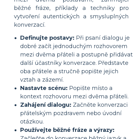
běžné fráze, příklady a techniky pro
vytvoření autentických a smysluplných
konverzací.
Definujte postavy:
Při psaní dialogu je
dobré začít jednoduchým rozhovorem
mezi dvěma přáteli a postupně přidávat
další účastníky konverzace. Představte
oba přátele a stručně popište jejich
vztah a zázemí.
Nastavte scénu:
Popište místo a
kontext rozhovoru mezi dvěma přáteli.
Zahájení dialogu:
Začněte konverzaci
přátelským pozdravem nebo úvodní
otázkou.
Používejte běžné fráze a výrazy:
Začleňte do konverzace běžný jazyk a