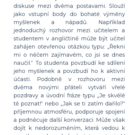
diskuse mezi dvěma postavami. Slouží
jako vstupní body do bohaté výměny
myšlenek a nápadů. Například
jednoduchý rozhovor mezi učitelem a
studentem v angličtině může být učitel
zahájen otevřenou otázkou typu: „Řekni
mi o něčem zajímavém, co jsi se dnes
naučil.“ To studenta povzbudí ke sdílení
jeho myšlenek a povzbudí ho k aktivní
účasti. Podobně v rozhovoru mezi
dvěma novými přáteli vytváří vřelé
pozdravy a úvodní fráze typu „Je skvělé
tě poznat!“ nebo „Jak se ti zatím dařilo?“
příjemnou atmosféru, podporuje spojení
a podněcuje další konverzaci. Může však
dojít k nedorozuměním, která vedou k