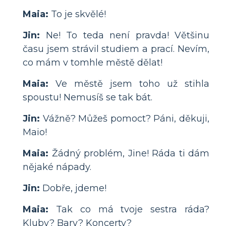
Maia:
To je skvělé!
Jin:
Ne! To teda není pravda! Většinu
času jsem strávil studiem a prací. Nevím,
co mám v tomhle městě dělat!
Maia:
Ve městě jsem toho už stihla
spoustu! Nemusíš se tak bát.
Jin:
Vážně? Můžeš pomoct? Páni, děkuji,
Maio!
Maia:
Žádný problém, Jine! Ráda ti dám
nějaké nápady.
Jin:
Dobře, jdeme!
Maia:
Tak co má tvoje sestra ráda?
Kluby? Bary? Koncerty?