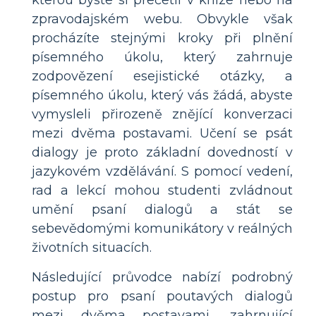
kterou byste si přečetli v knize nebo na
zpravodajském webu. Obvykle však
procházíte stejnými kroky při plnění
písemného úkolu, který zahrnuje
zodpovězení esejistické otázky, a
písemného úkolu, který vás žádá, abyste
vymysleli přirozeně znějící konverzaci
mezi dvěma postavami. Učení se psát
dialogy je proto základní dovedností v
jazykovém vzdělávání. S pomocí vedení,
rad a lekcí mohou studenti zvládnout
umění psaní dialogů a stát se
sebevědomými komunikátory v reálných
životních situacích.
Následující průvodce nabízí podrobný
postup pro psaní poutavých dialogů
mezi dvěma postavami, zahrnující