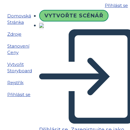
Přihlásit se
VYTVOŘTE SCÉNÁŘ
Domovská
Stránka
Zdroje
Stanovení
Ceny
Vytvořit
Storyboard
Rejstřík
Přihlásit se
Přihlásit se
Zaregistrujte se jako