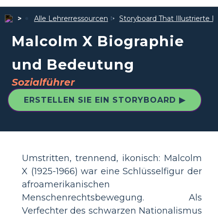
Alle Lehrerressourcen
Storyboard That Illustrierte F
Malcolm X Biographie
und Bedeutung
Sozialführer
ERSTELLEN SIE EIN STORYBOARD ▶
Umstritten, trennend, ikonisch: Malcolm
X (1925-1966) war eine Schlüsselfigur der
afroamerikanischen
Menschenrechtsbewegung. Als
Verfechter des schwarzen Nationalismus