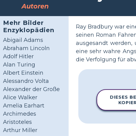
Autoren
Mehr Bilder
Ray Bradbury war eine 
Enzyklopädien
seinen Roman Fahrenhe
Abigail Adams
ausgesandt werden, 
Abraham Lincoln
eine sehr wahre Angs
Adolf Hitler
die Verfolgung für a
Alan Turing
Albert Einstein
Alessandro Volta
Alexander der Große
Alice Walker
DIESES BE
KOPIE
Amelia Earhart
Archimedes
Aristoteles
Arthur Miller