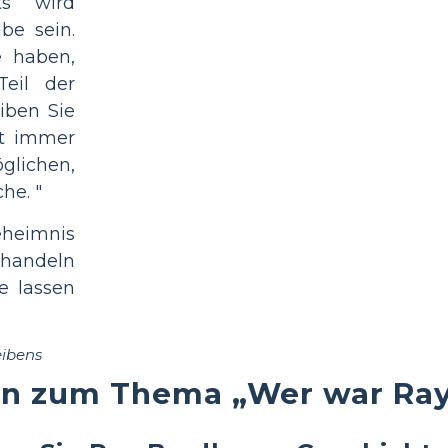
ts wird
be sein.
e haben,
Teil der
iben Sie
st immer
lichen,
he. "
eheimnis
behandeln
e lassen
eibens
en zum Thema „Wer war Ray