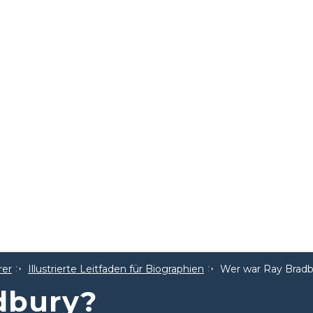
rer
Illustrierte Leitfaden für Biographien
Wer war Ray Bradb
dbury?