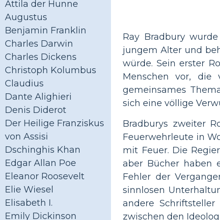
Attila der Hunne
Augustus
Benjamin Franklin
Ray Bradbury wurde 1
Charles Darwin
jungem Alter und beha
Charles Dickens
würde. Sein erster 
Christoph Kolumbus
Menschen vor, die 
Claudius
gemeinsames Thema fü
Dante Alighieri
sich eine völlige Ver
Denis Diderot
Der Heilige Franziskus
Bradburys zweiter 
von Assisi
Feuerwehrleute in Wo
Dschinghis Khan
mit Feuer. Die Regier
Edgar Allan Poe
aber Bücher haben e
Eleanor Roosevelt
Fehler der Vergange
Elie Wiesel
sinnlosen Unterhaltu
Elisabeth I.
andere Schriftstelle
Emily Dickinson
zwischen den Ideolog