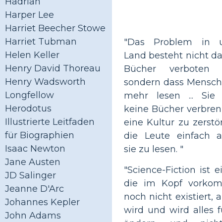
Hadrian
Harper Lee
Harriet Beecher Stowe
Harriet Tubman
"Das Problem in 
Helen Keller
Land besteht nicht da
Henry David Thoreau
Bücher verboten 
Henry Wadsworth
sondern dass Mensch
Longfellow
mehr lesen ... Sie
Herodotus
keine Bücher verbre
Illustrierte Leitfaden
eine Kultur zu zerstö
für Biographien
die Leute einfach a
Isaac Newton
sie zu lesen. "
Jane Austen
"Science-Fiction ist e
JD Salinger
die im Kopf vorko
Jeanne D'Arc
noch nicht existiert, 
Johannes Kepler
wird und wird alles f
John Adams