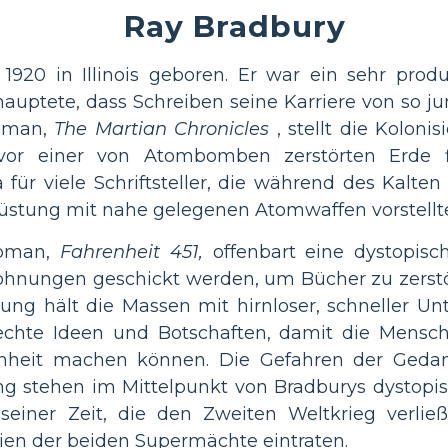
Ray Bradbury
920 in Illinois geboren. Er war ein sehr produ
uptete, dass Schreiben seine Karriere von so jun
Roman,
The Martian Chronicles
, stellt die Koloni
vor einer von Atombomben zerstörten Erde f
r viele Schriftsteller, die während des Kalten K
wüstung mit nahe gelegenen Atomwaffen vorstellt
Roman,
Fahrenheit 451,
offenbart eine dystopisch
hnungen geschickt werden, um Bücher zu zerstö
ung hält die Massen mit hirnloser, schneller Unt
chte Ideen und Botschaften, damit die Mensch
nheit machen können. Die Gefahren der Gedan
ng stehen im Mittelpunkt von Bradburys dystopis
r seiner Zeit, die den Zweiten Weltkrieg verli
ien der beiden Supermächte eintraten.