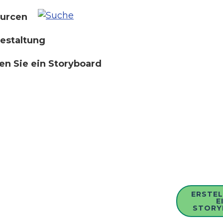
urcen
estaltung
len Sie ein Storyboard
ERSTEL
E
STORY