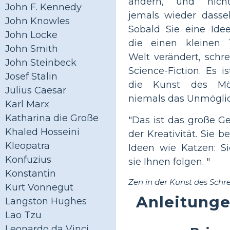
ändern, und nich
John F. Kennedy
jemals wieder dassel
John Knowles
Sobald Sie eine Ide
John Locke
die einen kleinen 
John Smith
Welt verändert, schre
John Steinbeck
Science-Fiction. Es i
Josef Stalin
die Kunst des Mög
Julius Caesar
niemals das Unmöglic
Karl Marx
Katharina die Große
"Das ist das große G
Khaled Hosseini
der Kreativität. Sie 
Kleopatra
Ideen wie Katzen: Si
Konfuzius
sie Ihnen folgen. "
Konstantin
Zen in der Kunst des Schr
Kurt Vonnegut
Anleitung
Langston Hughes
Lao Tzu
Leonardo da Vinci