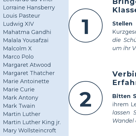
Bring
Lorraine Hansberry
Klas
Louis Pasteur
1
Stelle
Ludwig XIV
Kurzges
Mahatma Gandhi
die Sch
Malala Yousafzai
um ihr V
Malcolm X
Marco Polo
Margaret Atwood
Verbi
Margaret Thatcher
Erfah
Marie Antoinette
Marie Curie
2
Bitten 
Mark Antony
ihrem L
Mark Twain
lassen 
Martin Luther
Wandel o
Martin Luther King jr.
Mary Wollsteincroft