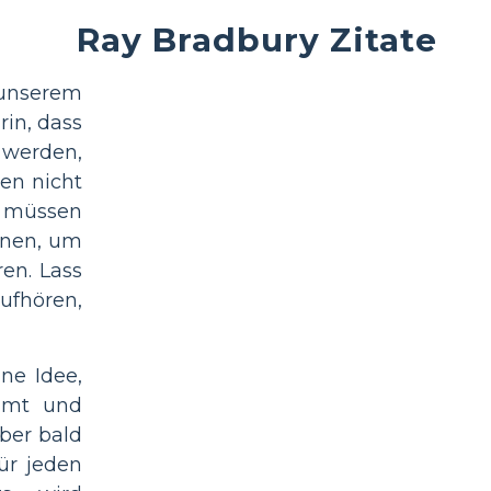
Ray Bradbury Zitate
unserem
rin, dass
werden,
en nicht
 müssen
nnen, um
ren. Lass
ufhören,
ine Idee,
mmt und
aber bald
ür jeden