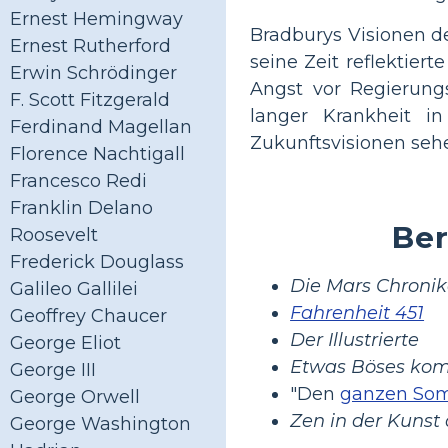
Ernest Hemingway
Bradburys Visionen d
Ernest Rutherford
seine Zeit reflektier
Erwin Schrödinger
Angst vor Regierung
F. Scott Fitzgerald
langer Krankheit i
Ferdinand Magellan
Zukunftsvisionen seh
Florence Nachtigall
Francesco Redi
Franklin Delano
Be
Roosevelt
Frederick Douglass
Die Mars Chroni
Galileo Gallilei
Fahrenheit 451
Geoffrey Chaucer
Der Illustrierte
George Eliot
Etwas Böses kom
George III
"Den
ganzen So
George Orwell
Zen in der Kunst
George Washington