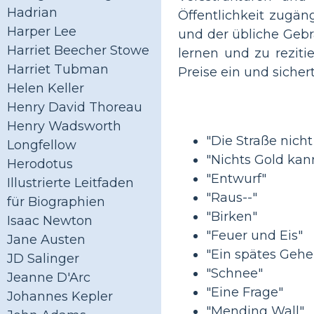
Hadrian
Öffentlichkeit zugän
Harper Lee
und der übliche Geb
Harriet Beecher Stowe
lernen und zu reziti
Harriet Tubman
Preise ein und siche
Helen Keller
Henry David Thoreau
Henry Wadsworth
"Die Straße nic
Longfellow
"Nichts Gold kan
Herodotus
"Entwurf"
Illustrierte Leitfaden
"Raus--"
für Biographien
"Birken"
Isaac Newton
"Feuer und Eis"
Jane Austen
"Ein spätes Gehe
JD Salinger
"Schnee"
Jeanne D'Arc
"Eine Frage"
Johannes Kepler
"Mending Wall"