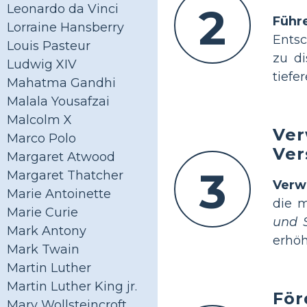
2
Leonardo da Vinci
Führ
Lorraine Hansberry
Entsc
Louis Pasteur
zu di
Ludwig XIV
tiefe
Mahatma Gandhi
Malala Yousafzai
Malcolm X
Ver
Marco Polo
Ver
Margaret Atwood
3
Margaret Thatcher
Verw
Marie Antoinette
die m
Marie Curie
und S
Mark Antony
erhöh
Mark Twain
Martin Luther
Martin Luther King jr.
För
Mary Wollsteincroft