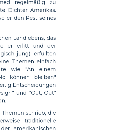
umed regelmäßig zu
ste Dichter Amerikas.
o er den Rest seines
chen Landlebens, das
e er erlitt und der
gisch jung), erfüllten
eine Themen einfach
hte wie "An einem
ld können bleiben"
zeitig Entscheidungen
sign" und "Out, Out"
an.
 Themen schrieb, die
weise traditionelle
 der amerikanischen