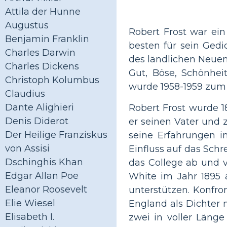
Attila der Hunne
Augustus
Robert Frost war ei
Benjamin Franklin
besten für sein Ged
Charles Darwin
des ländlichen Neuen
Charles Dickens
Gut, Böse, Schönhei
Christoph Kolumbus
wurde 1958-1959 zum 
Claudius
Dante Alighieri
Robert Frost wurde 18
Denis Diderot
er seinen Vater und 
Der Heilige Franziskus
seine Erfahrungen i
von Assisi
Einfluss auf das Schre
Dschinghis Khan
das College ab und v
Edgar Allan Poe
White im Jahr 1895 
Eleanor Roosevelt
unterstützen. Konfro
Elie Wiesel
England als Dichter n
Elisabeth I.
zwei in voller Läng