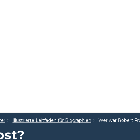
rer
Illustrierte Leitfaden für Biographien
Wer war Robert Fr
ost?