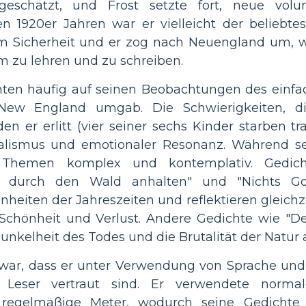
geschätzt, und Frost setzte fort, neue vol
den 1920er Jahren war er vielleicht der beliebte
 Sicherheit und er zog nach Neuengland um, w
m zu lehren und zu schreiben.
ten häufig auf seinen Beobachtungen des einfa
New England umgab. Die Schwierigkeiten, di
den er erlitt (vier seiner sechs Kinder starben tra
ealismus und emotionaler Resonanz. Während s
 Themen komplex und kontemplativ. Gedic
d durch den Wald anhalten" und "Nichts Go
nheiten der Jahreszeiten und reflektieren gleich
Schönheit und Verlust. Andere Gedichte wie "De
unkelheit des Todes und die Brutalität der Natur 
e war, dass er unter Verwendung von Sprache und
eser vertraut sind. Er verwendete normaler
 regelmäßige Meter, wodurch seine Gedichte