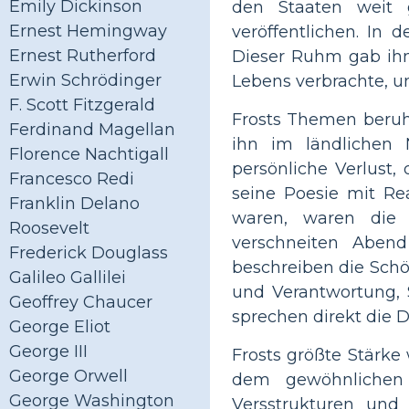
Emily Dickinson
den Staaten weit 
Ernest Hemingway
veröffentlichen. In 
Ernest Rutherford
Dieser Ruhm gab ihm
Erwin Schrödinger
Lebens verbrachte, u
F. Scott Fitzgerald
Frosts Themen beruh
Ferdinand Magellan
ihn im ländlichen 
Florence Nachtigall
persönliche Verlust, 
Francesco Redi
seine Poesie mit R
Franklin Delano
waren, waren die
Roosevelt
verschneiten Aben
Frederick Douglass
beschreiben die Schö
Galileo Gallilei
und Verantwortung, 
Geoffrey Chaucer
sprechen direkt die D
George Eliot
George III
Frosts größte Stärk
George Orwell
dem gewöhnlichen L
George Washington
Versstrukturen und