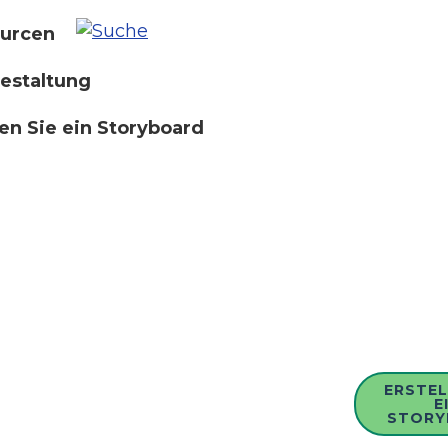
urcen
estaltung
len Sie ein Storyboard
ERSTEL
E
STORY