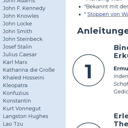
John Adams
"Bekannt mit der
John F. Kennedy
"
Stoppen von Wa
John Knowles
John Locke
Anleitung
John Smith
John Steinbeck
Bin
Josef Stalin
Erk
Julius Caesar
Karl Marx
1
Ermu
Katharina die Große
inde
Khaled Hosseini
Scha
Kleopatra
Gedic
Konfuzius
Konstantin
Kurt Vonnegut
Erl
Langston Hughes
The
Lao Tzu