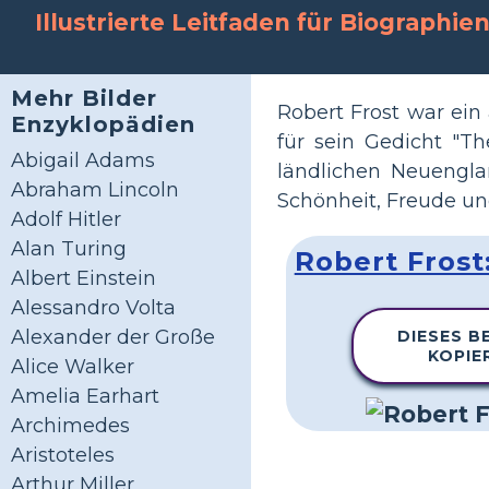
Illustrierte Leitfaden für Biographie
Mehr Bilder
Robert Frost war ein
Enzyklopädien
für sein Gedicht "T
Abigail Adams
ländlichen Neuengl
Abraham Lincoln
Schönheit, Freude un
Adolf Hitler
Alan Turing
Robert Frost
Albert Einstein
Alessandro Volta
Alexander der Große
DIESES BE
KOPIE
Alice Walker
Amelia Earhart
Archimedes
Aristoteles
Arthur Miller