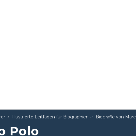
rer
Illustrierte Leitfaden für Biographien
Biografie von Marc
o Polo