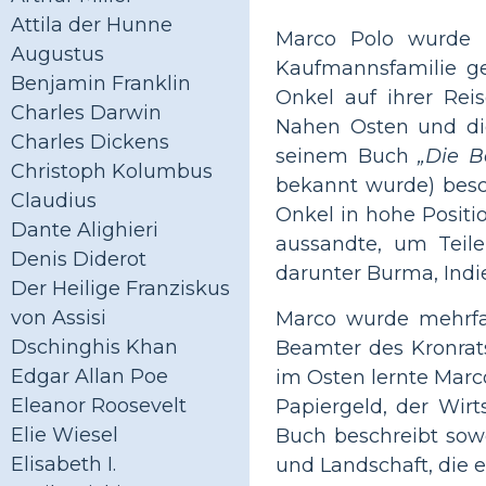
Attila der Hunne
Marco Polo wurde 
Augustus
Kaufmannsfamilie ge
Benjamin Franklin
Onkel auf ihrer Rei
Charles Darwin
Nahen Osten und die
Charles Dickens
seinem Buch
„Die B
Christoph Kolumbus
bekannt wurde) besch
Claudius
Onkel in hohe Positi
Dante Alighieri
aussandte, um Teile
Denis Diderot
darunter Burma, Indi
Der Heilige Franziskus
von Assisi
Marco wurde mehrfac
Dschinghis Khan
Beamter des Kronrat
Edgar Allan Poe
im Osten lernte Mar
Eleanor Roosevelt
Papiergeld, der Wir
Elie Wiesel
Buch beschreibt sow
Elisabeth I.
und Landschaft, die er