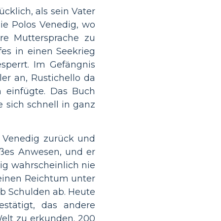
cklich, als sein Vater
die Polos Venedig, wo
hre Muttersprache zu
es in einen Seekrieg
perrt. Im Gefängnis
er an, Rustichello da
n einfügte. Das Buch
e sich schnell in ganz
 Venedig zurück und
oßes Anwesen, und er
ig wahrscheinlich nie
 seinen Reichtum unter
eb Schulden ab. Heute
stätigt, das andere
elt zu erkunden. 200