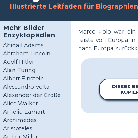
Illustrierte Leitfaden für Biographie
Mehr Bilder
Marco Polo war ein 
Enzyklopädien
reiste von Europa in
Abigail Adams
nach Europa zurückke
Abraham Lincoln
Adolf Hitler
Alan Turing
Albert Einstein
Alessandro Volta
DIESES BE
KOPIE
Alexander der Große
Alice Walker
Amelia Earhart
Archimedes
Aristoteles
Arthur Miller