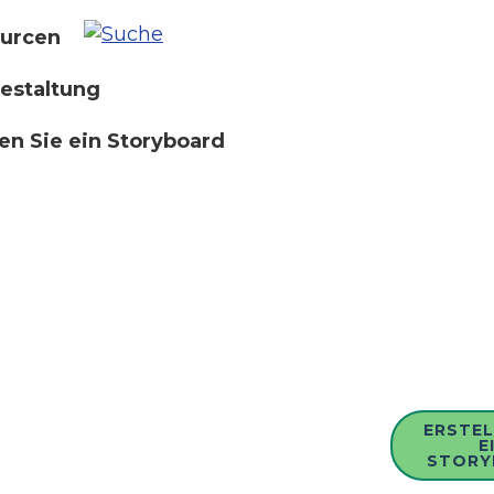
urcen
estaltung
len Sie ein Storyboard
ERSTEL
E
STORY