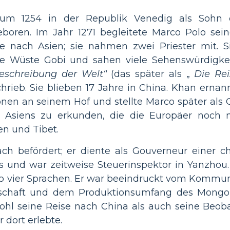
um 1254 in der Republik Venedig als Sohn 
boren. Im Jahr 1271 begleitete Marco Polo sei
se nach Asien; sie nahmen zwei Priester mit. 
 Wüste Gobi und sahen viele Sehenswürdigkeit
eschreibung der Welt“
(das später als „
Die Re
rieb. Sie blieben 17 Jahre in China. Khan erna
onen an seinem Hof und stellte Marco später als 
 Asiens zu erkunden, die die Europäer noch ni
en und Tibet.
h befördert; er diente als Gouverneur einer chi
s und war zeitweise Steuerinspektor in Yanzhou.
co vier Sprachen. Er war beeindruckt vom Kommu
tschaft und dem Produktionsumfang des Mongol
ohl seine Reise nach China als auch seine Beob
 dort erlebte.