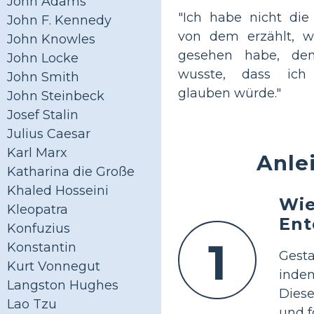
John Adams
"Ich habe nicht die
John F. Kennedy
von dem erzählt, w
John Knowles
gesehen habe, de
John Locke
wusste, dass ich
John Smith
glauben würde."
John Steinbeck
Josef Stalin
Julius Caesar
Karl Marx
Anle
Katharina die Große
Khaled Hosseini
Wie
Kleopatra
Ent
Konfuzius
1
Konstantin
Gesta
Kurt Vonnegut
indem
Langston Hughes
Diese
Lao Tzu
und f