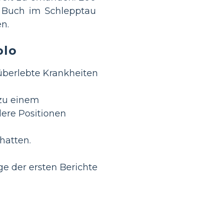
 Buch im Schlepptau
n.
olo
überlebte Krankheiten
 zu einem
ere Positionen
hatten.
ge der ersten Berichte