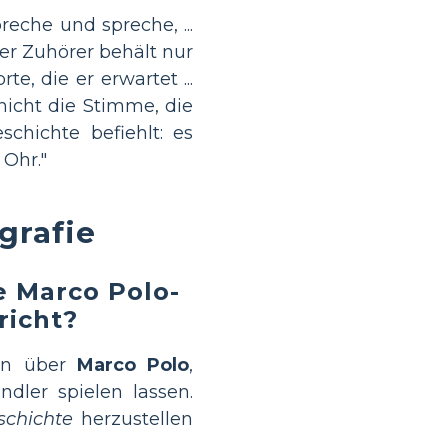
preche und spreche, ...
er Zuhörer behält nur
te, die er erwartet ...
 nicht die Stimme, die
schichte befiehlt: es
 Ohr."
grafie
e Marco Polo-
richt?
ion über
Marco Polo
,
dler spielen lassen.
schichte
herzustellen