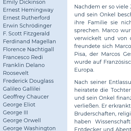
Emily Dickinson
Nachdem er so viele J
Ernest Hemingway
und sein Onkel besch
Ernest Rutherford
ihre Familie sie ni
Erwin Schrödinger
sprechen. Marco wur
F. Scott Fitzgerald
verwickelt und von
Ferdinand Magellan
freundete sich Marco
Florence Nachtigall
Pisa, der Marcos Ge
Francesco Redi
wurde auf Französisch
Franklin Delano
Europa.
Roosevelt
Frederick Douglass
Nach seiner Entlass
Galileo Gallilei
heiratete die Tocht
Geoffrey Chaucer
und sein Onkel finan
George Eliot
verließen. Er erkrank
George III
Bruderschaften, reli
George Orwell
haben Wissenschaft
George Washington
Entdecker und Abent