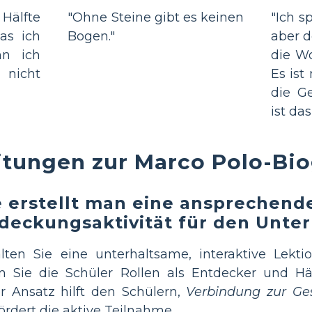
 Hälfte
"Ohne Steine gibt es keinen
"Ich s
as ich
Bogen."
aber d
nn ich
die Wor
 nicht
Es ist
die Ge
ist das
itungen zur Marco Polo-Bio
 erstellt man eine ansprechend
deckungsaktivität für den Unter
lten Sie eine unterhaltsame, interaktive Lekt
 Sie die Schüler Rollen als Entdecker und Hän
r Ansatz hilft den Schülern,
Verbindung zur Ge
ördert die aktive Teilnahme.