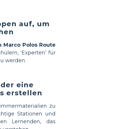
uppen auf, um
chen
n Marco Polos Route
ülern, ‘Experten’ für
zu werden.
oder eine
s erstellen
zimmermaterialien zu
chtige Stationen und
llen Lernenden, das