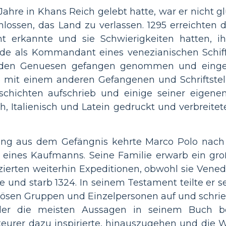
ahre in Khans Reich gelebt hatte, war er nicht glü
lossen, das Land zu verlassen. 1295 erreichten 
cht erkannte und sie Schwierigkeiten hatten, i
de als Kommandant eines venezianischen Schiff
 den Genuesen gefangen genommen und einges
 mit einem anderen Gefangenen und Schriftstell
schichten aufschrieb und einige seiner eigene
, Italienisch und Latein gedruckt und verbreitet
ung aus dem Gefängnis kehrte Marco Polo nach
er eines Kaufmanns. Seine Familie erwarb ein gr
zierten weiterhin Expeditionen, obwohl sie Vened
te und starb 1324. In seinem Testament teilte er
giösen Gruppen und Einzelpersonen auf und schri
ler die meisten Aussagen in seinem Buch be
eurer dazu inspirierte, hinauszugehen und die W