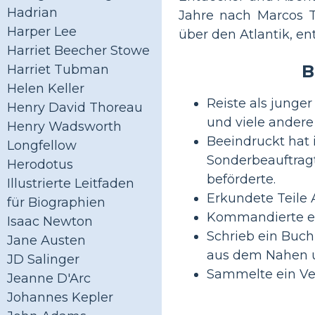
Hadrian
Jahre nach Marcos T
Harper Lee
über den Atlantik, en
Harriet Beecher Stowe
B
Harriet Tubman
Helen Keller
Reiste als junge
Henry David Thoreau
und viele andere
Henry Wadsworth
Beeindruckt hat 
Longfellow
Sonderbeauftrag
Herodotus
beförderte.
Illustrierte Leitfaden
Erkundete Teile A
für Biographien
Kommandierte ein
Isaac Newton
Schrieb ein Buch,
Jane Austen
aus dem Nahen u
JD Salinger
Sammelte ein Ver
Jeanne D'Arc
Johannes Kepler