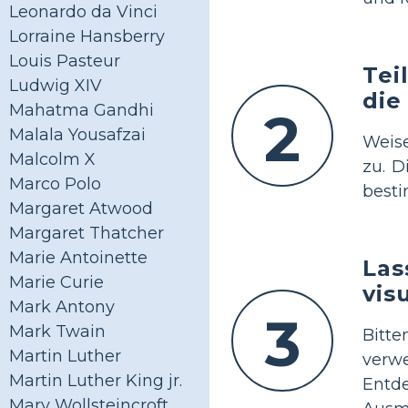
Leonardo da Vinci
Lorraine Hansberry
Louis Pasteur
Tei
Ludwig XIV
die
Mahatma Gandhi
2
Malala Yousafzai
Weise
Malcolm X
zu. D
Marco Polo
besti
Margaret Atwood
Margaret Thatcher
Marie Antoinette
Las
Marie Curie
vis
Mark Antony
3
Mark Twain
Bitte
Martin Luther
verwe
Martin Luther King jr.
Entd
Mary Wollsteincroft