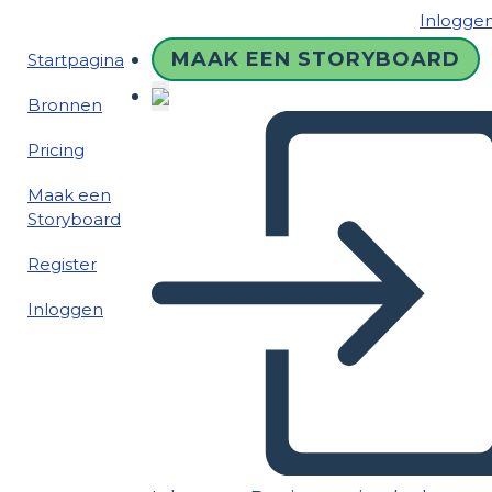
Inlogge
MAAK EEN STORYBOARD
Startpagina
Bronnen
Pricing
Maak een
Storyboard
Register
Inloggen