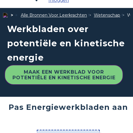
Inloggen
Alle Bronnen Voor Leerkrachten
Wetenschap
We
Werkbladen over
potentiële en kinetische
energie
MAAK EEN WERKBLAD VOOR
POTENTIËLE EN KINETISCHE ENERGIE
Pas Energiewerkbladen aan