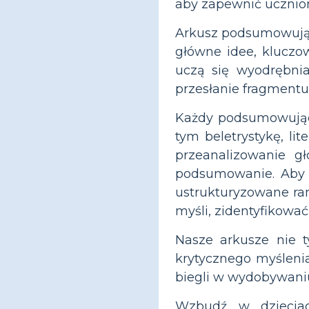
aby zapewnić ucznio
Arkusz podsumowujący
główne idee, kluczo
uczą się wyodrębnia
przesłanie fragmentu
Każdy podsumowujący
tym beletrystykę, li
przeanalizowanie g
podsumowanie. Aby w
ustrukturyzowane ra
myśli, zidentyfikowa
Nasze arkusze nie t
krytycznego myślenia,
biegli w wydobywaniu
Wzbudź w dzieciach