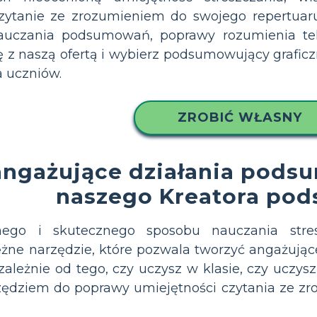
tanie ze zrozumieniem do swojego repertuaru 
auczania podsumowań, poprawy rozumienia tek
ię z naszą ofertą i wybierz podsumowujący grafic
a uczniów.
ZROBIĆ WŁASNY
angażujące działania pod
naszego Kreatora po
nego i skutecznego sposobu nauczania stres
ne narzędzie, które pozwala tworzyć angażują
zależnie od tego, czy uczysz w klasie, czy uczy
ędziem do poprawy umiejętności czytania ze zro