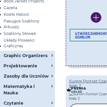
Book Jacket Projects
Gazeta
Kostki Historii
Pasujące Szablony
Arkuszy
Szablony Słówek
UTWÓRZ DARMOW
SZABLON
Układy Powieści
Graficznej
Graphic Organizers
Projektowanie
Zasoby dla Uczniów
Summ Portret Czar
biały 2
Matematyka i
PREMIA
UKŁAD
Nauka
Czytanie