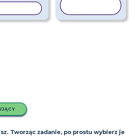
KOPIUJ
UJ SZABLON
SZABLON
UJĄCY
isz. Tworząc zadanie, po prostu wybierz je