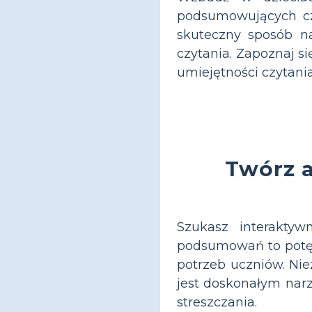
podsumowujących czy
skuteczny sposób n
czytania. Zapoznaj s
umiejętności czytani
Twórz 
Szukasz interaktyw
podsumowań to potęż
potrzeb uczniów. Nie
jest doskonałym narz
streszczania.