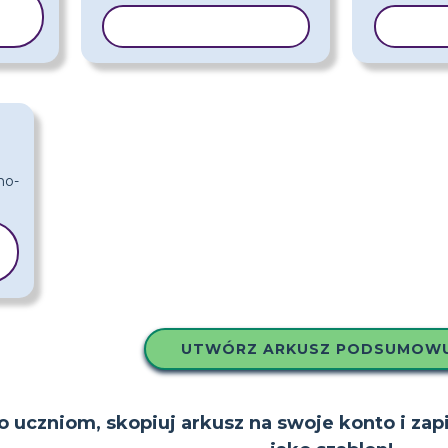
KOPIUJ SZABLON
KOPI
UTWÓRZ ARKUSZ PODSUMOW
to uczniom, skopiuj arkusz na swoje konto i zap