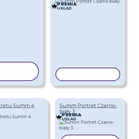
PREMIA
UKŁAD
KOPIUJ
ZABLON
KOPIUJ SZABLON
rtretu Summ 4
Summ Portret Czarno-
biały 3
PREMIA
UKŁAD