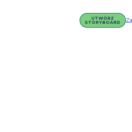
UTWÓRZ
Za
STORYBOARD