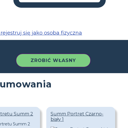
rejestruj się jako osoba fizyczna
ZROBIĆ WŁASNY
dsumowania
rtretu Summ 2
Summ Portret Czarno-
biały 1