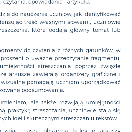
ytania, opowiadania i artykułu.
zie do nauczenia uczniów, jak identyfikować
densując treść własnymi słowami, uczniowie
reszczenia, które oddają główny temat lub
agmenty do czytania z różnych gatunków, w
są proszeni o uważne przeczytanie fragmentu,
miejętności streszczania poprzez zwięzłe
 arkusze zawierają organizery graficzne i
ce wizualne pomagają uczniom uporządkować
uryzowane podsumowania.
mieniem, ale także rozwijają umiejętności
ną praktykę streszczania, uczniowie stają się
ych idei i skutecznym streszczaniu tekstów.
ączając naszą obszerną kolekcję arkuszy