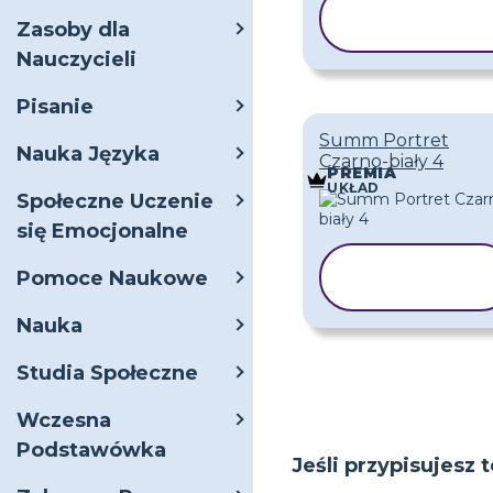
KOPIUJ
Zasoby dla
SZABLON
Nauczycieli
Pisanie
Summ Portret
Nauka Języka
Czarno-biały 4
PREMIA
UKŁAD
Społeczne Uczenie
się Emocjonalne
KOPIUJ
Pomoce Naukowe
SZABLON
Nauka
Studia Społeczne
Wczesna
Podstawówka
Jeśli przypisujesz 