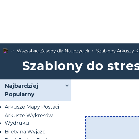
Wszystkie Zasoby dla Nauczycieli
Szablony Arkuszy K
Szablony do stre
Najbardziej
Popularny
Arkusze Mapy Postaci
Arkusze Wykresów
Wydruku
Bilety na Wyjazd