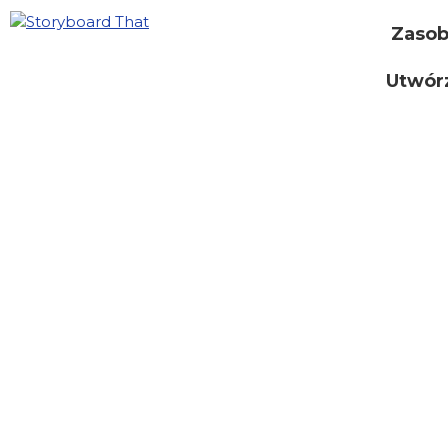
Zaso
Utwór