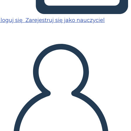
loguj się
Zarejestruj się jako nauczyciel