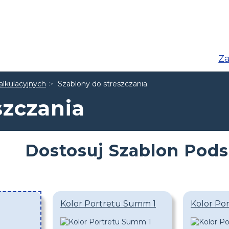
Za
alkulacyjnych
Szablony do streszczania
szczania
Dostosuj Szablon Po
Kolor Portretu Summ 1
Kolor Po