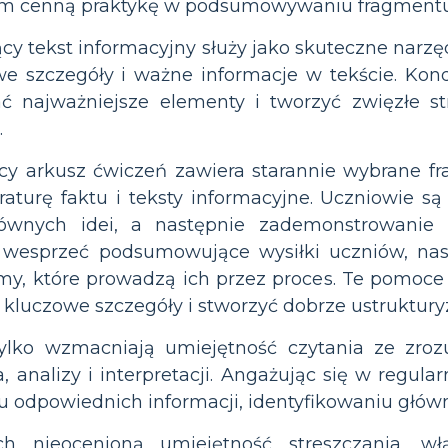
m cenną praktykę w podsumowywaniu fragmentu cz
 tekst informacyjny służy jako skuteczne narzęd
we szczegóły i ważne informacje w tekście. Kon
ć najważniejsze elementy i tworzyć zwięzłe st
.
 arkusz ćwiczeń zawiera starannie wybrane fr
teraturę faktu i teksty informacyjne. Uczniowie 
łównych idei, a następnie zademonstrowanie u
esprzeć podsumowujące wysiłki uczniów, nasze
my, które prowadzą ich przez proces. Te pomo
ć kluczowe szczegóły i stworzyć dobrze ustrukt
ylko wzmacniają umiejętność czytania ze zrozu
 analizy i interpretacji. Angażując się w regular
 odpowiednich informacji, identyfikowaniu główn
 nieocenioną umiejętność streszczania, wł