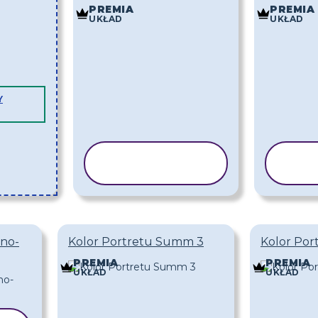
PREMIA
PREMIA
UKŁAD
UKŁAD
Y
KOPIUJ
SZABLON
S
no-
Kolor Portretu Summ 3
Kolor Po
PREMIA
PREMIA
UKŁAD
UKŁAD