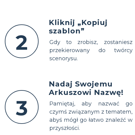
Kliknij „Kopiuj
szablon”
2
Gdy to zrobisz, zostaniesz
przekierowany do twórcy
scenorysu.
Nadaj Swojemu
Arkuszowi Nazwę!
3
Pamiętaj, aby nazwać go
czymś związanym z tematem,
abyś mógł go łatwo znaleźć w
przyszłości.