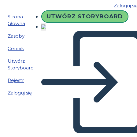
Zaloguj si
UTWÓRZ STORYBOARD
Strona
Główna
Zasoby
Cennik
Utwórz
Storyboard
Rejestr
Zaloguj się