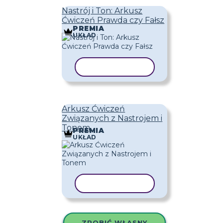
Nastrój i Ton: Arkusz
Ćwiczeń Prawda czy Fałsz
PREMIA
UKŁAD
KOPIUJ SZABLON
Arkusz Ćwiczeń
Związanych z Nastrojem i
Tonem
PREMIA
UKŁAD
KOPIUJ SZABLON
ZROBIĆ WŁASNY