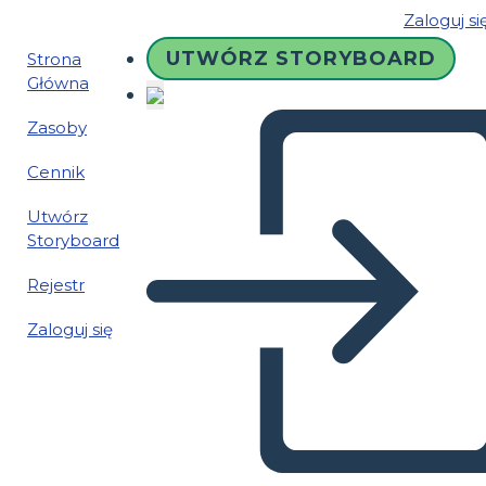
Zaloguj si
UTWÓRZ STORYBOARD
Strona
Główna
Zasoby
Cennik
Utwórz
Storyboard
Rejestr
Zaloguj się