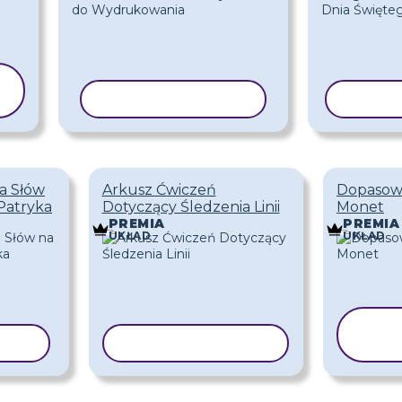
KOPIUJ SZABLON
KOPIU
a Słów
Arkusz Ćwiczeń
Dopasowa
Patryka
Dotyczący Śledzenia Linii
Monet
PREMIA
PREMIA
UKŁAD
UKŁAD
K
LON
KOPIUJ SZABLON
S