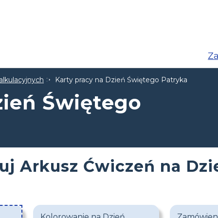
Za
alkulacyjnych
Karty pracy na Dzień Świętego Patryka
zień Świętego
uj Arkusz Ćwiczeń na Dzi
Kolorowanie na Dzień
Zamówieni