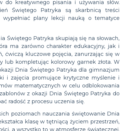
w do kreatywnego pisania i używania słów.
eń Świętego Patryka są skarbnicą treści
 wypełniać plany lekcji nauką o tematyce
ia Świętego Patryka skupiają się na słowach,
óra ma zarówno charakter edukacyjny, jak i
, ćwiczą kluczowe pojęcia, zanurzając się w
ny lub kompletując kolorowy garnek złota. W
 okazji Dnia Świętego Patryka dla gimnazjum
 i zajęcia promujące krytyczne myślenie i
blemów matematycznych w celu odblokowania
szablonów z okazji Dnia Świętego Patryka do
pać radość z procesu uczenia się.
stkich poziomach nauczania świętowanie Dnia
ształca klasę w tętniącą życiem przestrzeń,
ści, a wszystko to w atmosferze świątecznej.