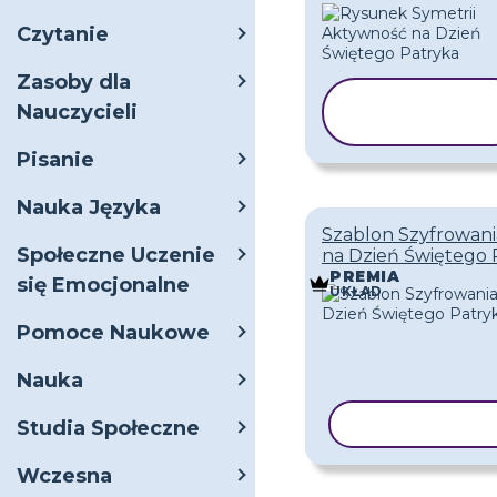
Czytanie
Zasoby dla
KOPIUJ
Nauczycieli
SZABLON
Pisanie
Nauka Języka
Szablon Szyfrowani
Społeczne Uczenie
na Dzień Świętego 
PREMIA
się Emocjonalne
UKŁAD
Pomoce Naukowe
Nauka
KOPIUJ SZAB
Studia Społeczne
Wczesna