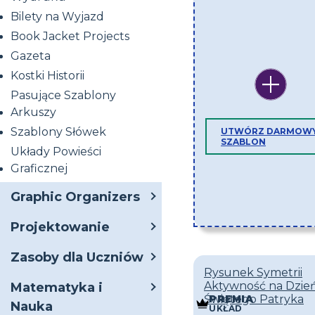
Bilety na Wyjazd
Book Jacket Projects
Gazeta
Kostki Historii
Pasujące Szablony
Arkuszy
Szablony Słówek
UTWÓRZ DARMOW
SZABLON
Układy Powieści
Graficznej
Graphic Organizers
Projektowanie
Zasoby dla Uczniów
Rysunek Symetrii
Aktywność na Dzie
Matematyka i
Świętego Patryka
PREMIA
Nauka
UKŁAD