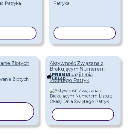
J SZABLON
KOPIUJ SZABLON
nie Złotych
Aktywność Związana z
Brakującym Numerem
Listu z Okazji Dnia
PREMIA
UKŁAD
Świętego Patryk
OPIUJ
ZABLON
KOPIUJ SZABLON