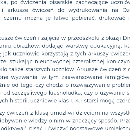
ka, po ćwiczenia pisarskie zachęcające ucznió
 i arkusze ćwiczeń do wydrukowania na Dzi
ki czemu można je łatwo pobierać, drukować i
usze ćwiczeń i zajęcia w przedszkolu z okazji Dn
waniu obrazków, dodając warstwę edukacyjną, kt
jak uczniowie korzystają z tych arkuszy ćwiczeń
ze, szukając nieuchwytnej czterolistnej koniczy
kło także starszych uczniów. Arkusze ćwiczeń z
ożone wyzwania, w tym zaawansowane łamigłówki
eżnie od tego, czy chodzi o rozwiązywanie pro
i od szczęśliwego krasnoludka, czy o używanie 
h historii, uczniowie klas 1.–4. i starsi mogą czer
uszy ćwiczeń z klasą umożliwi dzieciom na wszy
dobywanie wiedzy o nim w znaczący sposób. Przek
 odkrywać, pisać i ćwiczyć podstawowe umiejętno