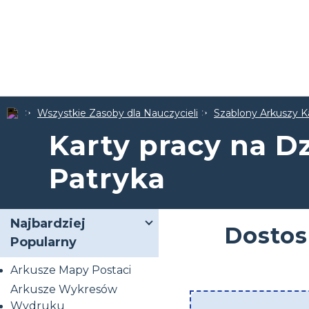
Wszystkie Zasoby dla Nauczycieli
Szablony Arkuszy K
Karty pracy na D
Patryka
Najbardziej
Dostos
Popularny
Arkusze Mapy Postaci
Arkusze Wykresów
Wydruku