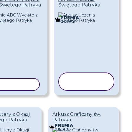
Świętego Patryka
Świętego Patryka
PREMIA
UKŁAD
KOPIUJ
UJ SZABLON
SZABLON
itery z Okazji
Arkusz Graficzny św.
ego Patryka
Patryka
PREMIA
UKŁAD