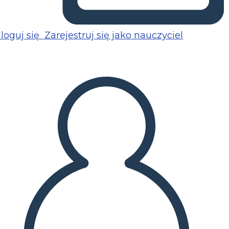
loguj się
Zarejestruj się jako nauczyciel