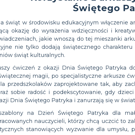
Świętego Pa
 świąt w środowisku edukacyjnym włączenie ark
ącą okazję do wyrażenia wdzięczności i kreaty
adczeniach, jakie wnoszą do tej mieszanki arku
yjne nie tylko dodają świątecznego charakteru
niów świąt kulturalnych.
szy ćwiczeń z okazji Dnia Świętego Patryka 
wiątecznej magii, po specjalistyczne arkusze ćw
 dla przedszkolaków zaprojektowane tak, aby za
braź sobie radość i podekscytowanie, gdy dzie
zji Dnia Świętego Patryka i zanurzają się w świa
szablony na Dzień Świętego Patryka dla mał
acowanych nauczycieli, którzy chcą uczcić to z
ycznych stanowiących wyzwanie dla umysłu, p