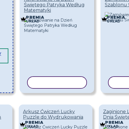
Świętego Patryka Według
Szablonu 
Matematyki
PREMIA
PREMIA
UKŁAD
UKŁAD
Y
KOPIUJ SZABLON
KOPI
Arkusz Ćwiczeń Lucky
Zaginione L
ń
Puzzle do Wydrukowania
Dnia Święt
PREMIA
PREMIA
UKŁAD
UKŁAD