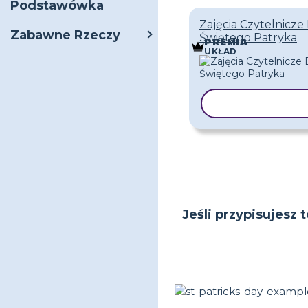
Podstawówka
Zajęcia Czytelnicze
Zabawne Rzeczy
Świętego Patryka
PREMIA
UKŁAD
KOPIUJ SZAB
Jeśli przypisujesz 