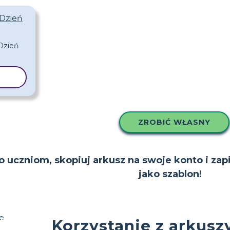
 Dzień
LON
ZROBIĆ WŁASNY
to uczniom, skopiuj arkusz na swoje konto i zap
jako szablon!
Korzystanie z arkusz