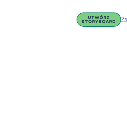
UTWÓRZ
Za
STORYBOARD