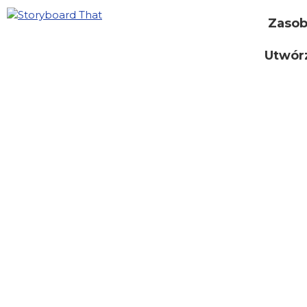
Zaso
Utwór