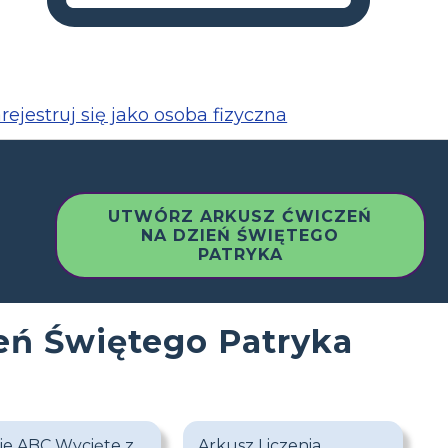
rejestruj się jako osoba fizyczna
UTWÓRZ ARKUSZ ĆWICZEŃ
NA DZIEŃ ŚWIĘTEGO
PATRYKA
eń Świętego Patryka
e ABC Wycięte z
Arkusz Liczenia