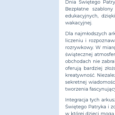
Dnia Świętego Patry
Bezpłatne szablony
edukacyjnych, dzię
wakacyjnej.
Dla najmłodszych ark
liczeniu i rozpozna
rozrywkowy. W miarę 
świątecznej atmosfer
obchodach nie zabra
oferują bardziej zł
kreatywność. Niezal
sekretnej wiadomośc
tworzenia fascynującyc
Integracja tych ark
Świętego Patryka i z
w której dzieci mogą