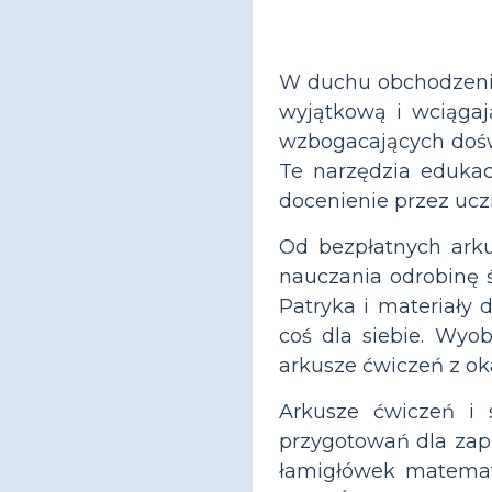
W duchu obchodzenia
wyjątkową i wciągaj
wzbogacających doświ
Te narzędzia edukac
docenienie przez ucz
Od bezpłatnych arku
nauczania odrobinę ś
Patryka i materiały
coś dla siebie. Wyo
arkusze ćwiczeń z oka
Arkusze ćwiczeń i 
przygotowań dla zapr
łamigłówek matemat