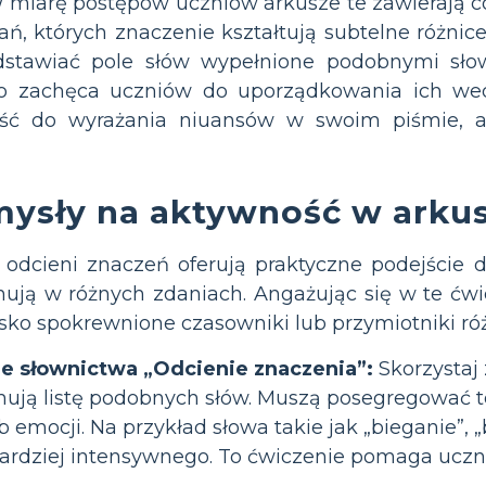
 miarę postępów uczniów arkusze te zawierają c
ań, których znaczenie kształtują subtelne różnic
tawiać pole słów wypełnione podobnymi słowami
o zachęca uczniów do uporządkowania ich wedł
ość do wyrażania niuansów w swoim piśmie, a
ysły na aktywność w arkus
 odcieni znaczeń oferują praktyczne podejście 
nują w różnych zdaniach. Angażując się w te ćw
isko spokrewnione czasowniki lub przymiotniki róż
e słownictwa „Odcienie znaczenia”:
Skorzystaj 
ują listę podobnych słów. Muszą posegregować t
b emocji. Na przykład słowa takie jak „bieganie”, 
bardziej intensywnego. To ćwiczenie pomaga uczn