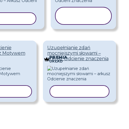
KOPIUJ
J SZABLON
SZABLON
ienie
Uzupełnianie zdań
 z Motywem
mocniejszymi słowami –
PREMIA
arkusz Odcienie znaczenia
UKŁAD
 SZABLON
KOPIUJ SZABLON