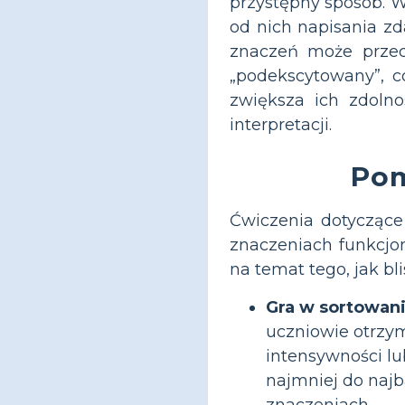
przystępny sposób. W
od nich napisania zd
znaczeń może przeds
„podekscytowany”, c
zwiększa ich zdoln
interpretacji.
Pom
Ćwiczenia dotyczące
znaczeniach funkcjo
na temat tego, jak bl
Gra w sortowani
uczniowie otrzym
intensywności lu
najmniej do naj