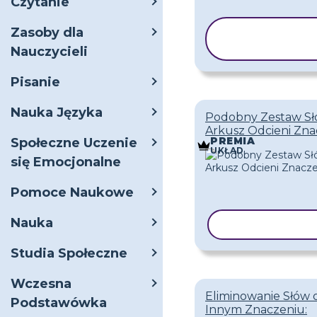
Czytanie
Zasoby dla
KOPIUJ
SZABLON
Nauczycieli
Pisanie
Nauka Języka
Podobny Zestaw Sł
Arkusz Odcieni Zn
PREMIA
Społeczne Uczenie
UKŁAD
się Emocjonalne
Pomoce Naukowe
Nauka
KOPIUJ SZAB
Studia Społeczne
Wczesna
Eliminowanie Słów 
Podstawówka
Innym Znaczeniu: