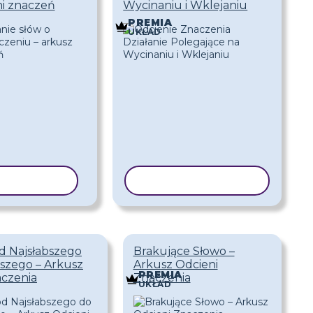
ni znaczeń
Wycinaniu i Wklejaniu
PREMIA
UKŁAD
 SZABLON
KOPIUJ SZABLON
d Najsłabszego
Brakujące Słowo –
ejszego – Arkusz
Arkusz Odcieni
PREMIA
aczenia
Znaczenia
UKŁAD