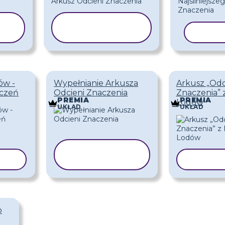
KOPIUJ
SZABLON
KOPIU
ów -
Wypełnianie Arkusza
Arkusz „Odc
aczeń
Odcieni Znaczenia
Znaczenia”
PREMIA
PREMIA
Lodów
UKŁAD
UKŁAD
KOPIUJ
LON
SZABLON
KOPIUJ
o