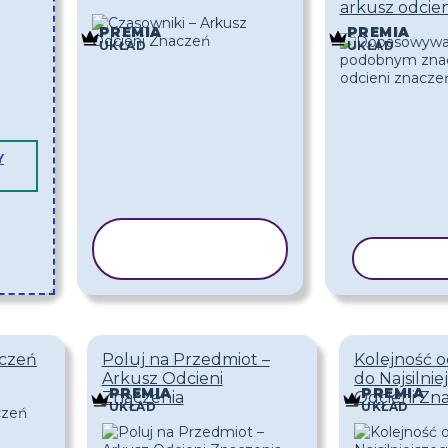
arkusz odcie
PREMIA
PREMIA
UKŁAD
UKŁAD
Y
KOPIUJ
SZABLON
KOPIUJ
aczeń
Poluj na Przedmiot –
Kolejność o
Arkusz Odcieni
do Najsilni
PREMIA
PREMIA
Znaczenia
Odcieni Zn
UKŁAD
UKŁAD