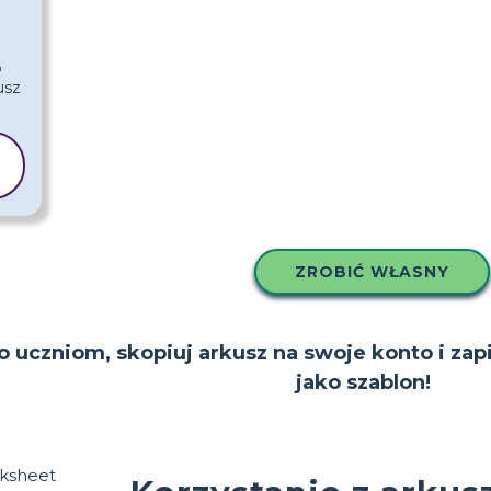
ZROBIĆ WŁASNY
to uczniom, skopiuj arkusz na swoje konto i zap
jako szablon!