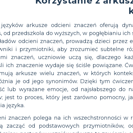
Korzystanie z arkus
 języków arkusze odcieni znaczeń oferują dy
, od przedszkola do wyższych, w pogłębianiu ich s
ładów odcieni znaczeń, prowadzą dzieci przez ek
niki i przymiotniki, aby zrozumieć subtelne ró
mi znaczeń, uczniowie uczą się, dlaczego ka
li ich znaczenie wydaje się ściśle powiązane. 
jmują arkusze wielu znaczeń, w których konte
żnia je od jego synonimów. Dzięki tym ćwiczeni
ść lub wyrażane emocje, od najsłabszego do naj
 jest to proces, który jest zarówno pomocny, j
a języka.
eni znaczeń polega na ich wszechstronności w r
 zacząć od podstawowych przymiotników, od