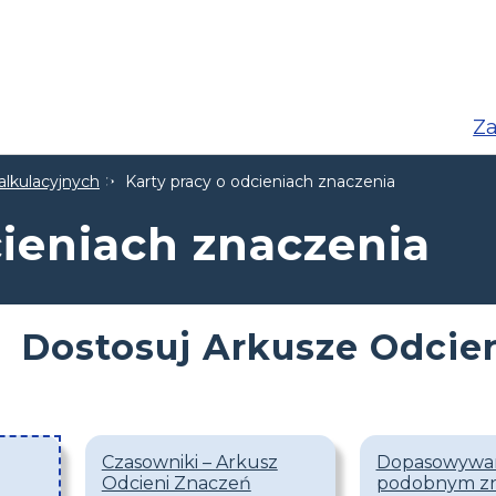
Za
alkulacyjnych
Karty pracy o odcieniach znaczenia
cieniach znaczenia
Dostosuj Arkusze Odcie
Czasowniki – Arkusz
Dopasowywan
Odcieni Znaczeń
podobnym zn