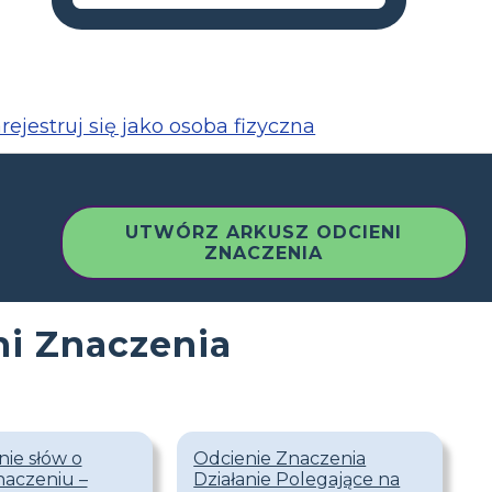
rejestruj się jako osoba fizyczna
UTWÓRZ ARKUSZ ODCIENI
ZNACZENIA
ni Znaczenia
ie słów o
Odcienie Znaczenia
aczeniu –
Działanie Polegające na