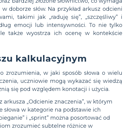
oraz bardziej złożone słownictwo, co wymaga
e w doborze słów. Na przykład arkusz odcieni
, takimi jak „raduję się”, „szczęśliwy” i
ug emocji lub intensywności. To nie tylko
le także wyostrza ich ocenę w kontekście
zu kalkulacyjnym
do zrozumienia, w jaki sposób słowa o wielu
iczenia, uczniowie mogą wykazać się wiedzą
nią się pod względem konotacji i użycia.
z arkusza „Odcienie znaczenia”, w którym
e słowa w kategorie na podstawie ich
„bieganie” i „sprint” można posortować od
iom zrozumieć subtelne różnice w