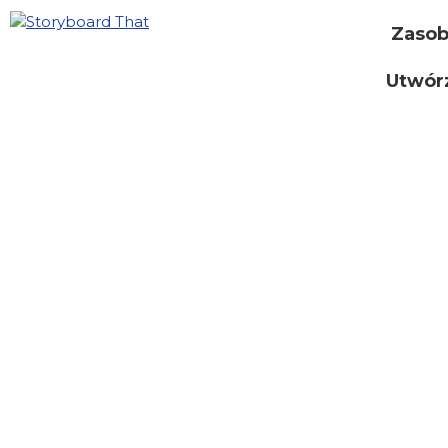
Zaso
Utwór