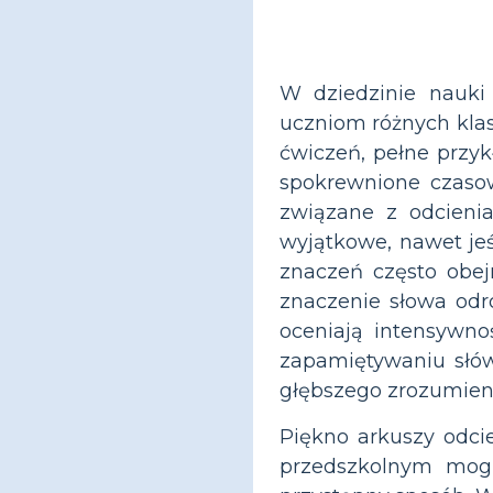
W dziedzinie nauki
uczniom różnych klas
ćwiczeń, pełne przyk
spokrewnione czasow
związane z odcienia
wyjątkowe, nawet jeś
znaczeń często obe
znaczenie słowa odró
oceniają intensywno
zapamiętywaniu słów;
głębszego zrozumieni
Piękno arkuszy odci
przedszkolnym mogą