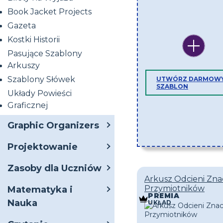
Book Jacket Projects
Gazeta
Kostki Historii
Pasujące Szablony
Arkuszy
Szablony Słówek
UTWÓRZ DARMOW
SZABLON
Układy Powieści
Graficznej
Graphic Organizers
Projektowanie
Zasoby dla Uczniów
Arkusz Odcieni Zn
Przymiotników
Matematyka i
PREMIA
Nauka
UKŁAD