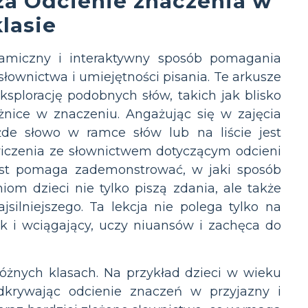
za Odcienie znaczenia w
klasie
namiczny i interaktywny sposób pomagania
łownictwa i umiejętności pisania. Te arkusze
splorację podobnych słów, takich jak blisko
żnice w znaczeniu. Angażując się w zajęcia
żde słowo w ramce słów lub na liście jest
Ćwiczenia ze słownictwem dotyczącym odcieni
kst pomaga zademonstrować, w jaki sposób
om dzieci nie tylko piszą zdania, ale także
silniejszego. Ta lekcja nie polega tylko na
ak i wciągający, uczy niuansów i zachęca do
óżnych klasach. Na przykład dzieci w wieku
krywając odcienie znaczeń w przyjazny i