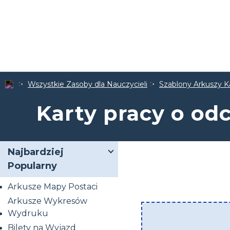
Wszystkie Zasoby dla Nauczycieli
Szablony Arkuszy K
Karty pracy o od
Najbardziej
Popularny
Arkusze Mapy Postaci
Arkusze Wykresów
Wydruku
Bilety na Wyjazd