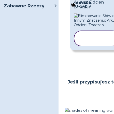
Arkusz Odcieni
PREMIA
Zabawne Rzeczy
UKŁAD
Znaczeń
KOPIUJ
SZABLON
Jeśli przypisujesz 