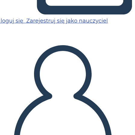
loguj się
Zarejestruj się jako nauczyciel