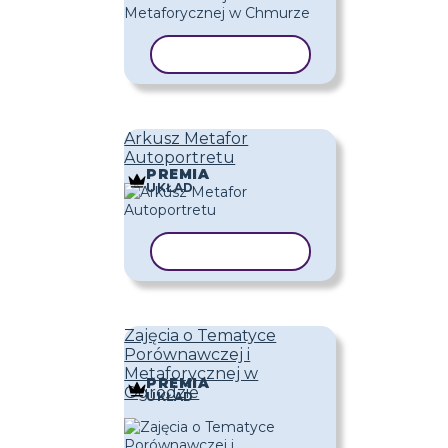
KOPIUJ SZABLON
Arkusz Metafor
Autoportretu
PREMIA
UKŁAD
KOPIUJ SZABLON
Zajęcia o Tematyce
Porównawczej i
Metaforycznej w
PREMIA
Ogrodzie
UKŁAD