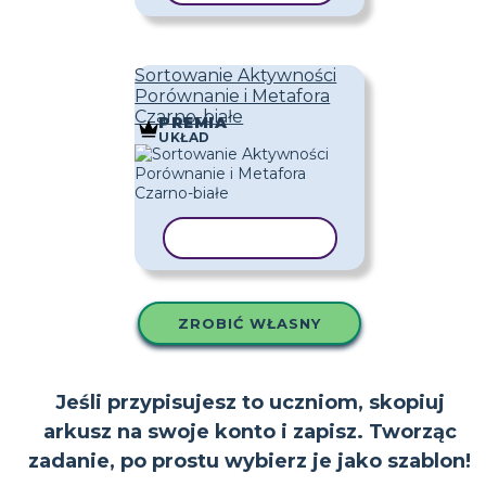
Sortowanie Aktywności
Porównanie i Metafora
Czarno-białe
PREMIA
UKŁAD
KOPIUJ SZABLON
ZROBIĆ WŁASNY
Jeśli przypisujesz to uczniom, skopiuj
arkusz na swoje konto i zapisz. Tworząc
zadanie, po prostu wybierz je jako szablon!