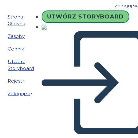
Zaloguj si
UTWÓRZ STORYBOARD
Strona
Główna
Zasoby
Cennik
Utwórz
Storyboard
Rejestr
Zaloguj się