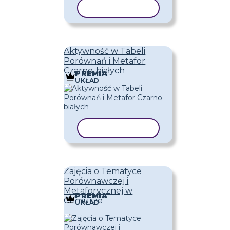
KOPIUJ SZABLON
Aktywność w Tabeli
Porównań i Metafor
Czarno-białych
PREMIA
UKŁAD
KOPIUJ SZABLON
Zajęcia o Tematyce
Porównawczej i
Metaforycznej w
PREMIA
Chmurze
UKŁAD