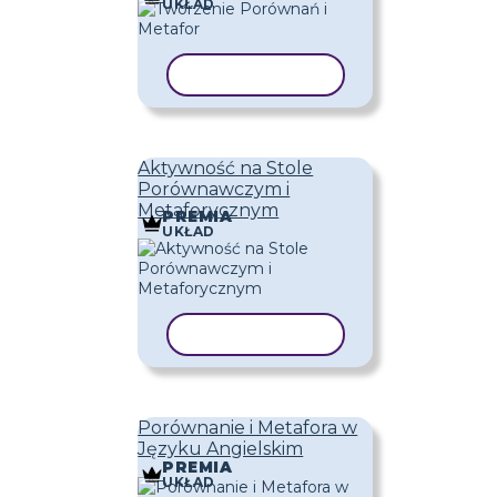
UKŁAD
KOPIUJ SZABLON
Aktywność na Stole
Porównawczym i
Metaforycznym
PREMIA
UKŁAD
KOPIUJ SZABLON
Porównanie i Metafora w
Języku Angielskim
PREMIA
UKŁAD