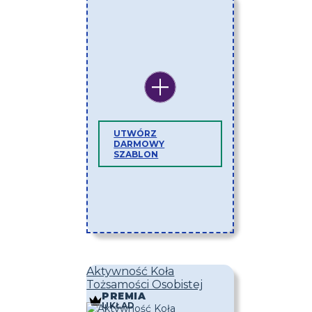
UTWÓRZ
DARMOWY
SZABLON
Aktywność Koła
Tożsamości Osobistej
PREMIA
UKŁAD