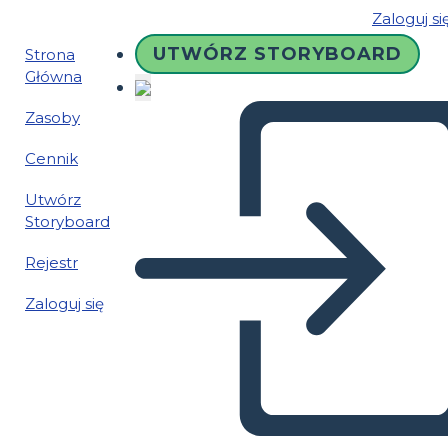
Zaloguj si
UTWÓRZ STORYBOARD
Strona
Główna
Zasoby
Cennik
Utwórz
Storyboard
Rejestr
Zaloguj się