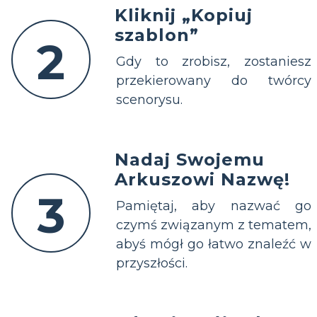
Kliknij „Kopiuj
szablon”
2
Gdy to zrobisz, zostaniesz
przekierowany do twórcy
scenorysu.
Nadaj Swojemu
Arkuszowi Nazwę!
3
Pamiętaj, aby nazwać go
czymś związanym z tematem,
abyś mógł go łatwo znaleźć w
przyszłości.