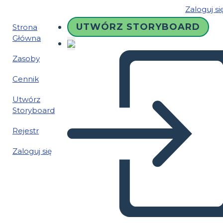
Zaloguj si
UTWÓRZ STORYBOARD
Strona
Główna
Zasoby
Cennik
Utwórz
Storyboard
Rejestr
Zaloguj się