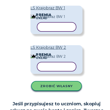
LS Krajobraz BW 1
PREMIA
UKŁAD
KOPIUJ SZABLON
LS Krajobraz BW 2
PREMIA
UKŁAD
KOPIUJ SZABLON
ZROBIĆ WŁASNY
Jeśli przypisujesz to uczniom, skopiuj