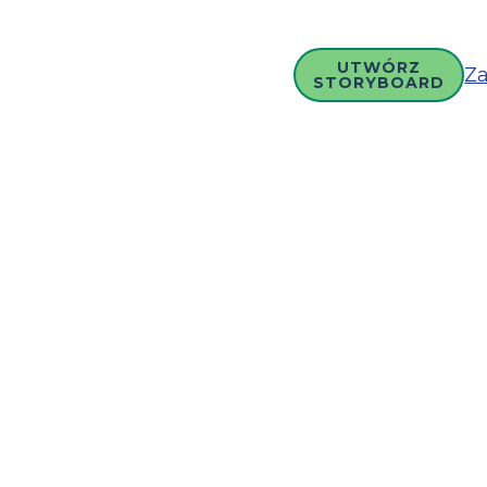
UTWÓRZ
Za
STORYBOARD