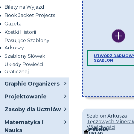
Bilety na Wyjazd
Book Jacket Projects
Gazeta
Kostki Historii
Pasujące Szablony
Arkuszy
Szablony Słówek
UTWÓRZ DARMOW
SZABLON
Układy Powieści
Graficznej
Graphic Organizers
Projektowanie
Zasoby dla Uczniów
Szablon Arkusza
Tęczowych Minerał
Matematyka i
Właściwości
PREMIA
Nauka
UKŁAD