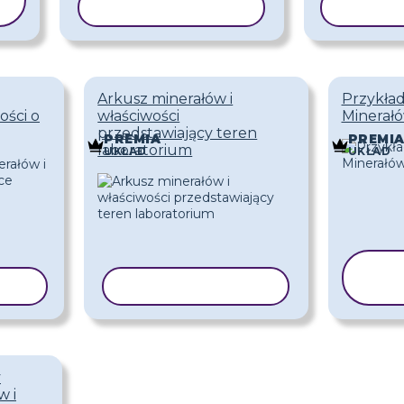
KOPIUJ SZABLON
KOPIUJ
Arkusz minerałów i
Przykła
ości o
właściwości
Minerałó
przedstawiający teren
PREMIA
PREMI
laboratorium
UKŁAD
UKŁAD
LON
KOPIUJ SZABLON
S
y
w i