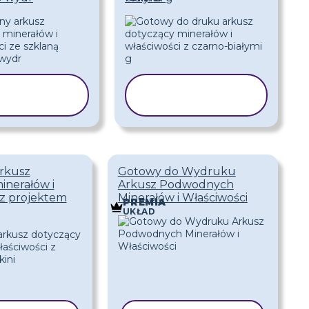
KOPIUJ
KOPIUJ
ZABLON
SZABLON
rkusz
Gotowy do Wydruku
inerałów i
Arkusz Podwodnych
 z projektem
Minerałów i Właściwości
PREMIA
UKŁAD