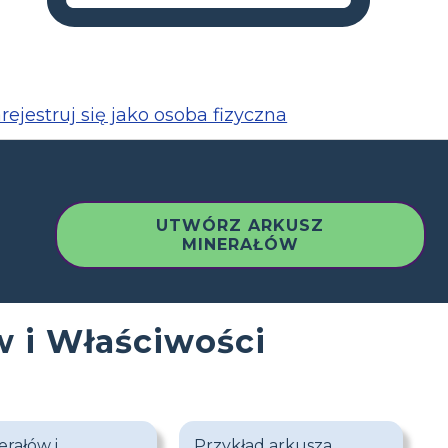
rejestruj się jako osoba fizyczna
UTWÓRZ ARKUSZ
MINERAŁÓW
w i Właściwości
rałów i
Przykład arkusza