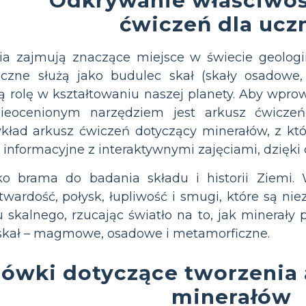
Odkrywanie właściwoś
ćwiczeń dla uc
nia zajmują znaczące miejsce w świecie geologi
iczne służą jako budulec skał (skały osadow
ą rolę w kształtowaniu naszej planety. Aby wpr
nieocenionym narzędziem jest arkusz ćwicze
ykład arkusz ćwiczeń dotyczący minerałów, z kt
ści informacyjne z interaktywnymi zajęciami, dzię
ako brama do badania składu i historii Ziem
twardość, połysk, łupliwość i smugi, które są nie
 skalnego, rzucając światło na to, jak minerały p
 skał – magmowe, osadowe i metamorficzne.
ówki dotyczące tworzenia 
minerałów