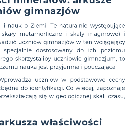
ci minerałów: arkusze
zniów gimnazjów
i i nauk o Ziemi. Te naturalnie występujące
e, skały metamorficzne i skały magmowe) i
owadzić uczniów gimnazjów w ten wciągający
ń specjalnie dostosowany do ich poziomu
órego skorzystaliby uczniowie gimnazjum, to
ki czemu nauka jest przyjemna i pouczająca.
i. Wprowadza uczniów w podstawowe cechy
zbędne do identyfikacji. Co więcej, zapoznaje
rzekształcają się w geologicznej skali czasu,
arkusza właściwości