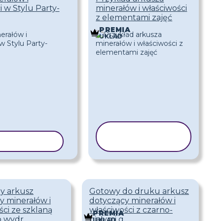
 w Stylu Party-
minerałów i właściwości
z elementami zajęć
PREMIA
UKŁAD
KOPIUJ
UJ SZABLON
SZABLON
y arkusz
Gotowy do druku arkusz
y minerałów i
dotyczący minerałów i
ści ze szklaną
właściwości z czarno-
PREMIA
o wydr
białymi g
UKŁAD