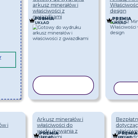
arkusz minerałów i
Właściwości
właściwości z
design
gwiazdkami
PREMIA
PREMIA
UKŁAD
UKŁAD
Y
KOPIUJ
SZABLON
KOPI
Arkusz minerałów i
Bezpłatn
ów i
właściwości do
dotycząc
wydrukowania z
właściwo
PREMIA
PREMIA
planetami
ramką d
UKŁAD
UKŁAD