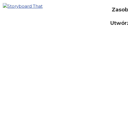
Zaso
Utwór