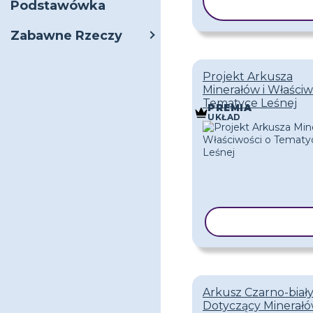
Podstawówka
SZABLON
Zabawne Rzeczy
Projekt Arkusza
Minerałów i Właściw
Tematyce Leśnej
PREMIA
UKŁAD
KOPIUJ SZAB
Arkusz Czarno-biał
Dotyczący Minerałó