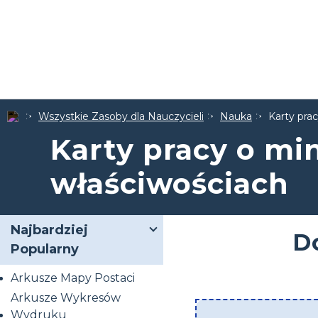
Wszystkie Zasoby dla Nauczycieli
Nauka
Karty prac
Karty pracy o min
właściwościach
Najbardziej
D
Popularny
Arkusze Mapy Postaci
Arkusze Wykresów
Wydruku