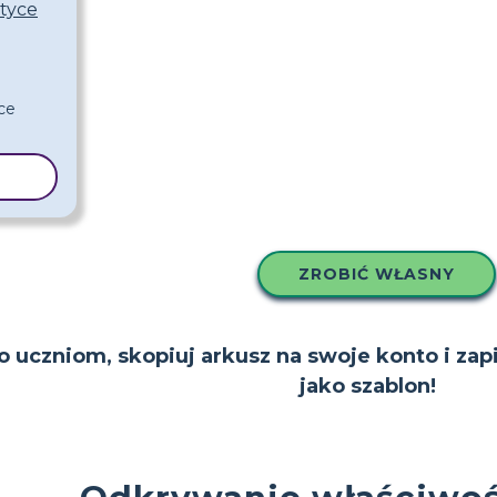
tyce
LON
ZROBIĆ WŁASNY
to uczniom, skopiuj arkusz na swoje konto i zap
jako szablon!