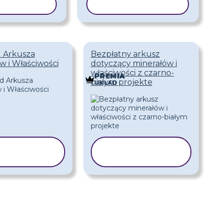
 SZABLON
KOPIUJ SZABLON
d Arkusza
Bezpłatny arkusz
w i Właściwości
dotyczący minerałów i
właściwości z czarno-
A
PREMIA
białym projekte
UKŁAD
KOPIUJ
KOPIUJ
ZABLON
SZABLON