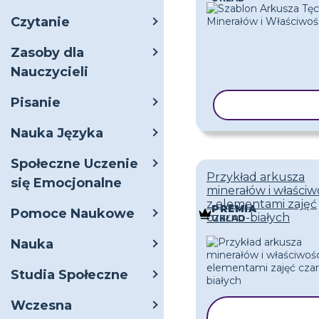
Czytanie
Zasoby dla
Nauczycieli
Pisanie
KOPIUJ SZA
Nauka Języka
Społeczne Uczenie
Przykład arkusza
się Emocjonalne
minerałów i właściw
z elementami zajęć
PREMIA
Pomoce Naukowe
czarno-białych
UKŁAD
Nauka
Studia Społeczne
Wczesna
KOPIUJ