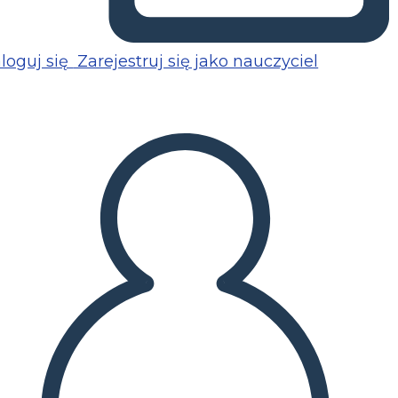
loguj się
Zarejestruj się jako nauczyciel