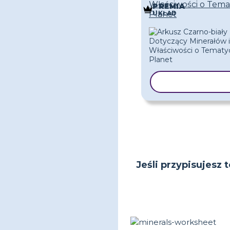
Właściwości o Tema
PREMIA
UKŁAD
Planet
KOPIUJ SZAB
Jeśli przypisujesz 