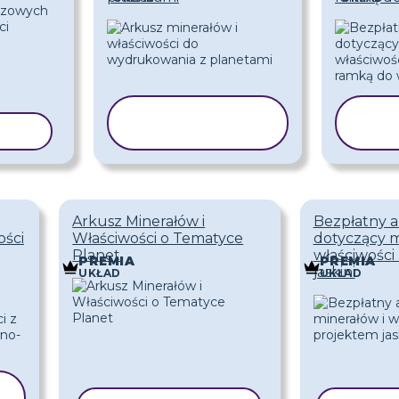
KOPIUJ
BLON
SZABLON
S
Arkusz Minerałów i
Bezpłatny a
ości
Właściwości o Tematyce
dotyczący m
Planet
właściwości
PREMIA
PREMIA
jaskini
UKŁAD
UKŁAD