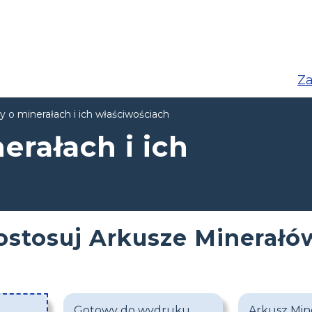
Za
y o minerałach i ich właściwościach
erałach i ich
ostosuj Arkusze Minerałó
Gotowy do wydruku
Arkusz Mine