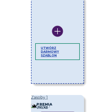
UTWÓRZ
DARMOWY
SZABLON
Zasoby 1
PREMIA
UKŁAD