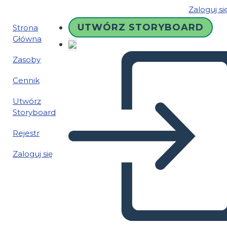
Zaloguj si
UTWÓRZ STORYBOARD
Strona
Główna
Zasoby
Cennik
Utwórz
Storyboard
Rejestr
Zaloguj się