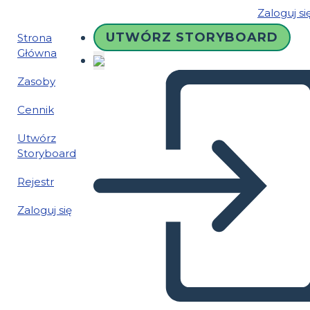
Zaloguj si
UTWÓRZ STORYBOARD
Strona
Główna
Zasoby
Cennik
Utwórz
Storyboard
Rejestr
Zaloguj się