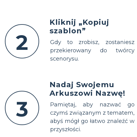
Kliknij „Kopiuj
szablon”
2
Gdy to zrobisz, zostaniesz
przekierowany do twórcy
scenorysu.
Nadaj Swojemu
Arkuszowi Nazwę!
3
Pamiętaj, aby nazwać go
czymś związanym z tematem,
abyś mógł go łatwo znaleźć w
przyszłości.