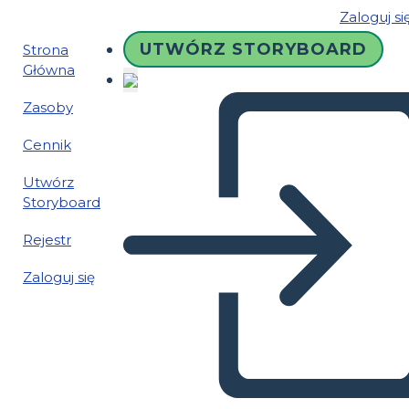
Zaloguj si
UTWÓRZ STORYBOARD
Strona
Główna
Zasoby
Cennik
Utwórz
Storyboard
Rejestr
Zaloguj się