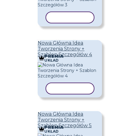
KOPIUJ SZABLON
Nowa Główna Idea
Tworzenia Strony +
Szablon Szczegółów 4
PREMIA
UKŁAD
KOPIUJ SZABLON
Nowa Główna Idea
Tworzenia Strony +
Szablon Szczegółów 5
PREMIA
UKŁAD