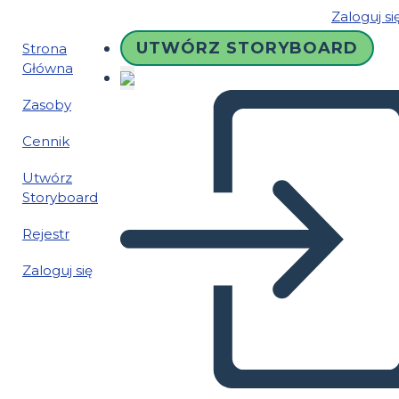
Zaloguj si
UTWÓRZ STORYBOARD
Strona
Główna
Zasoby
Cennik
Utwórz
Storyboard
Rejestr
Zaloguj się