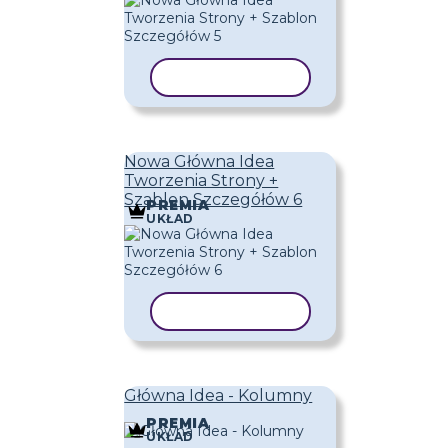
KOPIUJ SZABLON
Nowa Główna Idea
Tworzenia Strony +
Szablon Szczegółów 6
PREMIA
UKŁAD
KOPIUJ SZABLON
Główna Idea - Kolumny
PREMIA
UKŁAD