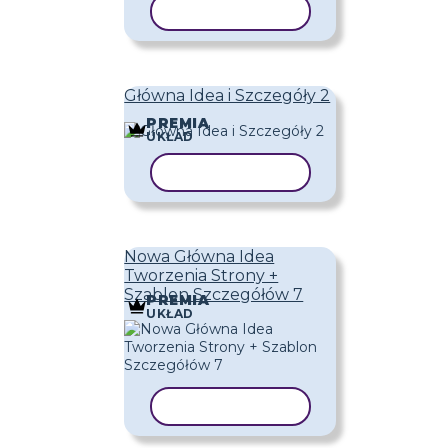
KOPIUJ SZABLON
Główna Idea i Szczegóły 2
PREMIA
UKŁAD
KOPIUJ SZABLON
Nowa Główna Idea
Tworzenia Strony +
Szablon Szczegółów 7
PREMIA
UKŁAD
KOPIUJ SZABLON