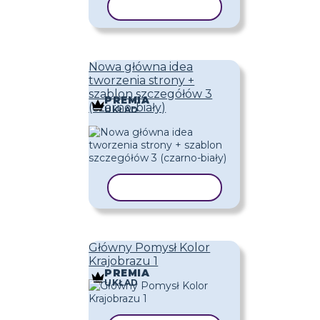
KOPIUJ SZABLON
Nowa główna idea
tworzenia strony +
szablon szczegółów 3
PREMIA
(czarno-biały)
UKŁAD
KOPIUJ SZABLON
Główny Pomysł Kolor
Krajobrazu 1
PREMIA
UKŁAD