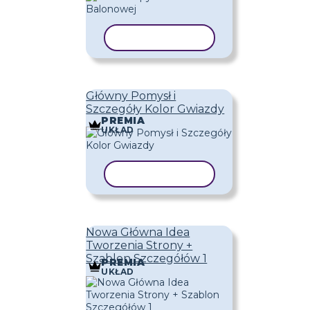
KOPIUJ SZABLON
Główny Pomysł i
Szczegóły Kolor Gwiazdy
PREMIA
UKŁAD
KOPIUJ SZABLON
Nowa Główna Idea
Tworzenia Strony +
Szablon Szczegółów 1
PREMIA
UKŁAD