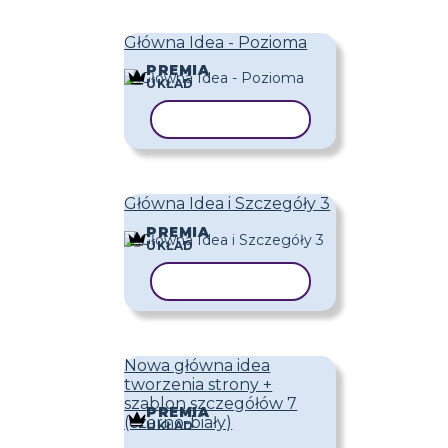
Główna Idea - Pozioma
PREMIA
UKŁAD
KOPIUJ SZABLON
Główna Idea i Szczegóły 3
PREMIA
UKŁAD
KOPIUJ SZABLON
Nowa główna idea
tworzenia strony +
szablon szczegółów 7
PREMIA
(czarno-biały)
UKŁAD