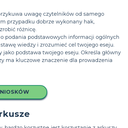
 przykuwa uwagę czytelników od samego
 tym przypadku dobrze wykonany hak,
robić różnicę.
 do podania podstawowych informacji ogólnych
stawę wiedzy i zrozumieć cel twojego eseju.
y jako podstawa twojego eseju. Określa główny
tezy ma kluczowe znaczenie dla prowadzenia
WNIOSKÓW
rkusze
 bardzo korzystne jest korzystanie z arkuszy