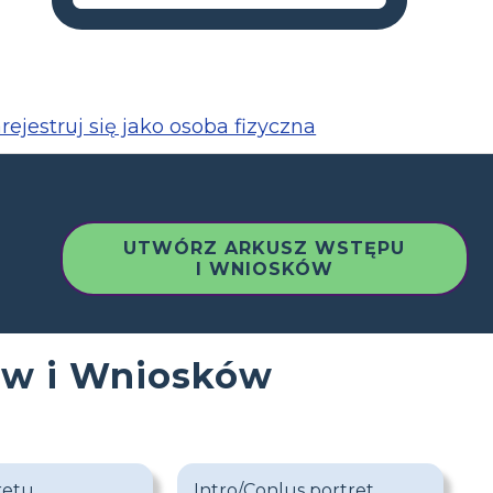
rejestruj się jako osoba fizyczna
UTWÓRZ ARKUSZ WSTĘPU
I WNIOSKÓW
ów i Wniosków
retu
Intro/Conlus portret