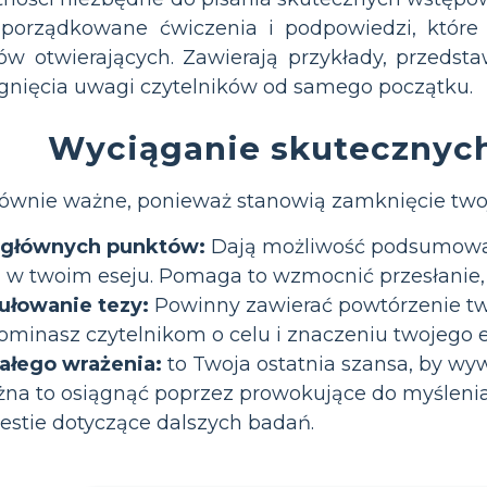
uporządkowane ćwiczenia i podpowiedzi, któr
ów otwierających. Zawierają przykłady, przedst
gnięcia uwagi czytelników od samego początku.
Wyciąganie skutecznyc
ównie ważne, ponieważ stanowią zamknięcie twoj
głównych punktów:
Dają możliwość podsumowan
 w twoim eseju. Pomaga to wzmocnić przesłanie, 
łowanie tezy:
Powinny zawierać powtórzenie two
minasz czytelnikom o celu i znaczeniu twojego e
ałego wrażenia:
to Twoja ostatnia szansa, by w
żna to osiągnąć poprzez prowokujące do myśleni
estie dotyczące dalszych badań.