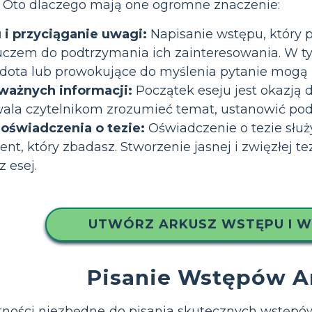
. Oto dlaczego mają one ogromne znaczenie:
i przyciąganie uwagi:
Napisanie wstępu, który
kluczem do podtrzymania ich zainteresowania. W
dota lub prowokujące do myślenia pytanie mogą z
ważnych informacji:
Początek eseju jest okazją
wala czytelnikom zrozumieć temat, ustanowić pod
oświadczenia o tezie:
Oświadczenie o tezie służ
nt, który zbadasz. Stworzenie jasnej i zwięzłej 
 esej.
UTWÓRZ ARKUSZ WSTĘPU I 
Pisanie Wstępów A
ności niezbędne do pisania skutecznych wstępów,