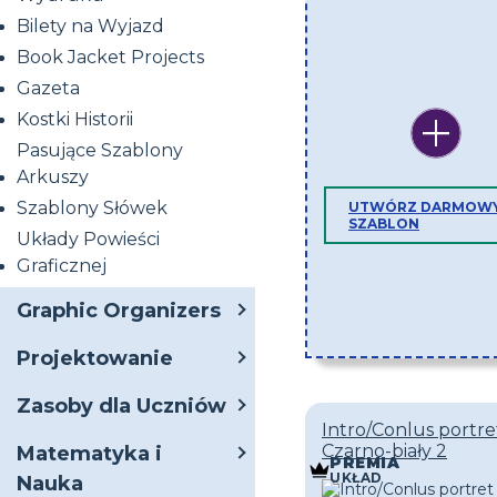
Bilety na Wyjazd
Book Jacket Projects
Gazeta
Kostki Historii
Pasujące Szablony
Arkuszy
Szablony Słówek
UTWÓRZ DARMOW
SZABLON
Układy Powieści
Graficznej
Graphic Organizers
Projektowanie
Zasoby dla Uczniów
Intro/Conlus portre
Czarno-biały 2
Matematyka i
PREMIA
UKŁAD
Nauka