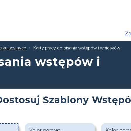
Za
alkulacyjnych
Karty pracy do pisania wstępów i wniosków
isania wstępów i
Dostosuj Szablony Wstęp
Kolor portretu
Kolor port