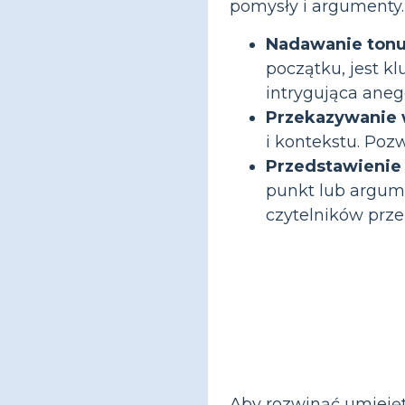
pomysły i argumenty
Nadawanie tonu 
początku, jest 
intrygująca aneg
Przekazywanie 
i kontekstu. Poz
Przedstawienie 
punkt lub argume
czytelników przez
Aby rozwinąć umiejęt