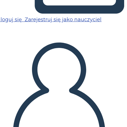
loguj się
Zarejestruj się jako nauczyciel