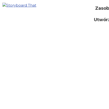
Zaso
Utwór