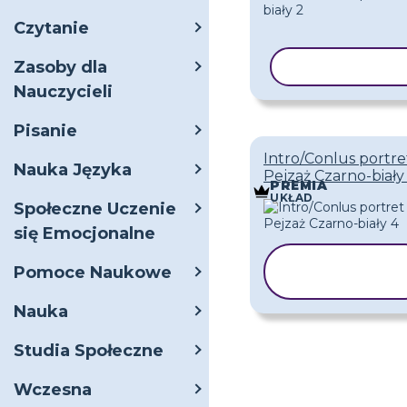
Czytanie
Zasoby dla
KOPIUJ SZAB
Nauczycieli
Pisanie
Intro/Conlus portre
Nauka Języka
Pejzaż Czarno-biały
PREMIA
UKŁAD
Społeczne Uczenie
się Emocjonalne
KOPIUJ
Pomoce Naukowe
SZABLON
Nauka
Studia Społeczne
Wczesna