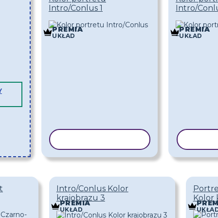
Intro/Conlus 1
Intro/Conl
PREMIA
PREMIA
UKŁAD
UKŁAD
Y
KOPIUJ SZABLON
KOPIU
t
Intro/Conlus Kolor
Portre
krajobrazu 3
Kolor 
PREMIA
PREM
UKŁAD
UKŁA