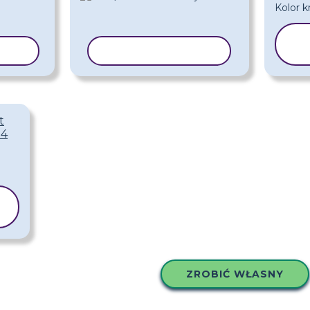
LON
KOPIUJ SZABLON
t
 4
ZROBIĆ WŁASNY