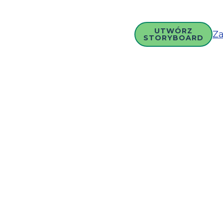
UTWÓRZ
Za
STORYBOARD