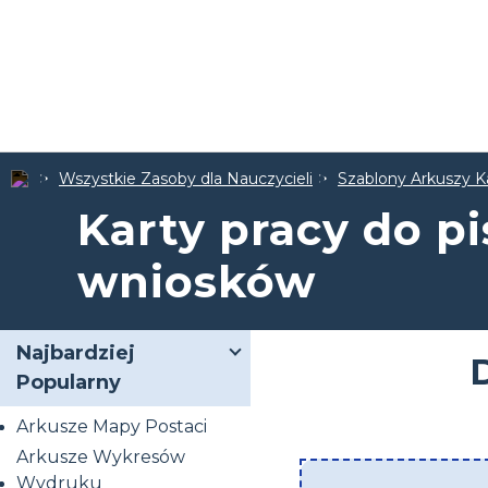
Wszystkie Zasoby dla Nauczycieli
Szablony Arkuszy K
Karty pracy do p
wniosków
Najbardziej
Popularny
Arkusze Mapy Postaci
Arkusze Wykresów
Wydruku