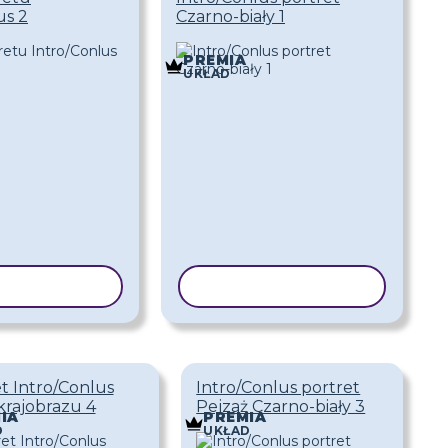
us 2
Czarno-biały 1
PREMIA
UKŁAD
J SZABLON
KOPIUJ SZABLON
t Intro/Conlus
Intro/Conlus portret
krajobrazu 4
Pejzaż Czarno-biały 3
IA
PREMIA
D
UKŁAD