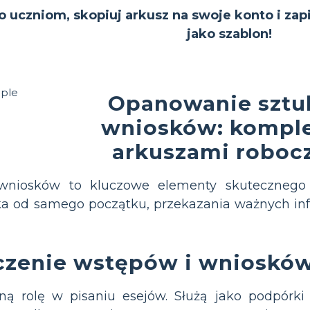
to uczniom, skopiuj arkusz na swoje konto i zap
jako szablon!
Opanowanie sztuk
wniosków: kompl
arkuszami roboc
wniosków to kluczowe elementy skutecznego p
ka od samego początku, przekazania ważnych inf
czenie wstępów i wniosków
ną rolę w pisaniu esejów. Służą jako podpórki