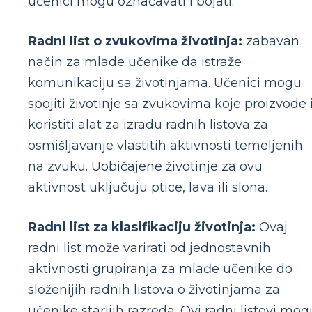
učenici mogu označavati i bojati.
Radni list o zvukovima životinja:
zabavan
način za mlade učenike da istraže
komunikaciju sa životinjama. Učenici mogu
spojiti životinje sa zvukovima koje proizvode i
koristiti alat za izradu radnih listova za
osmišljavanje vlastitih aktivnosti temeljenih
na zvuku. Uobičajene životinje za ovu
aktivnost uključuju ptice, lava ili slona.
Radni list za klasifikaciju životinja:
Ovaj
radni list može varirati od jednostavnih
aktivnosti grupiranja za mlađe učenike do
složenijih radnih listova o životinjama za
učenike starijih razreda. Ovi radni listovi mog