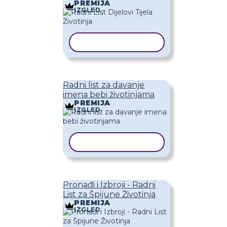
PREMIJA
IZGLED
KOPIRAJ PREDLOŽAK
Radni list za davanje
imena bebi životinjama
PREMIJA
IZGLED
KOPIRAJ PREDLOŽAK
Pronađi i Izbroji - Radni
List za Špijune Životinja
PREMIJA
IZGLED