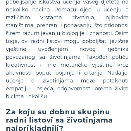
poboljšanje iskustva učenja vašeg djeteta na
nekoliko načina. Pomažu djeci u učenju o
različitim vrstama životinja, njihovim
staništima, prehrani i ponašanju, što pridonosi
širem razumijevanju biologije i znanosti. Osim
toga, ovi radni listovi mogu poboljšati jezične
vještine uvođenjem novog rječnika
povezanog sa životinjama. Također potiču
kreativnost i fine motoričke vještine kroz
aktivnosti poput bojanja i crtanja. Nadalje,
učenje o životinjama može potaknuti
empatiju i osjećaj odgovornosti prema živim
bićima i okolišu.
Za koju su dobnu skupinu
radni listovi sa životinjama
najprikladniji?