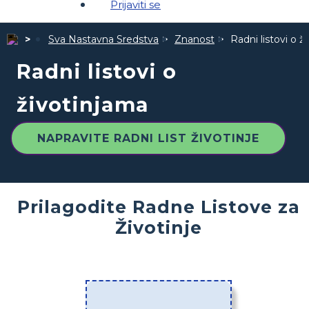
Prijaviti se
Sva Nastavna Sredstva
Znanost
Radni listovi o ž
Radni listovi o
životinjama
NAPRAVITE RADNI LIST ŽIVOTINJE
Prilagodite Radne Listove za
Životinje