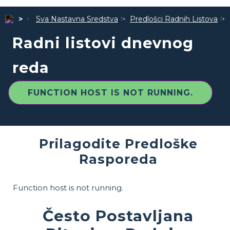
Sva Nastavna Sredstva
Predlošci Radnih Listova
Radni listovi dnevnog
reda
FUNCTION HOST IS NOT RUNNING.
Prilagodite Predloške
Rasporeda
Function host is not running.
Često Postavljana