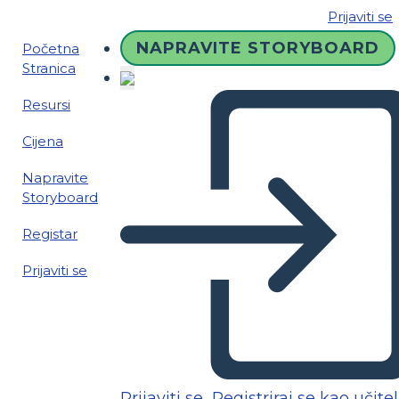
Prijaviti se
NAPRAVITE STORYBOARD
Početna
Stranica
Resursi
Cijena
Napravite
Storyboard
Registar
Prijaviti se
Prijaviti se
Registriraj se kao učitel