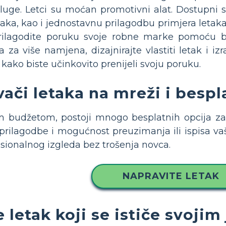
sluge. Letci su moćan promotivni alat. Dostupni s
ka, kao i jednostavnu prilagodbu primjera letaka 
prilagodite poruku svoje robne marke pomoću be
a za više namjena, dizajnirajte vlastiti letak i iz
 kako biste učinkovito prenijeli svoju poruku.
vači letaka na mreži i bespl
 budžetom, postoji mnogo besplatnih opcija za i
prilagodbe i mogućnost preuzimanja ili ispisa vaš
esionalnog izgleda bez trošenja novca.
NAPRAVITE LETAK
 letak koji se ističe svoji