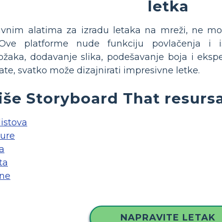
letka
avnim alatima za izradu letaka na mreži, ne morat
 Ove platforme nude funkciju povlačenja i 
ožaka, dodavanje slika, podešavanje boja i ekspe
late, svatko može dizajnirati impresivne letke.
iše Storyboard That resursa
listova
šure
a
ta
ine
NAPRAVITE LETAK