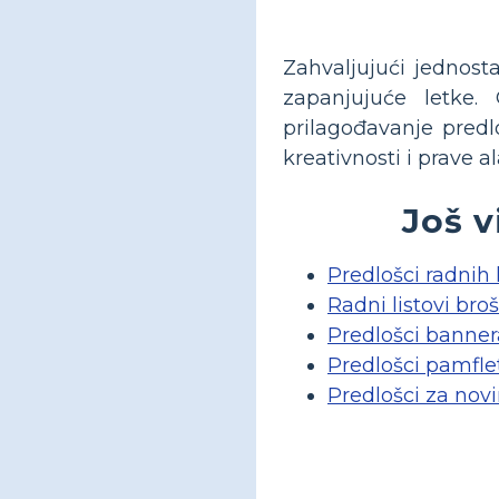
Zahvaljujući jednost
zapanjujuće letke.
prilagođavanje predl
kreativnosti i prave a
Još v
Predlošci radnih 
Radni listovi bro
Predlošci banner
Predlošci pamfle
Predlošci za nov