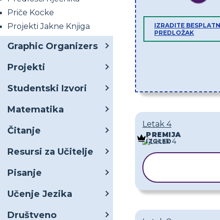
Priče Kocke
Projekti Jakne Knjiga
IZRADITE BESPLATN
PREDLOŽAK
Graphic Organizers
Projekti
Studentski Izvori
Matematika
Letak 4
Čitanje
PREMIJA
IZGLED
Resursi za Učitelje
KOPIRAJ
Pisanje
PREDLOŽA
Učenje Jezika
Društveno