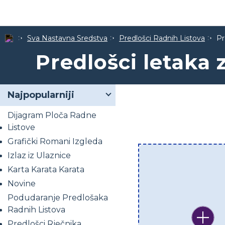
Sva Nastavna Sredstva
Predlošci Radnih Listova
Pr
Predlošci letaka 
Najpopularniji
Dijagram Ploča Radne
Listove
Grafički Romani Izgleda
Izlaz iz Ulaznice
Karta Karata Karata
Novine
Podudaranje Predlošaka
Radnih Listova
Predlošci Rječnika