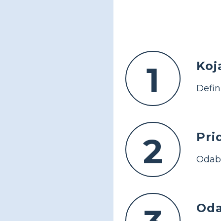
Koj
1
Defin
Pri
2
Odabe
Oda