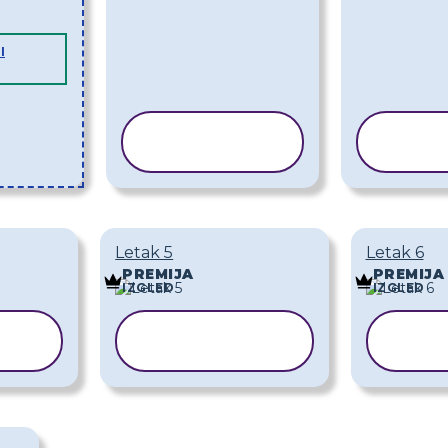
I
KOPIRAJ
K
PREDLOŽAK
PRE
Letak 5
Letak 6
PREMIJA
PREMIJA
IZGLED
IZGLED
KOPIRAJ
K
K
PREDLOŽAK
PR