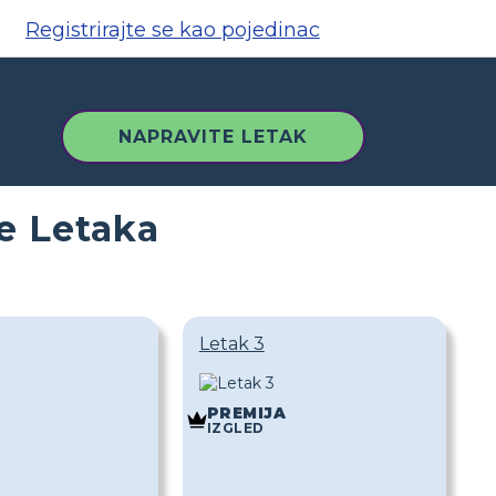
Registrirajte se kao pojedinac
NAPRAVITE LETAK
e Letaka
Letak 3
PREMIJA
IZGLED