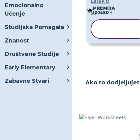
Letak 8
Emocionalno
PREMIJA
IZGLED
Učenje
KOPIRAJ
Studijska Pomagala
PREDLOŽAK
Znanost
Društvene Studije
Early Elementary
Zabavne Stvari
Ako to dodjeljujet