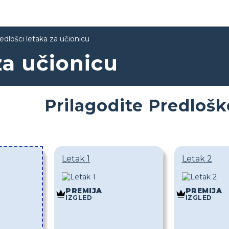
edlošci letaka za učionicu
za učionicu
Prilagodite Predlošk
Letak 1
Letak 2
PREMIJA
PREMIJA
IZGLED
IZGLED