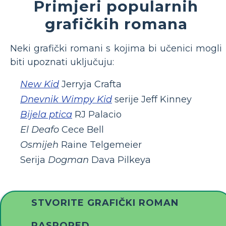
Primjeri popularnih
grafičkih romana
Neki grafički romani s kojima bi učenici mogli
biti upoznati uključuju:
New Kid
Jerryja Crafta
Dnevnik Wimpy Kid
serije Jeff Kinney
Bijela ptica
RJ Palacio
El Deafo
Cece Bell
Osmijeh
Raine Telgemeier
Serija
Dogman
Dava Pilkeya
STVORITE GRAFIČKI ROMAN
RASPORED