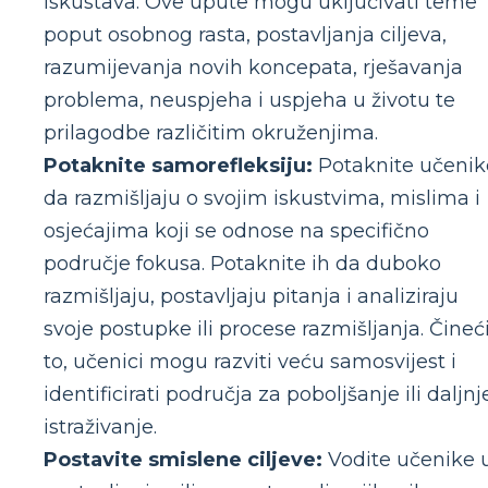
iskustava. Ove upute mogu uključivati teme
poput osobnog rasta, postavljanja ciljeva,
razumijevanja novih koncepata, rješavanja
problema, neuspjeha i uspjeha u životu te
prilagodbe različitim okruženjima.
Potaknite samorefleksiju:
Potaknite učenik
da razmišljaju o svojim iskustvima, mislima i
osjećajima koji se odnose na specifično
područje fokusa. Potaknite ih da duboko
razmišljaju, postavljaju pitanja i analiziraju
svoje postupke ili procese razmišljanja. Čineć
to, učenici mogu razviti veću samosvijest i
identificirati područja za poboljšanje ili daljnj
istraživanje.
Postavite smislene ciljeve:
Vodite učenike 