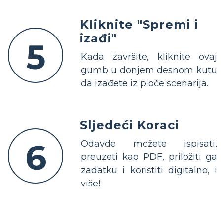
Kliknite "Spremi i
izađi"
5
Kada završite, kliknite ovaj
gumb u donjem desnom kutu
da izađete iz ploče scenarija.
Sljedeći Koraci
6
Odavde možete ispisati,
preuzeti kao PDF, priložiti ga
zadatku i koristiti digitalno, i
više!