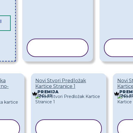
I
KOPIRAJ
KOP
PREDLOŽAK
PRED
ška
Novi Stvori Predložak
Novi S
rno-
Kartice Stranice 1
Kartic
PREMIJA
PREM
IZGLED
IZGLE
KOPIRAJ
K
PREDLOŽAK
P