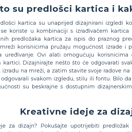
to su predlošci kartica i kak
dlošci kartica su unaprijed dizajnirani izgledi k
 se koriste u kombinaciji s izrađivačem kartica i
atnih predložaka kartica za ispis do praznog p
a mreži korisnicima pružaju mogućnost izrade i pr
a uređivanje. Ovi alati omogućuju korisnicima 
kartici. Dizajnirajte nešto što će odgovarati svako
a izradu na mreži, a zatim stavite svoje radove na
 odgovarali svakom izgledu, stilu ili fontu. Bilo da
ogućnosti su beskrajne s dostupnim dizajnerski
Kreativne ideje za diza
eje za dizajn? Pokušajte upotrijebiti predložak