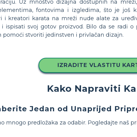
iraciju. Uz mnoštvo dizajna dostupnih na mreži,
 elementima, fontovima i izgledima, što je još 
 i kreatori karata na mreži nude alate za uređiva
 ispisati svoj gotov proizvod. Bilo da se radi o p
pomoći stvoriti jedinstven i privlačan dizajn.
IZRADITE VLASTITU KAR
Kako Napraviti Ka
berite Jedan od Unaprijed Prip
 mnogo predložaka za odabir. Pogledajte naš prim