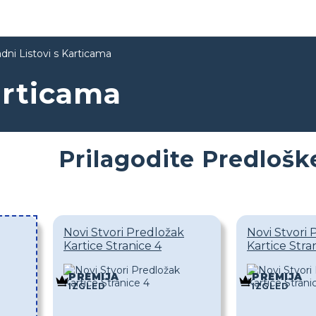
dni Listovi s Karticama
articama
Prilagodite Predlošk
Novi Stvori Predložak
Novi Stvori 
Kartice Stranice 4
Kartice Stra
PREMIJA
PREMIJA
IZGLED
IZGLED