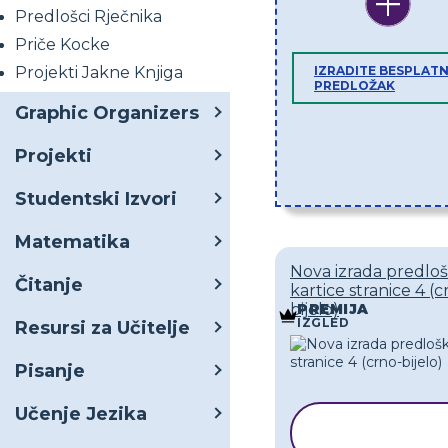
Predlošci Rječnika
Priče Kocke
Projekti Jakne Knjiga
IZRADITE BESPLATN
PREDLOŽAK
Graphic Organizers
Projekti
Studentski Izvori
Matematika
Nova izrada predlo
Čitanje
kartice stranice 4 (c
bijelo)
PREMIJA
IZGLED
Resursi za Učitelje
Pisanje
Učenje Jezika
KOPIRAJ
PREDLOŽA