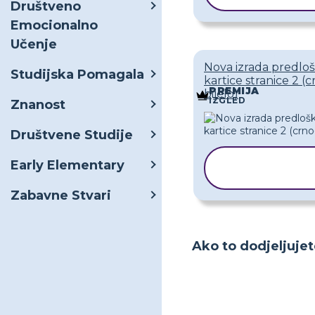
Društveno
Emocionalno
Učenje
Nova izrada predlo
Studijska Pomagala
kartice stranice 2 (c
PREMIJA
bijelo)
IZGLED
Znanost
Društvene Studije
KOPIRAJ
Early Elementary
PREDLOŽA
Zabavne Stvari
Ako to dodjeljujet