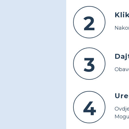
Kli
2
Nakon
Daj
3
Obave
Ure
4
Ovdje
Moguć