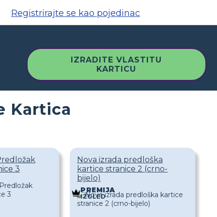
Registrirajte se kao pojedinac
IZRADITE VLASTITU
KARTICU
e Kartica
Predložak
Nova izrada predloška
nice 3
kartice stranice 2 (crno-
bijelo)
PREMIJA
IZGLED