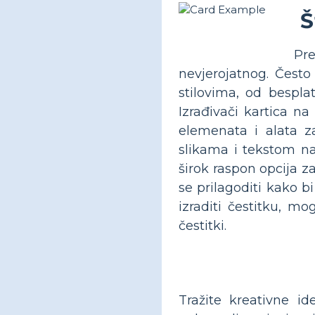
Š
Pre
nevjerojatnog. Često
stilovima, od bespl
Izrađivači kartica n
elemenata i alata z
slikama i tekstom na 
širok raspon opcija z
se prilagoditi kako bi
izraditi čestitku, m
čestitki.
Tražite kreativne id