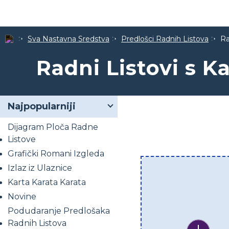
Sva Nastavna Sredstva
Predlošci Radnih Listova
Ra
Radni Listovi s K
Najpopularniji
Dijagram Ploča Radne
Listove
Grafički Romani Izgleda
Izlaz iz Ulaznice
Karta Karata Karata
Novine
Podudaranje Predlošaka
Radnih Listova