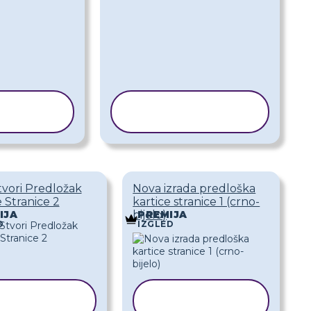
IRAJ
KOPIRAJ
LOŽAK
PREDLOŽAK
tvori Predložak
Nova izrada predloška
e Stranice 2
kartice stranice 1 (crno-
bijelo)
IJA
PREMIJA
D
IZGLED
KOPIRAJ
KOPIRAJ
REDLOŽAK
PREDLOŽAK