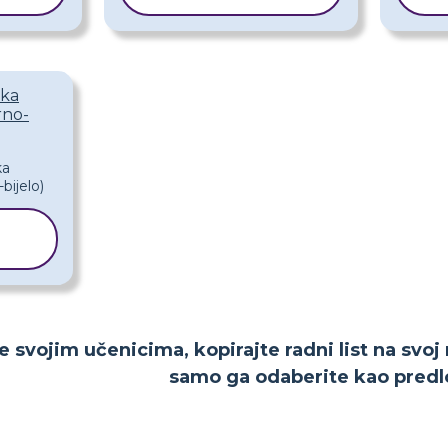
ška
rno-
K
e svojim učenicima, kopirajte radni list na svoj
samo ga odaberite kao predl