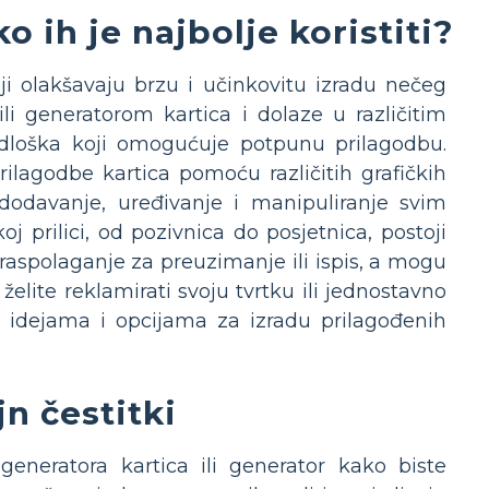
o ih je najbolje koristiti?
oji olakšavaju brzu i učinkovitu izradu nečeg
li generatorom kartica i dolaze u različitim
redloška koji omogućuje potpunu prilagodbu.
ilagodbe kartica pomoću različitih grafičkih
dodavanje, uređivanje i manipuliranje svim
j prilici, od pozivnica do posjetnica, postoji
 raspolaganje za preuzimanje ili ispis, a mogu
 želite reklamirati svoju tvrtku ili jednostavno
m idejama i opcijama za izradu prilagođenih
jn čestitki
 generatora kartica ili generator kako biste