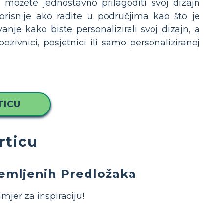
 možete jednostavno prilagoditi svoj dizajn
korisnije ako radite u područjima kao što je
nje kako biste personalizirali svoj dizajn, a
ozivnici, posjetnici ili samo personaliziranoj
TICU
rticu
remljenih Predložaka
jer za inspiraciju!