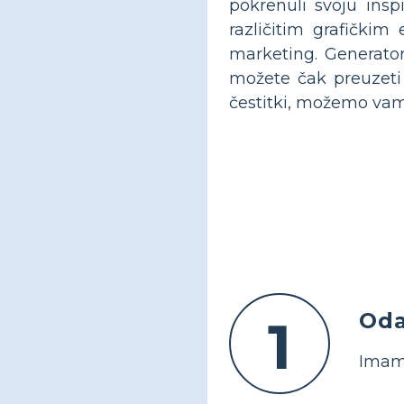
pokrenuli svoju insp
različitim grafičkim
marketing. Generatori
možete čak preuzeti i
čestitki, možemo vam 
Oda
1
Imamo