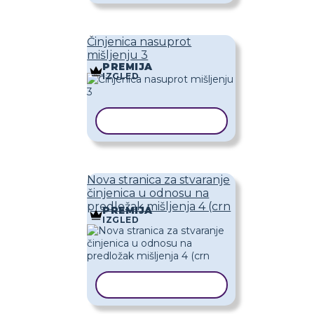
Činjenica nasuprot
mišljenju 3
PREMIJA
IZGLED
KOPIRAJ PREDLOŽAK
Nova stranica za stvaranje
činjenica u odnosu na
predložak mišljenja 4 (crn
PREMIJA
IZGLED
KOPIRAJ PREDLOŽAK