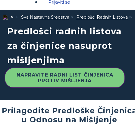
Prijaviti se
Sva Nastavna Sredstva
Predlošci Radnih Listova
Predlošci radnih listova
za činjenice nasuprot
mišljenjima
NAPRAVITE RADNI LIST ČINJENICA
PROTIV MIŠLJENJA
Prilagodite Predloške Činjenic
u Odnosu na Mišljenje