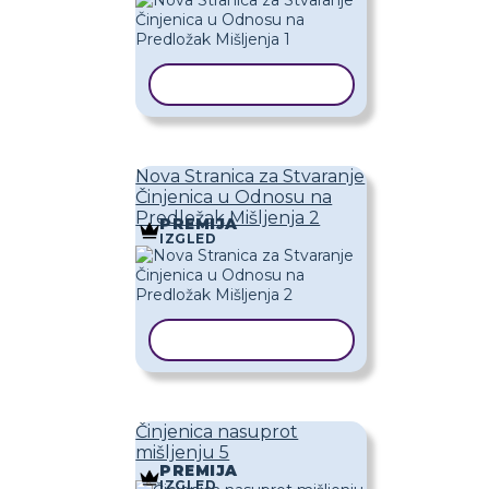
KOPIRAJ PREDLOŽAK
Nova Stranica za Stvaranje
Činjenica u Odnosu na
Predložak Mišljenja 2
PREMIJA
IZGLED
KOPIRAJ PREDLOŽAK
Činjenica nasuprot
mišljenju 5
PREMIJA
IZGLED