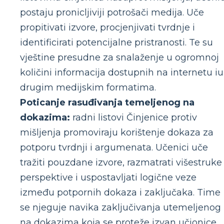
postaju pronicljiviji potrošači medija. Uče
propitivati ​​izvore, procjenjivati ​​tvrdnje i
identificirati potencijalne pristranosti. Te su
vještine presudne za snalaženje u ogromnoj
količini informacija dostupnih na internetu iu
drugim medijskim formatima.
Poticanje rasuđivanja temeljenog na
dokazima:
radni listovi Činjenice protiv
mišljenja promoviraju korištenje dokaza za
potporu tvrdnji i argumenata. Učenici uče
tražiti pouzdane izvore, razmatrati višestruke
perspektive i uspostavljati logične veze
između potpornih dokaza i zaključaka. Time
se njeguje navika zaključivanja utemeljenog
na dokazima koja se proteže izvan učionice.