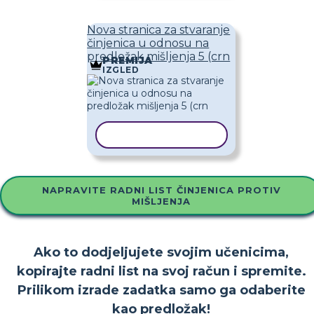
Nova stranica za stvaranje
činjenica u odnosu na
predložak mišljenja 5 (crn
PREMIJA
IZGLED
KOPIRAJ PREDLOŽAK
NAPRAVITE RADNI LIST ČINJENICA PROTIV
MIŠLJENJA
Ako to dodjeljujete svojim učenicima,
kopirajte radni list na svoj račun i spremite.
Prilikom izrade zadatka samo ga odaberite
kao predložak!