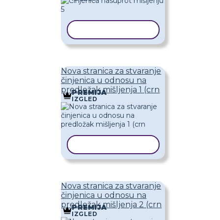
KOPIRAJ PREDLOŽAK
Nova stranica za stvaranje
činjenica u odnosu na
predložak mišljenja 1 (crn
PREMIJA
IZGLED
KOPIRAJ PREDLOŽAK
Nova stranica za stvaranje
činjenica u odnosu na
predložak mišljenja 2 (crn
PREMIJA
IZGLED