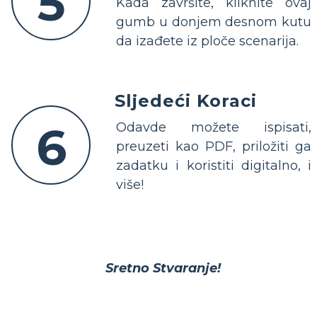
5
Kada završite, kliknite ovaj
gumb u donjem desnom kutu
da izađete iz ploče scenarija.
Sljedeći Koraci
6
Odavde možete ispisati,
preuzeti kao PDF, priložiti ga
zadatku i koristiti digitalno, i
više!
Sretno Stvaranje!