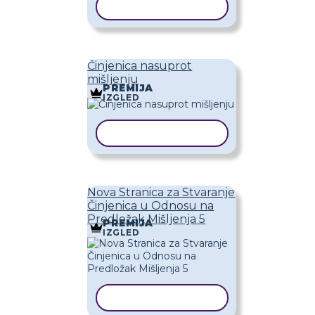
KOPIRAJ PREDLOŽAK
Činjenica nasuprot
mišljenju
PREMIJA
IZGLED
KOPIRAJ PREDLOŽAK
Nova Stranica za Stvaranje
Činjenica u Odnosu na
Predložak Mišljenja 5
PREMIJA
IZGLED
KOPIRAJ PREDLOŽAK