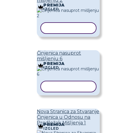
mišljenju 2
PREMIJA
IZGLED
KOPIRAJ PREDLOŽAK
Činjenica nasuprot
mišljenju 6
PREMIJA
IZGLED
KOPIRAJ PREDLOŽAK
Nova Stranica za Stvaranje
Činjenica u Odnosu na
Predložak Mišljenja 1
PREMIJA
IZGLED