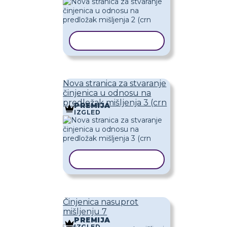
KOPIRAJ PREDLOŽAK
Nova stranica za stvaranje
činjenica u odnosu na
predložak mišljenja 3 (crn
PREMIJA
IZGLED
KOPIRAJ PREDLOŽAK
Činjenica nasuprot
mišljenju 7
PREMIJA
IZGLED