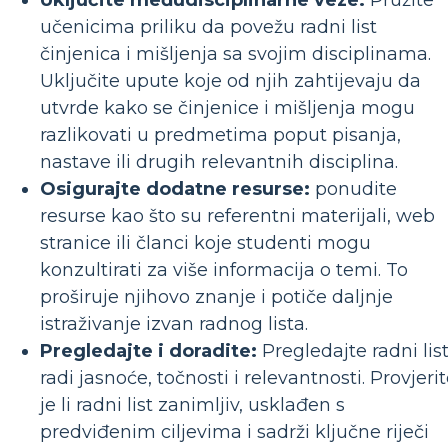
Uključite međudisciplinarne veze:
Pružite
učenicima priliku da povežu radni list
činjenica i mišljenja sa svojim disciplinama.
Uključite upute koje od njih zahtijevaju da
utvrde kako se činjenice i mišljenja mogu
razlikovati u predmetima poput pisanja,
nastave ili drugih relevantnih disciplina.
Osigurajte dodatne resurse:
ponudite
resurse kao što su referentni materijali, web
stranice ili članci koje studenti mogu
konzultirati za više informacija o temi. To
proširuje njihovo znanje i potiče daljnje
istraživanje izvan radnog lista.
Pregledajte i doradite:
Pregledajte radni lis
radi jasnoće, točnosti i relevantnosti. Provjeri
je li radni list zanimljiv, usklađen s
predviđenim ciljevima i sadrži ključne riječi